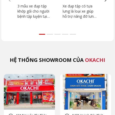
bệnh tập luyện tại
MUA nhất hiện nay
biến
3 mẫu xe đạp tập
Xe đạp tập có tựa
Xe đ
nhà
khớp gối cho người
lưng là loại xe giúp
ngườ
bệnh tập luyện tại
hỗ trợ nâng đỡ lưng,
phục
nhà cho khớp gối mà
phù hợp người cao
an t
bạn không bỏ qua
tuổi và phục hồi
OKA
chức năng. Cùng
dẫn 
OKACHI review 2
chọn
mẫu xe đạp tập thể
gợi 
dục chất lượng
chất
HỆ THỐNG SHOWROOM CỦA
OKACHI