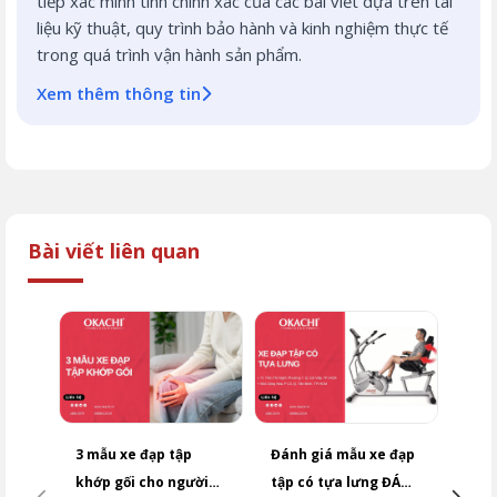
tiếp xác minh tính chính xác của các bài viết dựa trên tài
liệu kỹ thuật, quy trình bảo hành và kinh nghiệm thực tế
trong quá trình vận hành sản phẩm.
Xem thêm thông tin
Bài viết liên quan
3 mẫu xe đạp tập
Đánh giá mẫu xe đạp
Top 
khớp gối cho người
tập có tựa lưng ĐÁNG
chân