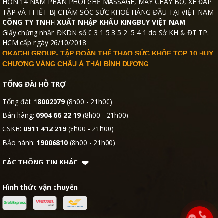
HƠN 14 NĂM PHÂN PHỐI GHẾ MASSAGE, MÁY CHẠY BỘ, XE ĐẠP
TẬP VÀ THIẾT BỊ CHĂM SÓC SỨC KHOẺ HÀNG ĐẦU TẠI VIỆT NAM
CÔNG TY TNHH XUẤT NHẬP KHẨU KINGBUY VIỆT NAM
Giấy chứng nhận ĐKDN số 0 3 1 5 3 5 2 5 4 1 do Sở KH & ĐT TP.
HCM cấp ngày 26/10/2018
OKACHI GROUP- TẬP ĐOÀN THỂ THAO SỨC KHỎE TOP 10 HUY
CHƯƠNG VÀNG CHÂU Á THÁI BÌNH DƯƠNG
TỔNG ĐÀI HỖ TRỢ
Tổng đài:
18002079
(8h00 - 21h00)
Bán hàng:
0904 66 22 19
(8h00 - 21h00)
CSKH:
0911 412 219
(8h00 - 21h00)
Bảo hành:
19006810
(8h00 - 21h00)
CÁC THÔNG TIN KHÁC
Hình thức vận chuyển