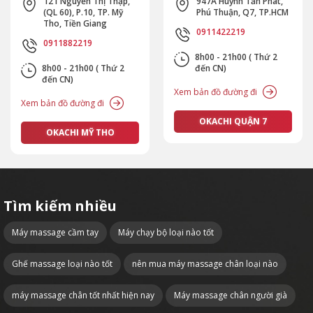
121 Nguyễn Thị Thập,
947A Huỳnh Tấn Phát,
(QL 60), P.10, TP. Mỹ
Phú Thuận, Q7, TP.HCM
Tho, Tiền Giang
0911422219
0911882219
8h00 - 21h00 ( Thứ 2
8h00 - 21h00 ( Thứ 2
đến CN)
đến CN)
Xem bản đồ đường đi
Xem bản đồ đường đi
OKACHI QUẬN 7
OKACHI MỸ THO
Tìm kiếm nhiều
Máy massage cầm tay
Máy chạy bộ loại nào tốt
Ghế massage loại nào tốt
nên mua máy massage chân loại nào
máy massage chân tốt nhất hiện nay
Máy massage chân người già