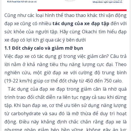
Cũng như các loại hình thể thao thao khác thì vận động
đạp xe cũng có nhiều
tác dụng của xe đạp tập
đến với
sức khỏe của người tập. Hãy cùng Okachi tìm hiểu đạp
xe đạp có lợi ích gì qua các ý bên dưới
1.1 Đốt cháy calo và giảm mỡ bụn
Việc đạp xe có tác dụng gì trong việc giảm cân? Câu trả
lời nằm ở khả năng tiêu thụ năng lượng cực đại. Theo
nghiên cứu, một giờ đạp xe với cường độ trung bình
(19-22 km/h) giúp cơ thể đốt cháy từ 450 đến 750 calo.
Tác dụng của đạp xe đạp trong giảm cân là nhờ quá
trình trao đổi chất diễn ra liên tục ngay cả sau khi dừng
tập. Khi bạn đạp xe, cơ thể ưu tiên sử dụng năng lượng
từ carbohydrate và sau đó là mỡ thừa để duy trì hoạt
động. Điều này khẳng định chắc chắn rằng đạp xe là
phương pháp giảm béo bền vững, không gây áp lực