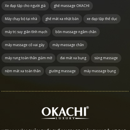
Xe đạp tập cho người già
ghế massage OKACHI
Máy chạy bộ tại nhà
ghế mát xa nhật bản
xe đạp tập thể dục
máy trị suy giãn tĩnh mạch
bồn massage ngâm chân
máy massage cổ vai gáy
máy massage chân
máy rung toàn thân giảm mỡ
đai mát xa bụng
súng massage
nệm mát xa toàn thân
giường massage
máy massage bụng