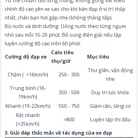
Tư thế chuẩn: Giữ lưng thẳng, không gồng vai. Điều
chỉnh độ cao yên xe sao cho khi bàn đạp ở vị trí thấp
nhất, chân bạn hơi gập nhẹ (không thẳng tắp).
Bù nước và dinh dưỡng: Uống nước theo từng ngụm
nhỏ sau mỗi 15-20 phút. Bổ sung điện giải nếu tập
luyện cường độ cao trên 60 phút.
Calo tiêu
Cường độ đạp xe
Mục tiêu
thụ/giờ
Thư giãn, vận động
Chậm ( <16km/h)
250 - 300
nhẹ
Trung bình (16-
350 - 500
Duy trì sức khỏe
19km/h)
Nhanh (19-22km/h)
550 - 750
Giảm cân, tăng cơ
Rất nhanh
>800
Luyện tập thi đấu
(>25km/h)
3. Giải đáp thắc mắc về tác dụng của xe đạp