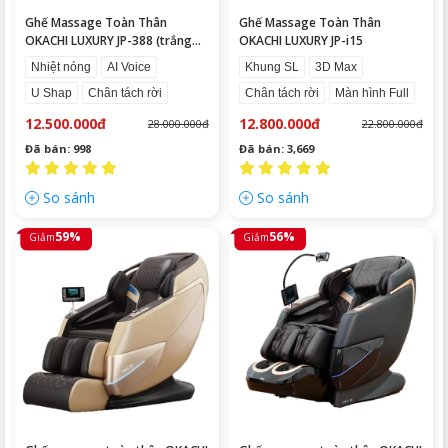
Ghế Massage Toàn Thân
Ghế Massage Toàn Thân
OKACHI LUXURY JP-388 (trắng
OKACHI LUXURY JP-i15
nâu)
Nhiệt nóng
AI Voice
Khung SL
3D Max
U Shap
Chân tách rời
Chân tách rời
Màn hình Full
12.500.000đ
12.800.000đ
28.000.000đ
22.800.000đ
Đã bán: 998
Đã bán: 3,669
So sánh
So sánh
59%
56%
Giảm
Giảm