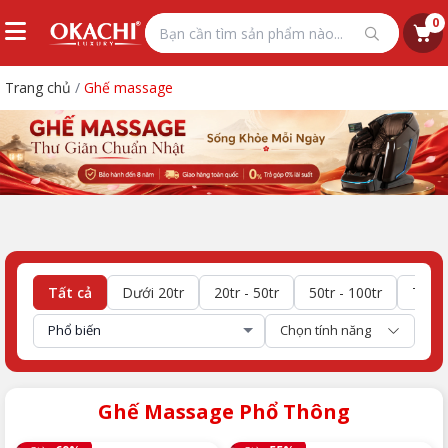
0
Trang chủ
/
Ghế massage
Tất cả
Dưới 20tr
20tr - 50tr
50tr - 100tr
Trên 
Chọn tính năng
Ghế Massage Phổ Thông