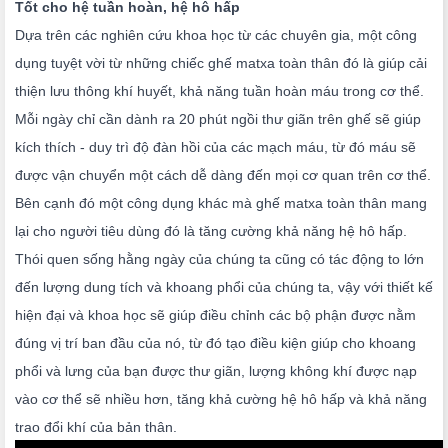
Tốt cho hệ tuần hoàn, hệ hô hấp
Dựa trên các nghiên cứu khoa học từ các chuyên gia, một công
dụng tuyệt vời từ những chiếc ghế matxa toàn thân đó là giúp cải
thiện lưu thông khí huyết, khả năng tuần hoàn máu trong cơ thể.
Mỗi ngày chỉ cần dành ra 20 phút ngồi thư giãn trên ghế sẽ giúp
kích thích - duy trì độ đàn hồi của các mạch máu, từ đó máu sẽ
được vận chuyển một cách dễ dàng đến mọi cơ quan trên cơ thể.
Bên cạnh đó một công dụng khác mà ghế matxa toàn thân mang
lại cho người tiêu dùng đó là tăng cường khả năng hệ hô hấp.
Thói quen sống hằng ngày của chúng ta cũng có tác động to lớn
đến lượng dung tích và khoang phổi của chúng ta, vậy với thiết kế
hiện đại và khoa học sẽ giúp điều chỉnh các bộ phận được nằm
đúng vị trí ban đầu của nó, từ đó tạo điều kiện giúp cho khoang
phổi và lưng của bạn được thư giãn, lượng không khí được nạp
vào cơ thể sẽ nhiều hơn, tăng khả cường hệ hô hấp và khả năng
trao đổi khí của bản thân.