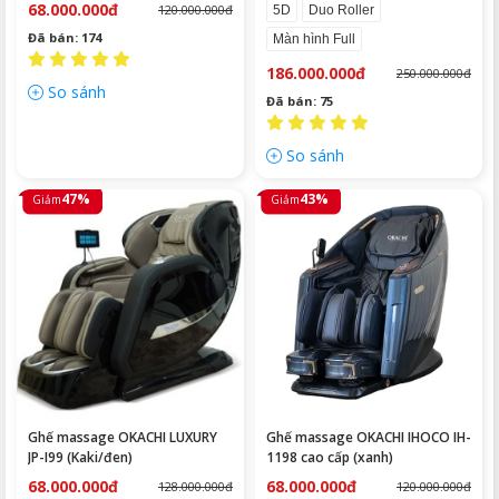
9986 (Coffee Brown)
68.000.000đ
120.000.000đ
5D
Duo Roller
Đã bán: 174
Màn hình Full
186.000.000đ
250.000.000đ
So sánh
Đã bán: 75
So sánh
47%
43%
Giảm
Giảm
Ghế massage OKACHI LUXURY
Ghế massage OKACHI IHOCO IH-
JP-I99 (Kaki/đen)
1198 cao cấp (xanh)
68.000.000đ
68.000.000đ
128.000.000đ
120.000.000đ