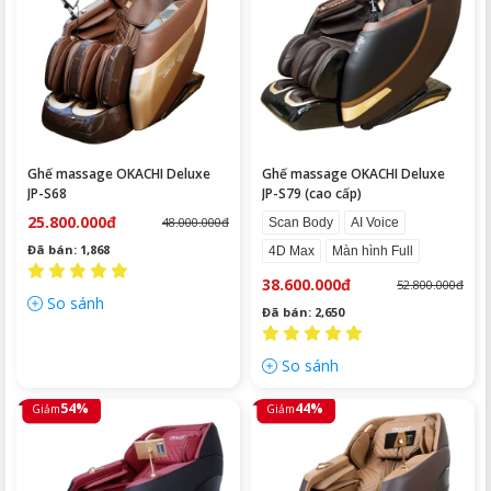
Ghế massage OKACHI Deluxe
Ghế massage OKACHI Deluxe
JP-S68
JP-S79 (cao cấp)
25.800.000đ
48.000.000đ
Scan Body
AI Voice
Đã bán: 1,868
4D Max
Màn hình Full
38.600.000đ
52.800.000đ
So sánh
Đã bán: 2,650
So sánh
54%
44%
Giảm
Giảm