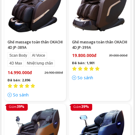
Ghế massage toàn thân OKACHI
Ghế massage toàn thân OKACHI
4D JP-389A
4D JP-399A
19.800.000đ
39.000.000đ
Scan Body
AI Voice
Đã bán: 1,901
4D Max
Nhiệt lưng chân
14.990.000đ
26.900.000đ
So sánh
Đã bán: 2,896
So sánh
39%
39%
Giảm
Giảm