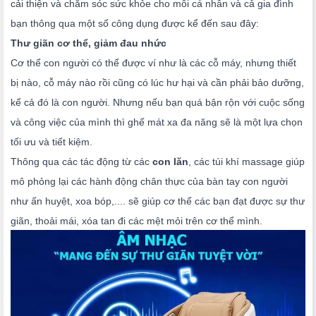
cải thiện và chăm sóc sức khỏe cho mỗi cá nhân và cả gia đình
bạn thông qua một số công dụng được kể đến sau đây:
Thư giãn cơ thể, giảm đau nhức
Cơ thể con người có thể được ví như là các cỗ máy, nhưng thiết
bị nào, cỗ máy nào rồi cũng có lúc hư hại và cần phải bảo dưỡng,
kể cả đó là con người. Nhưng nếu bạn quá bận rộn với cuộc sống
và công việc của mình thì ghế mát xa đa năng sẽ là một lựa chọn
tối ưu và tiết kiệm.
Thông qua các tác động từ các
con lăn
, các túi khí massage giúp
mô phỏng lại các hành động chân thực của bàn tay con người
như ấn huyệt, xoa bóp,.... sẽ giúp cơ thể các bạn đạt được sự thư
giãn, thoải mái, xóa tan đi các mệt mỏi trên cơ thể mình.