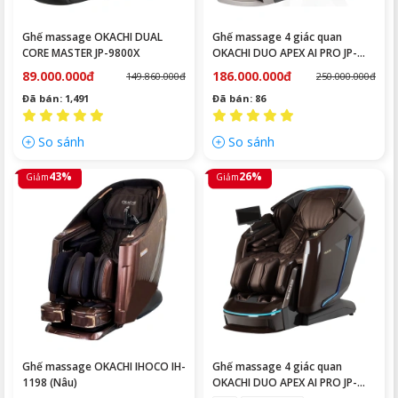
Ghế massage OKACHI DUAL
Ghế massage 4 giác quan
CORE MASTER JP-9800X
OKACHI DUO APEX AI PRO JP-
9986 ( white)
89.000.000đ
186.000.000đ
149.860.000đ
250.000.000đ
Đã bán: 1,491
Đã bán: 86
So sánh
So sánh
43%
26%
Giảm
Giảm
Ghế massage OKACHI IHOCO IH-
Ghế massage 4 giác quan
1198 (Nâu)
OKACHI DUO APEX AI PRO JP-