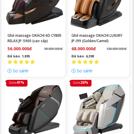
Ghế massage OKACHI 6D CYBER
Ghế massage OKACHI LUXURY
RELAX JP-5900 (cao cấp)
JP-I99 (Golden/Camel)
56.000.000đ
68.000.000đ
98.000.000đ
128.000.000đ
Đã bán: 1,895
Đã bán: 6,398
So sánh
So sánh
41%
26%
Giảm
Giảm