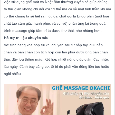
việc sử dụng ghế mát xa Nhật Bản thường xuyên sẽ giúp chúng
ta thư giãn không chỉ đối với cơ thể mà cả về mặt tinh thần khi mà
cơ thể chúng ta sẽ tiết ra một loại chất gọi là Endorphin (một loại
chất tạo cảm giác hạnh phúc và vui vẻ) phản ứng lại trong quá
trình massage giúp tâm trí ta được thư thái, nhẹ nhàng hơn.
Hỗ trợ trị liệu chuyên sâu
Với tính năng xoa bóp túi khí chuyên sâu từ bắp tay, đùi, bắp
chân và bàn chân còn tích hợp con lăn phía dưới lòng bàn chân
thúc đẩy lưu thông máu. Kết hợp nhiệt nóng giúp giảm đau nhức
lâu ngày, đánh bay căng cơ, tê bì do phải vận động liên tục hoặc
ngồi nhiều.