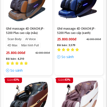
Ghế massage 4D OKACHI JP-
Ghế massage 4D OKACHI JP-
5200 Plus cao cấp (nâu)
5200 Plus cao cấp (xanh)
25.800.000đ
42.000.000đ
Scan Body
AI Voice
Đã bán: 3,579
4D Max
Màn hình Full
25.800.000đ
42.000.000đ
So sánh
Đã bán: 4,210
So sánh
43%
43%
Giảm
Giảm