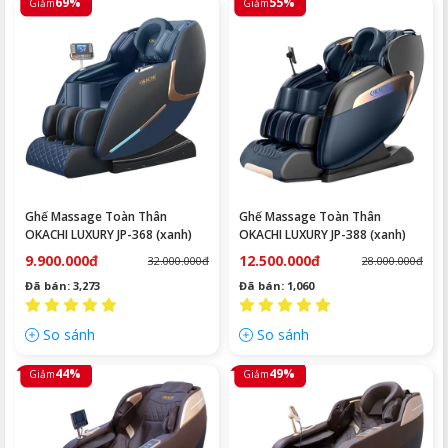
69%
55%
Giảm
Giảm
Ghế Massage Toàn Thân
Ghế Massage Toàn Thân
OKACHI LUXURY JP-368 (xanh)
OKACHI LUXURY JP-388 (xanh)
9.900.000đ
12.500.000đ
32.000.000đ
28.000.000đ
Đã bán: 3,273
Đã bán: 1,060
So sánh
So sánh
44%
49%
Giảm
Giảm