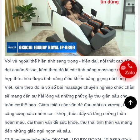
Với vẻ ngoài thể hiện tính sang trọng - hiện đại, nội thất cao cấp
đạt chuẩn 5 sao, kèm theo đó là các tính năng massage ưu việt,
hợp thức hóa được tính năng điều khiển bằng giọng nói tiếng
Việt, kèm theo đó là vô số bài massage chuyên nghiệp chắc chắn
sẽ mang đến sự hài lòng và những phút giây thư giãn sâu cho
toàn cơ thể bạn. Giảm thiểu các vấn đề đau mỏi cơ-xương, tê bì,
căng cứng các nhóm cơ - khớp, thúc đẩy và tăng cường tuần
hoàn máu, cải thiện vấn đề sức khỏe, thư thái tinh thần và mang
đến những giấc ngủ ngon và sâu.
Ghế masage toàn thân OKACHI LUXURY ROYAL JP-8899 (Cao