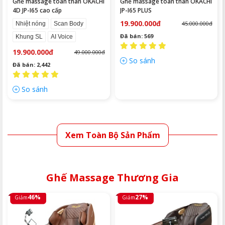
Ghế massage toàn thân OKACHI
Ghế massage toàn thân OKACHI
4D JP-I65 cao cấp
JP-I65 PLUS
19.900.000đ
45.000.000đ
Nhiệt nóng
Scan Body
Đã bán: 569
Khung SL
AI Voice
19.900.000đ
49.000.000đ
So sánh
Đã bán: 2,442
So sánh
Xem Toàn Bộ Sản Phẩm
Ghế Massage Thương Gia
46%
27%
Giảm
Giảm