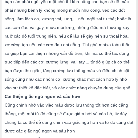
bạn cần phải ngồi yên một chỗ thì khả năng cao bạn sẽ dễ mắc
phải những bệnh lý không mong muốn như cong, vẹo các đốt
sống, làm lệch cơ, xương vai, lưng,... nếu ngồi sai tư thế; hoặc là
các cơn đau vai gáy, nhức mỏi lưng, những điều mà thường xảy
ra ở các độ tuổi trung niên, nếu để lâu sẽ gây nên sự thoái hóa,
xơ cứng tạo nên các cơn đau dai dẳng. Thì ghế matxa toàn thân
sẽ giúp bạn cải thiện những vấn đề trên, khi mà có thể tác động
trực tiếp đến các cơ, xương lưng, vai, tay,... từ đó giúp cả cơ thể
bạn được thư giãn, tăng cường lưu thông máu và điều chỉnh cột
sống cũng như các nhóm cơ, xương khác một cách hợp lý nhờ
vào sự thiết kế đặc biệt, và các chức năng chuyên dụng của ghế
Cải thiện giấc ngủ ngon và sâu hơn
Cũng chính nhờ vào việc máu được lưu thông tốt hơn các căng
thẳng, mệt mỏi từ đó cũng sẽ được giảm bớt và xóa bỏ, từ đây
chúng ta có thể dễ dàng chìm vào giấc ngủ hơn và từ đó cũng đạt
được các giấc ngủ ngon và sâu hơn