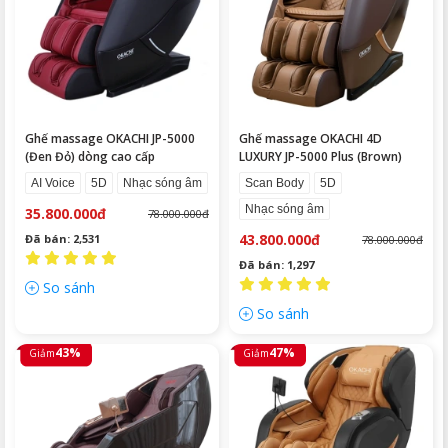
Ghế massage OKACHI JP-5000
Ghế massage OKACHI 4D
(Đen Đỏ) dòng cao cấp
LUXURY JP-5000 Plus (Brown)
AI Voice
5D
Nhạc sóng âm
Scan Body
5D
Nhạc sóng âm
35.800.000đ
78.000.000đ
43.800.000đ
Đã bán: 2,531
78.000.000đ
Đã bán: 1,297
So sánh
So sánh
43%
47%
Giảm
Giảm