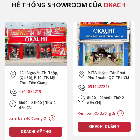
HỆ THỐNG SHOWROOM CỦA
OKACHI
947A Huỳnh Tấn Phát,
654 Cộng Hoà, P.13. Q.
Phú Thuận, Q7, TP.HCM
Tân Bình, TP.HCM
0911422219
0911472219
8h00 - 21h00 ( Thứ 2
8h00 - 21h00 ( Thứ 2
đến CN)
đến CN)
Xem bản đồ đường đi
Xem bản đồ đường đi
OKACHI QUẬN 7
OKACHI TÂN BÌNH