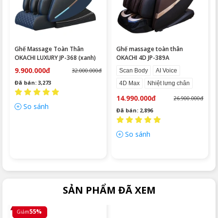
Ghế Massage Toàn Thân
Ghế massage toàn thân
OKACHI LUXURY JP-368 (xanh)
OKACHI 4D JP-389A
9.900.000đ
32.000.000đ
Scan Body
AI Voice
Đã bán: 3,273
4D Max
Nhiệt lưng chân
14.990.000đ
26.900.000đ
So sánh
Đã bán: 2,896
So sánh
SẢN PHẨM ĐÃ XEM
55%
Giảm