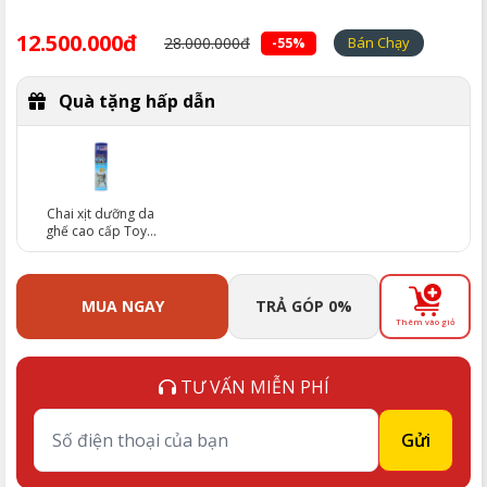
12.500.000đ
28.000.000đ
Bán Chạy
-55%
Quà tặng hấp dẫn
Chai xịt dưỡng da
ghế cao cấp Toyo
(trị giá 130.000đ)
MUA NGAY
TRẢ GÓP 0%
Thêm vào giỏ
TƯ VẤN MIỄN PHÍ
Gửi