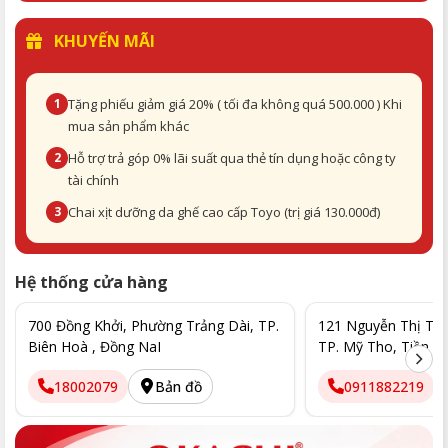
KHUYẾN MÃI
1
Tặng phiếu giảm giá 20% ( tối đa không quá 500.000 ) Khi
mua sản phẩm khác
2
Hỗ trợ trả góp 0% lãi suất qua thẻ tín dụng hoặc công ty
tài chính
3
Chai xịt dưỡng da ghế cao cấp Toyo (trị giá 130.000đ)
Hệ thống cửa hàng
700 Đồng Khởi, Phường Trảng Dài, TP.
121 Nguyễn Thị Thập
Biên Hoà , Đồng NaI
TP. Mỹ Tho, Tiền G
18002079
Bản đồ
0911882219