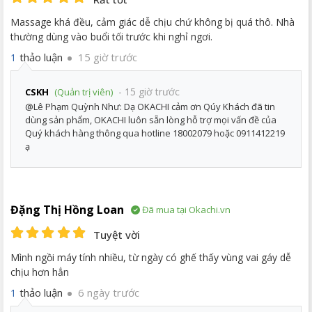
Massage khá đều, cảm giác dễ chịu chứ không bị quá thô. Nhà
thường dùng vào buổi tối trước khi nghỉ ngơi.
thảo luận
15 giờ trước
1
- 15 giờ trước
CSKH
(Quản trị viên)
@Lê Phạm Quỳnh Như: Dạ OKACHI cảm ơn Qúy Khách đã tin
dùng sản phẩm, OKACHI luôn sẵn lòng hỗ trợ mọi vấn đề của
Quý khách hàng thông qua hotline 18002079 hoặc 0911412219
ạ
Đặng Thị Hồng Loan
Đã mua tại Okachi.vn
Tuyệt vời
Mình ngồi máy tính nhiều, từ ngày có ghế thấy vùng vai gáy dễ
chịu hơn hẳn
thảo luận
6 ngày trước
1