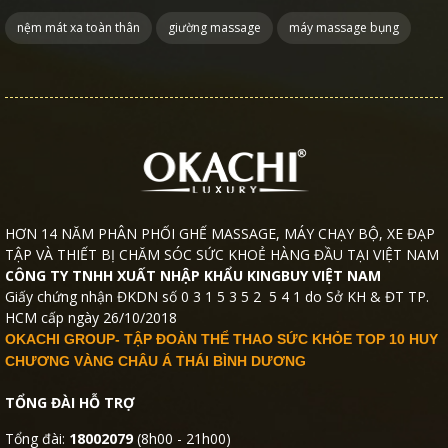
nệm mát xa toàn thân
giường massage
máy massage bụng
HƠN 14 NĂM PHÂN PHỐI GHẾ MASSAGE, MÁY CHẠY BỘ, XE ĐẠP
TẬP VÀ THIẾT BỊ CHĂM SÓC SỨC KHOẺ HÀNG ĐẦU TẠI VIỆT NAM
CÔNG TY TNHH XUẤT NHẬP KHẨU KINGBUY VIỆT NAM
Giấy chứng nhận ĐKDN số 0 3 1 5 3 5 2 5 4 1 do Sở KH & ĐT TP.
HCM cấp ngày 26/10/2018
OKACHI GROUP- TẬP ĐOÀN THỂ THAO SỨC KHỎE TOP 10 HUY
CHƯƠNG VÀNG CHÂU Á THÁI BÌNH DƯƠNG
TỔNG ĐÀI HỖ TRỢ
Tổng đài:
18002079
(8h00 - 21h00)