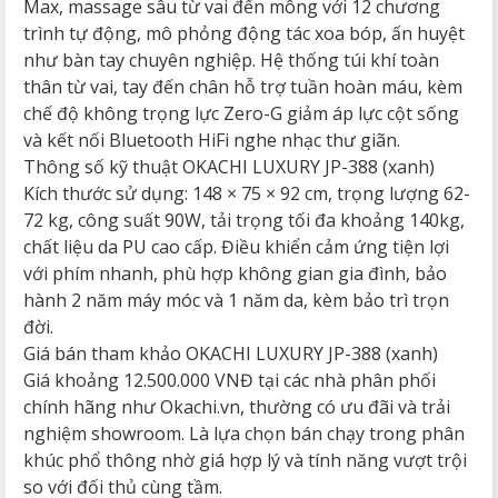
Max, massage sâu từ vai đến mông với 12 chương
trình tự động, mô phỏng động tác xoa bóp, ấn huyệt
như bàn tay chuyên nghiệp. Hệ thống túi khí toàn
thân từ vai, tay đến chân hỗ trợ tuần hoàn máu, kèm
chế độ không trọng lực Zero-G giảm áp lực cột sống
và kết nối Bluetooth HiFi nghe nhạc thư giãn.
Thông số kỹ thuật OKACHI LUXURY JP-388 (xanh)
Kích thước sử dụng: 148 × 75 × 92 cm, trọng lượng 62-
72 kg, công suất 90W, tải trọng tối đa khoảng 140kg,
chất liệu da PU cao cấp. Điều khiển cảm ứng tiện lợi
với phím nhanh, phù hợp không gian gia đình, bảo
hành 2 năm máy móc và 1 năm da, kèm bảo trì trọn
đời.
Giá bán tham khảo OKACHI LUXURY JP-388 (xanh)
Giá khoảng 12.500.000 VNĐ tại các nhà phân phối
chính hãng như Okachi.vn, thường có ưu đãi và trải
nghiệm showroom. Là lựa chọn bán chạy trong phân
khúc phổ thông nhờ giá hợp lý và tính năng vượt trội
so với đối thủ cùng tầm.