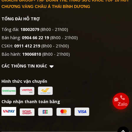
OKACHI GROUP- TẬP ĐOÀN THỂ THAO SỨC KHỎE TOP 10 HUY
CHƯƠNG VÀNG CHÂU Á THÁI BÌNH DƯƠNG
TỔNG ĐÀI HỖ TRỢ
Tổng đài:
18002079
(8h00 - 21h00)
Bán hàng:
0904 66 22 19
(8h00 - 21h00)
CSKH:
0911 412 219
(8h00 - 21h00)
Bảo hành:
19006810
(8h00 - 21h00)
CÁC THÔNG TIN KHÁC
Hình thức vận chuyển
Chấp nhận thanh toán bằng