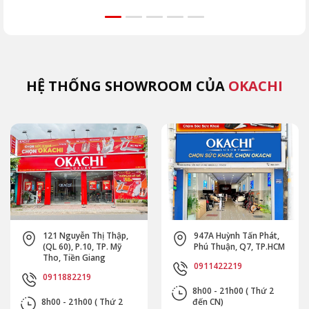
lắp đầu. Tránh ngay
vùng cấm, kỹ thuật
JP-
5 sai lầm khiến máy
đúng từ chuyên gia
như
hỏng nhanh cùng
OKACHI để phục hồi
Extr
OKACHI.
an toàn.
(MK
HỆ THỐNG SHOWROOM CỦA
OKACHI
121 Nguyễn Thị Thập,
947A Huỳnh Tấn Phát,
(QL 60), P.10, TP. Mỹ
Phú Thuận, Q7, TP.HCM
Tho, Tiền Giang
0911422219
0911882219
8h00 - 21h00 ( Thứ 2
8h00 - 21h00 ( Thứ 2
đến CN)