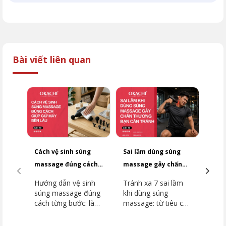
Bài viết liên quan
Cách vệ sinh súng
Sai lầm dùng súng
Top
massage đúng cách
massage gây chấn
dưới
giúp giữ máy bền lâu
thương bạn cần
2026
Hướng dẫn vệ sinh
Tránh xa 7 sai lầm
Top
tránh
súng massage đúng
khi dùng súng
dưới
cách từng bước: làm
massage: từ tiêu cơ
2026
sạch thân máy, đầu
vân đến đột quỵ.
dòn
massage, khu vực
Hướng dẫn chi tiết
như