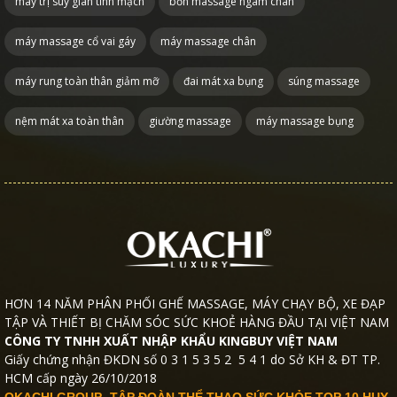
máy trị suy giãn tĩnh mạch
bồn massage ngâm chân
máy massage cổ vai gáy
máy massage chân
máy rung toàn thân giảm mỡ
đai mát xa bụng
súng massage
nệm mát xa toàn thân
giường massage
máy massage bụng
HƠN 14 NĂM PHÂN PHỐI GHẾ MASSAGE, MÁY CHẠY BỘ, XE ĐẠP
TẬP VÀ THIẾT BỊ CHĂM SÓC SỨC KHOẺ HÀNG ĐẦU TẠI VIỆT NAM
CÔNG TY TNHH XUẤT NHẬP KHẨU KINGBUY VIỆT NAM
Giấy chứng nhận ĐKDN số 0 3 1 5 3 5 2 5 4 1 do Sở KH & ĐT TP.
HCM cấp ngày 26/10/2018