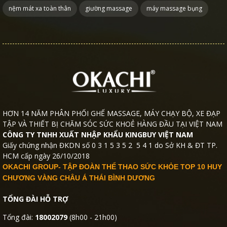
nệm mát xa toàn thân
giường massage
máy massage bụng
HƠN 14 NĂM PHÂN PHỐI GHẾ MASSAGE, MÁY CHẠY BỘ, XE ĐẠP
TẬP VÀ THIẾT BỊ CHĂM SÓC SỨC KHOẺ HÀNG ĐẦU TẠI VIỆT NAM
CÔNG TY TNHH XUẤT NHẬP KHẨU KINGBUY VIỆT NAM
Giấy chứng nhận ĐKDN số 0 3 1 5 3 5 2 5 4 1 do Sở KH & ĐT TP.
HCM cấp ngày 26/10/2018
OKACHI GROUP- TẬP ĐOÀN THỂ THAO SỨC KHỎE TOP 10 HUY
CHƯƠNG VÀNG CHÂU Á THÁI BÌNH DƯƠNG
TỔNG ĐÀI HỖ TRỢ
Tổng đài:
18002079
(8h00 - 21h00)