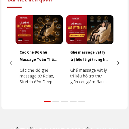
Các Chế Độ Ghế
Ghế massage vật lý
So 
Massage Toàn Thân
trị liệu là gì trong hỗ
và 
Phổ Biến Năm 2026
trợ cơ xương khớp
nên 
Các chế độ ghế
Ghế massage vật lý
So 
massage từ Relax,
trị liệu hỗ trợ thư
mas
Stretch đến Deep
giãn cơ, giảm đau
mas
Tissue được giải
mỏi và phục hồi vận
ngh
thích chi tiết kèm
động. Xem hướng
mas
hướng dẫn chọn
dẫn chọn ghế phù
và k
đúng chương trình
hợp cùng 5 mẫu nổi
đặt.
theo từng nhu cầu.
bật hiện nay.
phù 
chă
của 