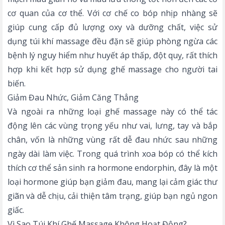
cơ quan của cơ thể. Với cơ chế co bóp nhịp nhàng sẽ
giúp cung cấp đủ lượng oxy và dưỡng chất, việc sử
dụng túi khí massage đều đặn sẽ giúp phòng ngừa các
bệnh lý nguy hiểm như huyết áp thấp, đột quỵ, rất thích
hợp khi kết hợp sử dụng
ghế massage cho người tai
biến
.
Giảm Đau Nhức, Giảm Căng Thẳng
Và ngoài ra những loại ghế massage này có thể tác
động lên các vùng trọng yếu như vai, lưng, tay và bắp
chân, vốn là những vùng rất dễ đau nhức sau những
ngày dài làm việc. Trong quá trình xoa bóp có thể kích
thích cơ thể sản sinh ra hormone endorphin, đây là một
loại hormone giúp bạn giảm đau, mang lại cảm giác thư
giãn và dễ chịu, cải thiện tâm trạng, giúp bạn ngủ ngon
giấc.
Vì Sao Túi Khí Ghế Massage Không Hoạt Động?