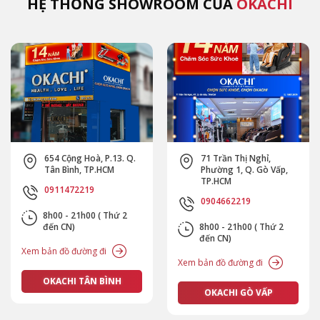
HỆ THỐNG SHOWROOM CỦA
OKACHI
654 Cộng Hoà, P.13. Q.
71 Trần Thị Nghỉ,
Tân Bình, TP.HCM
Phường 1, Q. Gò Vấp,
TP.HCM
0911472219
0904662219
8h00 - 21h00 ( Thứ 2
đến CN)
8h00 - 21h00 ( Thứ 2
đến CN)
Xem bản đồ đường đi
Xem bản đồ đường đi
OKACHI TÂN BÌNH
OKACHI GÒ VẤP