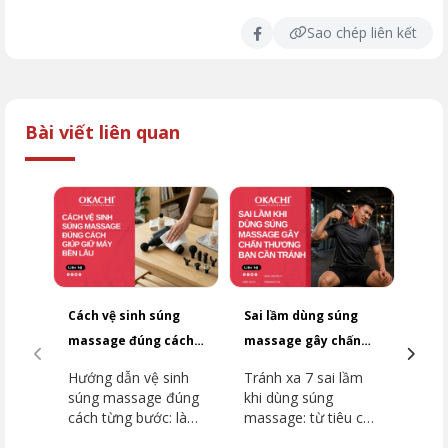
Sao chép liên kết
Bài viết liên quan
Cách vệ sinh súng
Sai lầm dùng súng
Top
massage đúng cách
massage gây chấn
dưới
giúp giữ máy bền lâu
thương bạn cần
2026
Hướng dẫn vệ sinh
Tránh xa 7 sai lầm
Top
tránh
súng massage đúng
khi dùng súng
dưới
cách từng bước: làm
massage: từ tiêu cơ
2026
sạch thân máy, đầu
vân đến đột quỵ.
dòn