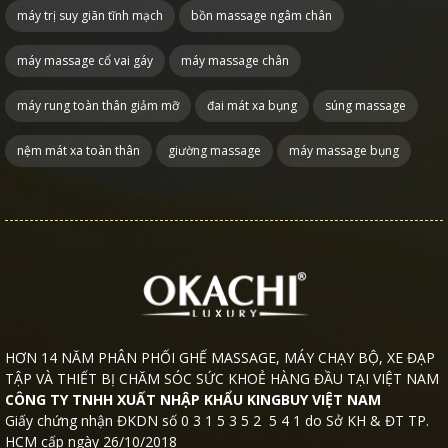
máy trị suy giãn tĩnh mạch
bồn massage ngâm chân
máy massage cổ vai gáy
máy massage chân
máy rung toàn thân giảm mỡ
đai mát xa bụng
súng massage
nệm mát xa toàn thân
giường massage
máy massage bụng
HƠN 14 NĂM PHÂN PHỐI GHẾ MASSAGE, MÁY CHẠY BỘ, XE ĐẠP
TẬP VÀ THIẾT BỊ CHĂM SÓC SỨC KHOẺ HÀNG ĐẦU TẠI VIỆT NAM
CÔNG TY TNHH XUẤT NHẬP KHẨU KINGBUY VIỆT NAM
Giấy chứng nhận ĐKDN số 0 3 1 5 3 5 2 5 4 1 do Sở KH & ĐT TP.
HCM cấp ngày 26/10/2018