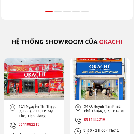
massage, khu vực
Hướng dẫn chi tiết
như
lắp đầu. Tránh ngay
vùng cấm, kỹ thuật
JP-
5 sai lầm khiến máy
đúng từ chuyên gia
như
hỏng nhanh cùng
OKACHI để phục hồi
Extr
OKACHI.
an toàn.
(MK
HỆ THỐNG SHOWROOM CỦA
OKACHI
121 Nguyễn Thị Thập,
947A Huỳnh Tấn Phát,
(QL 60), P.10, TP. Mỹ
Phú Thuận, Q7, TP.HCM
Tho, Tiền Giang
0911422219
0911882219
8h00 - 21h00 ( Thứ 2