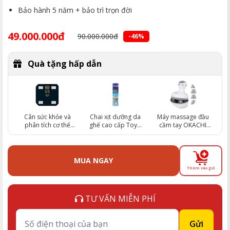
Bảo hành 5 năm + bảo trì trọn đời
49.000.000đ
90.000.000đ
-46%
Quà tặng hấp dẫn
Cân sức khỏe và
Chai xịt dưỡng da
Máy massage đầu
phân tích cơ thể
ghế cao cấp Toyo
cầm tay OKACHI
OKACHI JP-SC50 đo
(trị giá 130.000đ)
LUXURY JP-M210 (Trị
13 chỉ số (trị giá
giá 990.000đ)
890.000đ)
MUA NGAY
Thêm vào giỏ
TƯ VẤN MIỄN PHÍ
Gửi