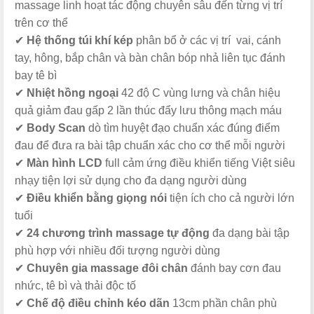
massage linh hoạt tác động chuyên sâu đến từng vị trí
trên cơ thể
✔
Hệ thống túi khí kép
phân bổ ở các vị trí vai, cánh
tay, hông, bắp chân và bàn chân bóp nhả liên tục đánh
bay tê bì
✔
Nhiệt hồng ngoại
42 độ C vùng lưng và chân hiệu
quả giảm đau gấp 2 lần thúc đẩy lưu thông mạch máu
✔
Body Scan
dò tìm huyệt đạo chuẩn xác đúng điểm
đau để đưa ra bài tập chuẩn xác cho cơ thể mỗi người
✔
Màn hình LCD
full cảm ứng điều khiển tiếng Việt siêu
nhạy tiện lợi sử dụng cho đa dạng người dùng
✔
Điều khiển bằng giọng nói
tiện ích cho cả người lớn
tuổi
✔
24 chương trình massage tự động
đa dạng bài tập
phù hợp với nhiều đối tượng người dùng
✔
Chuyên gia massage đôi chân
đánh bay cơn đau
nhức, tê bì và thải độc tố
✔
Chế độ điều chỉnh kéo dãn
13cm phần chân phù