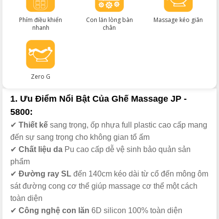
Phím điều khiển
Con lăn lòng bàn
Massage kéo giãn
nhanh
chân
Zero G
1. Ưu Điểm Nổi Bật Của Ghế Massage JP -
5800:
✔
Thiết kế
sang trọng, ốp nhựa full plastic cao cấp mang
đến sự sang trọng cho không gian tổ ấm
✔
Chất liệu da
Pu cao cấp dễ vệ sinh bảo quản sản
phẩm
✔
Đường ray SL
đến 140cm kéo dài từ cổ đến mông ôm
sát đường cong cơ thể giúp massage cơ thể một cách
toàn diện
✔
Công nghệ con lăn
6D silicon 100% toàn diện