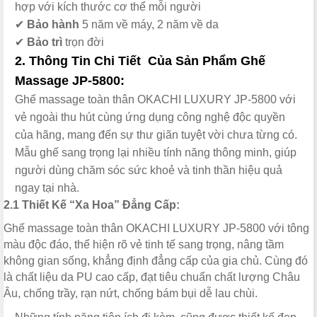
hợp với kích thước cơ thể mỗi người
✔
Bảo hành
5 năm về máy, 2 năm về da
✔
Bảo trì
trọn đời
2. Thông Tin Chi Tiết Của Sản Phẩm Ghế
Massage JP-5800:
Ghế massage toàn thân OKACHI LUXURY JP-5800
với
vẻ ngoài thu hút cùng ứng dụng công nghệ độc quyền
của hãng, mang đến sự thư giãn tuyệt vời chưa từng có.
Mẫu ghế sang trọng lại nhiều tính năng thông minh, giúp
người dùng chăm sóc sức khoẻ và tinh thần hiệu quả
ngay tại nhà.
2.1 Thiết Kế “Xa Hoa” Đẳng Cấp:
Ghế massage toàn thân OKACHI LUXURY JP-5800 với tông
màu độc đáo, thể hiện rõ vẻ tinh tế sang trọng, nâng tầm
không gian sống, khẳng định đẳng cấp của gia chủ. Cùng đó
là chất liệu da PU cao cấp, đạt tiêu chuẩn chất lượng Châu
Âu, chống trầy, rạn nứt, chống bám bụi dễ lau chùi.