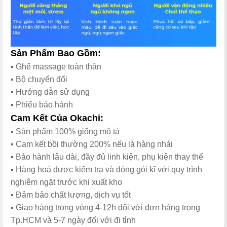
Sản Phẩm Bao Gồm:
▪️ Ghế massage toàn thân
▪️ Bộ chuyển đổi
▪️ Hướng dẫn sử dụng
▪️ Phiếu bảo hành
Cam Kết Của Okachi:
▪️ Sản phẩm 100% giống mô tả
▪️ Cam kết bồi thường 200% nếu là hàng nhái
▪️ Bảo hành lâu dài, đầy đủ linh kiện, phụ kiện thay thế
▪️ Hàng hoá được kiểm tra và đóng gói kĩ với quy trình
nghiêm ngặt trước khi xuất kho
▪️ Đảm bảo chất lượng, dịch vụ tốt
▪️ Giao hàng trong vòng 4-12h đối với đơn hàng trong
Tp.HCM và 5-7 ngày đối với đi tỉnh