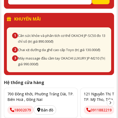
KHUYẾN MÃI
1
Cân sức khỏe và phân tích cơ thể OKACHI JP-SC50 đo 13
chỉ số (trị giá 890.000đ)
2
Chai xịt dưỡng da ghế cao cấp Toyo (trị giá 130.000đ)
3
Máy massage đầu cầm tay OKACHI LUXURY JP-M210 (Trị
giá 990.000đ)
Hệ thống cửa hàng
700 Đồng Khởi, Phường Trảng Dài, TP.
121 Nguyễn Thị Thập
Biên Hoà , Đồng NaI
TP. Mỹ Tho, Tiền G
18002079
Bản đồ
0911882219