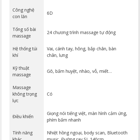
Công nghệ
6D
con lăn
Tổng số bài
24 chương trình massage tự động
massage
Hệ thống túi
Vai, cánh tay, hông, bắp chân, bàn
khí
chân, lưng
Kỹ thuật
Gõ, bấm huyệt, nhào, vỗ, miết…
massage
Massage
không trọng
Có
lực
Giọng nói tiếng việt, màn hình cảm ứng,
Điều khiển
phím bấm nhanh
Tính năng
Nhiệt hồng ngoại, body scan, Bluetooth
khác
music, Đường ray SL 140cm