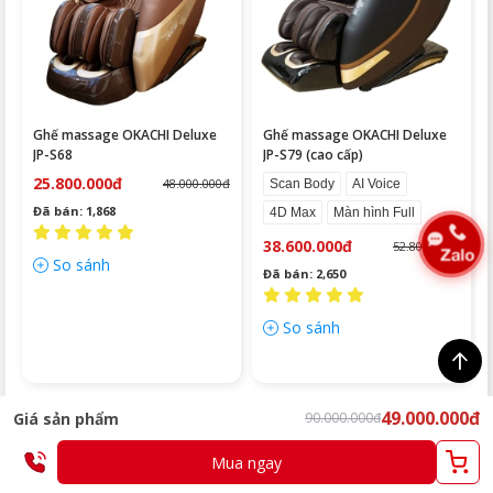
Ghế massage OKACHI Deluxe
Ghế massage OKACHI Deluxe
JP-S68
JP-S79 (cao cấp)
25.800.000đ
48.000.000đ
Scan Body
AI Voice
Đã bán: 1,868
4D Max
Màn hình Full
38.600.000đ
52.800.000đ
So sánh
Đã bán: 2,650
So sánh
49.000.000đ
Giá sản phẩm
90.000.000đ
SẢN PHẨM ĐÃ XEM
Mua ngay