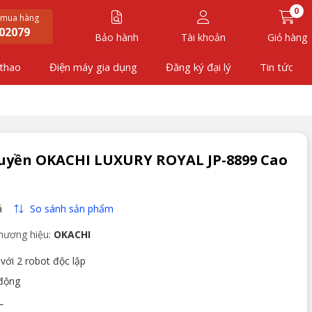
0
 mua hàng
02079
Bảo hành
Tài khoản
Giỏ hàng
 thao
Điện máy gia dụng
Đăng ký đại lý
Tin tức
uyền OKACHI LUXURY ROYAL JP-8899 Cao
So sánh sản phẩm
á
hương hiệu:
OKACHI
ới 2 robot độc lập
 động
L