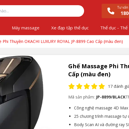
Tư vấn
180
ộ
Máy massage
Xe đạp tập thể dục
Thể dục - Thể
 Phi Thuyền OKACHI LUXURY ROYAL JP-8899 Cao Cấp (màu đen)
Ghế Massage Phi Th
Cấp (màu đen)
17 đánh gi
Mã sản phẩm:
JP-8899/BLACK
T
Công nghệ massage 4D Max v
25 chương trình massage tự
Body Scan AI và đường ray S