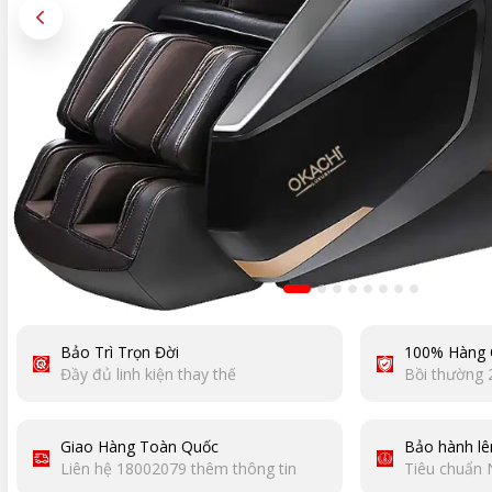
Bảo Trì Trọn Đời
100% Hàng 
Đầy đủ linh kiện thay thế
Bồi thường 
Giao Hàng Toàn Quốc
Bảo hành lê
Liên hệ 18002079 thêm thông tin
Tiêu chuẩn 