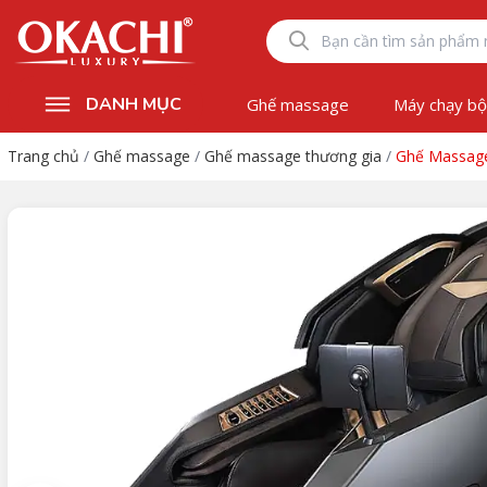
DANH MỤC
Ghế massage
Máy chạy b
Trang chủ
/
Ghế massage
/
Ghế massage thương gia
/
Ghế Massage