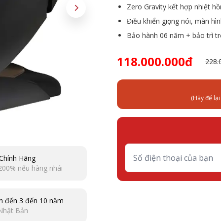
Zero Gravity kết hợp nhiệt h
Điều khiển giọng nói, màn hì
Bảo hành 06 năm + bảo trì tr
118.000.000đ
228.
(Hãy để lạ
Chính Hãng
200% nếu hàng nhái
n đến 3 đến 10 năm
Nhật Bản