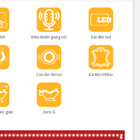
ình
Điều khiển giọng nói
Dải đèn led
Con lăn Silicon
Da Microfiber
éo giãn
Zero G