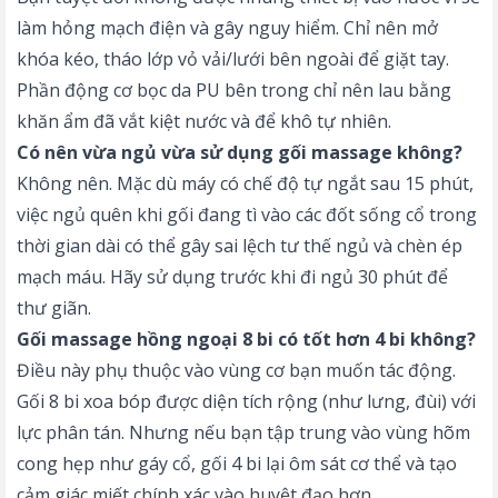
làm hỏng mạch điện và gây nguy hiểm. Chỉ nên mở
khóa kéo, tháo lớp vỏ vải/lưới bên ngoài để giặt tay.
Phần động cơ bọc da PU bên trong chỉ nên lau bằng
khăn ẩm đã vắt kiệt nước và để khô tự nhiên.
Có nên vừa ngủ vừa sử dụng gối massage không?
Không nên. Mặc dù máy có chế độ tự ngắt sau 15 phút,
việc ngủ quên khi gối đang tì vào các đốt sống cổ trong
thời gian dài có thể gây sai lệch tư thế ngủ và chèn ép
mạch máu. Hãy sử dụng trước khi đi ngủ 30 phút để
thư giãn.
Gối massage hồng ngoại 8 bi có tốt hơn 4 bi không?
Điều này phụ thuộc vào vùng cơ bạn muốn tác động.
Gối 8 bi xoa bóp được diện tích rộng (như lưng, đùi) với
lực phân tán. Nhưng nếu bạn tập trung vào vùng hõm
cong hẹp như gáy cổ, gối 4 bi lại ôm sát cơ thể và tạo
cảm giác miết chính xác vào huyệt đạo hơn.