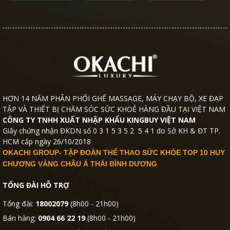
HƠN 14 NĂM PHÂN PHỐI GHẾ MASSAGE, MÁY CHẠY BỘ, XE ĐẠP
TẬP VÀ THIẾT BỊ CHĂM SÓC SỨC KHOẺ HÀNG ĐẦU TẠI VIỆT NAM
CÔNG TY TNHH XUẤT NHẬP KHẨU KINGBUY VIỆT NAM
Giấy chứng nhận ĐKDN số 0 3 1 5 3 5 2 5 4 1 do Sở KH & ĐT TP.
HCM cấp ngày 26/10/2018
OKACHI GROUP- TẬP ĐOÀN THỂ THAO SỨC KHỎE TOP 10 HUY
CHƯƠNG VÀNG CHÂU Á THÁI BÌNH DƯƠNG
TỔNG ĐÀI HỖ TRỢ
Tổng đài:
18002079
(8h00 - 21h00)
Bán hàng:
0904 66 22 19
(8h00 - 21h00)