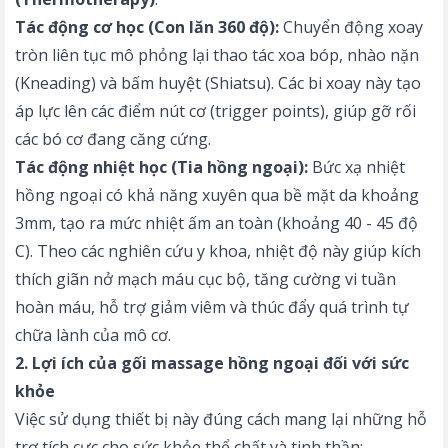
Tác động cơ học (Con lăn 360 độ):
Chuyển động xoay
tròn liên tục mô phỏng lại thao tác xoa bóp, nhào nặn
(Kneading) và bấm huyệt (Shiatsu). Các bi xoay này tạo
áp lực lên các điểm nút cơ (trigger points), giúp gỡ rối
các bó cơ đang căng cứng.
Tác động nhiệt học (Tia hồng ngoại):
Bức xạ nhiệt
hồng ngoại có khả năng xuyên qua bề mặt da khoảng
3mm, tạo ra mức nhiệt ấm an toàn (khoảng 40 - 45 độ
C). Theo các nghiên cứu y khoa, nhiệt độ này giúp kích
thích giãn nở mạch máu cục bộ, tăng cường vi tuần
hoàn máu, hỗ trợ giảm viêm và thúc đẩy quá trình tự
chữa lành của mô cơ.
2. Lợi ích của gối massage hồng ngoại đối với sức
khỏe
Việc sử dụng thiết bị này đúng cách mang lại những
hỗ
trợ tích cực cho sức khỏe thể chất và tinh thần
: