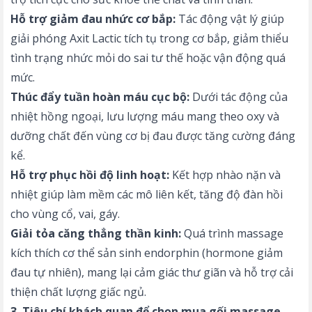
Hỗ trợ giảm đau nhức cơ bắp:
Tác động vật lý giúp
giải phóng Axit Lactic tích tụ trong cơ bắp, giảm thiểu
tình trạng nhức mỏi do sai tư thế hoặc vận động quá
mức.
Thúc đẩy tuần hoàn máu cục bộ:
Dưới tác động của
nhiệt hồng ngoại, lưu lượng máu mang theo oxy và
dưỡng chất đến vùng cơ bị đau được tăng cường đáng
kể.
Hỗ trợ phục hồi độ linh hoạt:
Kết hợp nhào nặn và
nhiệt giúp làm mềm các mô liên kết, tăng độ đàn hồi
cho vùng cổ, vai, gáy.
Giải tỏa căng thẳng thần kinh:
Quá trình massage
kích thích cơ thể sản sinh endorphin (hormone giảm
đau tự nhiên), mang lại cảm giác thư giãn và hỗ trợ cải
thiện chất lượng giấc ngủ.
3. Tiêu chí khách quan để chọn mua gối massage