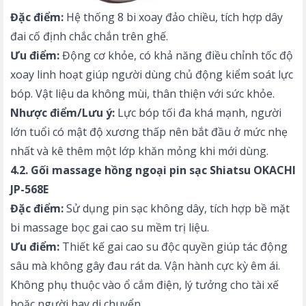
Đặc điểm:
Hệ thống 8 bi xoay đảo chiều, tích hợp dây
đai cố định chắc chắn trên ghế.
Ưu điểm:
Động cơ khỏe, có khả năng điều chỉnh tốc độ
xoay linh hoạt giúp người dùng chủ động kiểm soát lực
bóp. Vật liệu da không mùi, thân thiện với sức khỏe.
Nhược điểm/Lưu ý:
Lực bóp tối đa khá mạnh, người
lớn tuổi có mật độ xương thấp nên bắt đầu ở mức nhẹ
nhất và kê thêm một lớp khăn mỏng khi mới dùng.
4.2. Gối massage hồng ngoại pin sạc Shiatsu OKACHI
JP-568E
Đặc điểm:
Sử dụng pin sạc không dây, tích hợp bề mặt
bi massage bọc gai cao su mềm trị liệu.
Ưu điểm:
Thiết kế gai cao su độc quyền giúp tác động
sâu mà không gây đau rát da. Vận hành cực kỳ êm ái.
Không phụ thuộc vào ổ cắm điện, lý tưởng cho tài xế
hoặc người hay di chuyển.