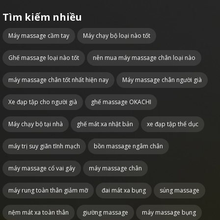
Tìm kiếm nhiều
Máy massage cầm tay
Máy chạy bộ loại nào tốt
Ghế massage loại nào tốt
nên mua máy massage chân loại nào
máy massage chân tốt nhất hiện nay
Máy massage chân người già
Xe đạp tập cho người già
ghế massage OKACHI
Máy chạy bộ tại nhà
ghế mát xa nhật bản
xe đạp tập thể dục
máy trị suy giãn tĩnh mạch
bồn massage ngâm chân
máy massage cổ vai gáy
máy massage chân
máy rung toàn thân giảm mỡ
đai mát xa bụng
súng massage
nệm mát xa toàn thân
giường massage
máy massage bụng