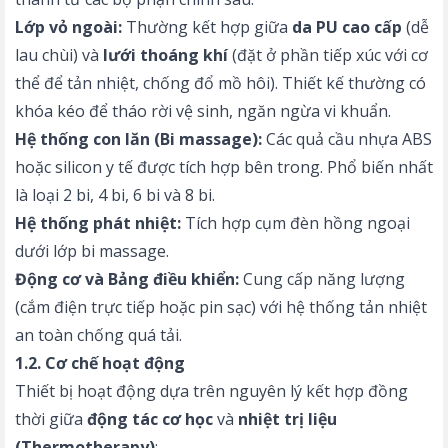
Lớp vỏ ngoài:
Thường kết hợp giữa
da PU cao cấp
(dễ
lau chùi) và
lưới thoáng khí
(đặt ở phần tiếp xúc với cơ
thể để tản nhiệt, chống đổ mồ hôi). Thiết kế thường có
khóa kéo để tháo rời vệ sinh, ngăn ngừa vi khuẩn.
Hệ thống con lăn (Bi massage):
Các quả cầu nhựa ABS
hoặc silicon y tế được tích hợp bên trong. Phổ biến nhất
là loại 2 bi, 4 bi, 6 bi và 8 bi.
Hệ thống phát nhiệt:
Tích hợp cụm đèn hồng ngoại
dưới lớp bi massage.
Động cơ và Bảng điều khiển:
Cung cấp năng lượng
(cắm điện trực tiếp hoặc pin sạc) với hệ thống tản nhiệt
an toàn chống quá tải.
1.2. Cơ chế hoạt động
Thiết bị hoạt động dựa trên nguyên lý kết hợp đồng
thời giữa
động tác cơ học
và
nhiệt trị liệu
(Thermotherapy)
: