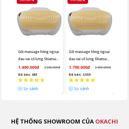
Giảm
Giảm
Gối massage hồng ngoại
Gối massage hồng ngoại
đau vai cổ lưng Shiatsu
đau vai cổ lưng Shiatsu
OKACHI JP-568
OKACHI JP-568E (Pin sạc)
1.490.000đ
1.790.000đ
2.350.000đ
2.690.000đ
Đã bán: 683
Đã bán: 3,550
So sánh
So sánh
HỆ THỐNG SHOWROOM CỦA
OKACHI