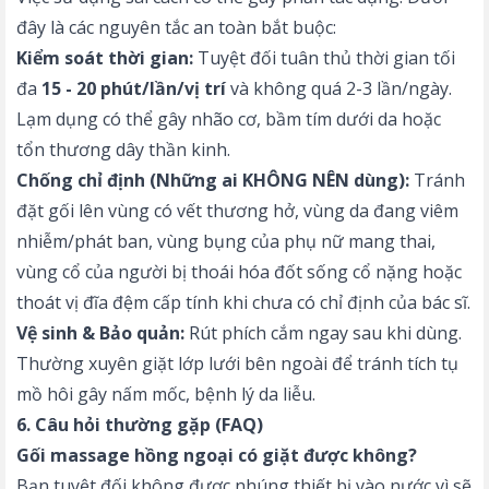
đây là các nguyên tắc an toàn bắt buộc:
Kiểm soát thời gian:
Tuyệt đối tuân thủ thời gian tối
đa
15 - 20 phút/lần/vị trí
và không quá 2-3 lần/ngày.
Lạm dụng có thể gây nhão cơ, bầm tím dưới da hoặc
tổn thương dây thần kinh.
Chống chỉ định (Những ai KHÔNG NÊN dùng):
Tránh
đặt gối lên vùng có vết thương hở, vùng da đang viêm
nhiễm/phát ban, vùng bụng của phụ nữ mang thai,
vùng cổ của người bị thoái hóa đốt sống cổ nặng hoặc
thoát vị đĩa đệm cấp tính khi chưa có chỉ định của bác sĩ.
Vệ sinh & Bảo quản:
Rút phích cắm ngay sau khi dùng.
Thường xuyên giặt lớp lưới bên ngoài để tránh tích tụ
mồ hôi gây nấm mốc, bệnh lý da liễu.
6. Câu hỏi thường gặp (FAQ)
Gối massage hồng ngoại có giặt được không?
Bạn tuyệt đối không được nhúng thiết bị vào nước vì sẽ