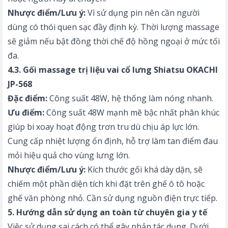
Nhược điểm/Lưu ý:
Vì sử dụng pin nên cần người
dùng có thói quen sạc đầy định kỳ. Thời lượng massage
sẽ giảm nếu bật đồng thời chế độ hồng ngoại ở mức tối
đa.
4.3. Gối massage trị liệu vai cổ lưng Shiatsu OKACHI
JP-568
Đặc điểm:
Công suất 48W, hệ thống làm nóng nhanh.
Ưu điểm:
Công suất 48W mạnh mẽ bậc nhất phân khúc
giúp bi xoay hoạt động trơn tru dù chịu áp lực lớn.
Cung cấp nhiệt lượng ổn định, hỗ trợ làm tan điểm đau
mỏi hiệu quả cho vùng lưng lớn.
Nhược điểm/Lưu ý:
Kích thước gối khá dày dặn, sẽ
chiếm một phần diện tích khi đặt trên ghế ô tô hoặc
ghế văn phòng nhỏ. Cần sử dụng nguồn điện trực tiếp.
5. Hướng dẫn sử dụng an toàn từ chuyên gia y tế
Việc sử dụng sai cách có thể gây phản tác dụng. Dưới