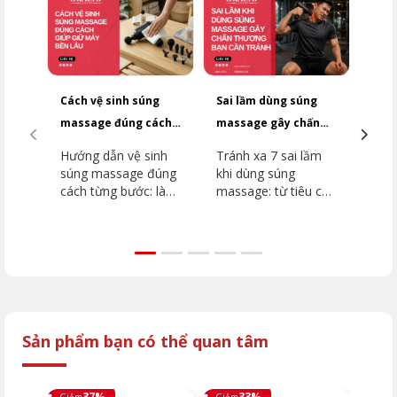
Cách vệ sinh súng
Sai lầm dùng súng
Top
massage đúng cách
massage gây chấn
dưới
giúp giữ máy bền lâu
thương bạn cần
2026
Hướng dẫn vệ sinh
Tránh xa 7 sai lầm
Top
tránh
súng massage đúng
khi dùng súng
dưới
cách từng bước: làm
massage: từ tiêu cơ
2026
sạch thân máy, đầu
vân đến đột quỵ.
dòn
massage, khu vực
Hướng dẫn chi tiết
như
lắp đầu. Tránh ngay
vùng cấm, kỹ thuật
JP-
5 sai lầm khiến máy
đúng từ chuyên gia
như
hỏng nhanh cùng
OKACHI để phục hồi
Extr
OKACHI.
an toàn.
(MK
Sản phẩm bạn có thể quan tâm
37%
33%