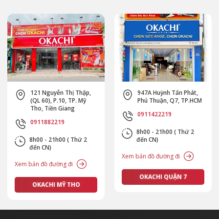
121 Nguyễn Thị Thập,
947A Huỳnh Tấn Phát,
(QL 60), P.10, TP. Mỹ
Phú Thuận, Q7, TP.HCM
Tho, Tiền Giang
0911422219
0911882219
8h00 - 21h00 ( Thứ 2
8h00 - 21h00 ( Thứ 2
đến CN)
đến CN)
Xem bản đồ đường đi
Xem bản đồ đường đi
OKACHI QUẬN 7
OKACHI MỸ THO