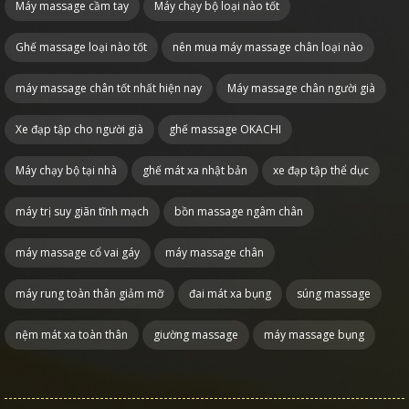
Máy massage cầm tay
Máy chạy bộ loại nào tốt
Ghế massage loại nào tốt
nên mua máy massage chân loại nào
máy massage chân tốt nhất hiện nay
Máy massage chân người già
Xe đạp tập cho người già
ghế massage OKACHI
Máy chạy bộ tại nhà
ghế mát xa nhật bản
xe đạp tập thể dục
máy trị suy giãn tĩnh mạch
bồn massage ngâm chân
máy massage cổ vai gáy
máy massage chân
máy rung toàn thân giảm mỡ
đai mát xa bụng
súng massage
nệm mát xa toàn thân
giường massage
máy massage bụng