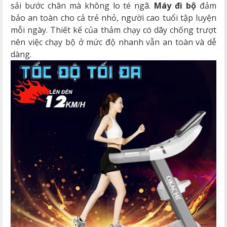
sải bước chân mà không lo té ngã.
Máy đi bộ
đảm
bảo an toàn cho cả trẻ nhỏ, người cao tuổi tập luyện
mỗi ngày. Thiết kế của thảm chạy có dãy chống trượt
nên việc chạy bộ ở mức độ nhanh vẫn an toàn và dễ
dàng.