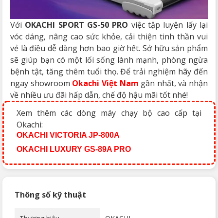
Với
OKACHI SPORT GS-50 PRO
việc tập luyện lấy lại
vóc dáng, nâng cao sức khỏe, cải thiện tinh thần vui
vẻ là điều dễ dàng hơn bao giờ hết. Sở hữu sản phẩm
sẽ giúp bạn có một lối sống lành mạnh, phòng ngừa
bệnh tật, tăng thêm tuổi thọ. Để trải nghiệm hãy đến
ngay showroom
Okachi Việt Nam
gần nhất, và nhận
về nhiều ưu đãi hấp dẫn, chế độ hậu mãi tốt nhé!
Xem thêm các dòng máy chạy bộ cao cấp tại
Okachi:
OKACHI VICTORIA JP-800A
OKACHI LUXURY GS-89A PRO
Thông số kỹ thuật