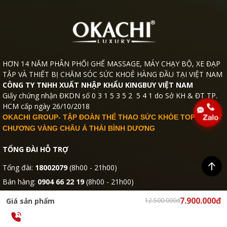
HƠN 14 NĂM PHÂN PHỐI GHẾ MASSAGE, MÁY CHẠY BỘ, XE ĐẠP
TẬP VÀ THIẾT BỊ CHĂM SÓC SỨC KHOẺ HÀNG ĐẦU TẠI VIỆT NAM
CÔNG TY TNHH XUẤT NHẬP KHẨU KINGBUY VIỆT NAM
Giấy chứng nhận ĐKDN số 0 3 1 5 3 5 2 5 4 1 do Sở KH & ĐT TP.
HCM cấp ngày 26/10/2018
OKACHI GROUP- TẬP ĐOÀN THỂ THAO SỨC KHỎE TOP 10 HUY
CHƯƠNG VÀNG CHÂU Á THÁI BÌNH DƯƠNG
TỔNG ĐÀI HỖ TRỢ
Tổng đài:
18002079
(8h00 - 21h00)
Bán hàng:
0904 66 22 19
(8h00 - 21h00)
CSKH:
0911 412 219
(8h00 - 21h00)
7.900.000đ
Giá sản phẩm
12.500.000đ
Bảo hành:
19006810
(8h00 - 21h00)