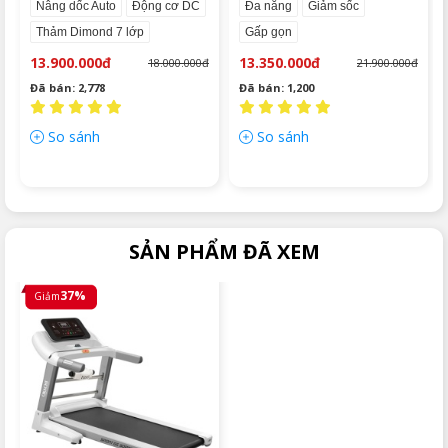
Nâng dốc Auto
Động cơ DC
Đa năng
Giảm sốc
Thảm Dimond 7 lớp
Gấp gọn
13.900.000đ
13.350.000đ
18.000.000đ
21.900.000đ
Đã bán: 2,778
Đã bán: 1,200
So sánh
So sánh
SẢN PHẨM ĐÃ XEM
37%
Giảm