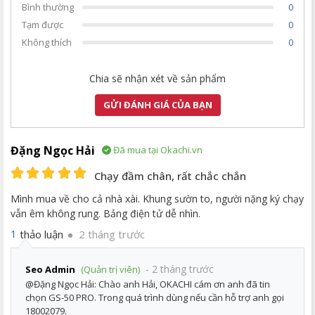
Bình thường
0
Tạm được
0
Không thích
0
Chia sẽ nhận xét về sản phẩm
GỬI ĐÁNH GIÁ CỦA BẠN
Đặng Ngọc Hải
Đã mua tại Okachi.vn
Chạy đầm chân, rất chắc chắn
Mình mua về cho cả nhà xài. Khung sườn to, người nặng ký chạy
vẫn êm không rung. Bảng điện tử dễ nhìn.
thảo luận
2 tháng trước
1
- 2 tháng trước
Seo Admin
(Quản trị viên)
@Đặng Ngọc Hải: Chào anh Hải, OKACHI cám ơn anh đã tin
chọn GS-50 PRO. Trong quá trình dùng nếu cần hỗ trợ anh gọi
18002079.