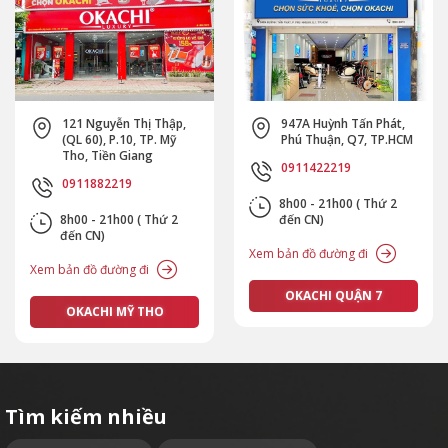
p,
947A Huỳnh Tấn Phát,
654 Cộng Hoà, P.13. Q
ỹ
Phú Thuận, Q7, TP.HCM
Tân Bình, TP.HCM
0911422219
0911472219
8h00 - 21h00 ( Thứ 2
8h00 - 21h00 ( Thứ 2
2
đến CN)
đến CN)
Xem bản đồ đường đi
Xem bản đồ đường đi
OKACHI QUẬN 7
OKACHI TÂN BÌNH
Tìm kiếm nhiều