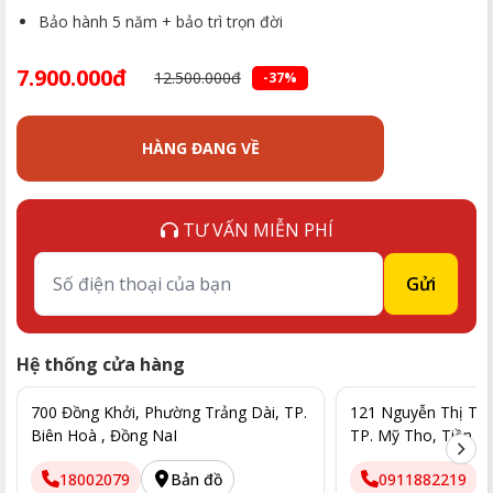
Bảo hành 5 năm + bảo trì trọn đời
7.900.000đ
12.500.000đ
-37%
HÀNG ĐANG VỀ
TƯ VẤN MIỄN PHÍ
Gửi
Hệ thống cửa hàng
700 Đồng Khởi, Phường Trảng Dài, TP.
121 Nguyễn Thị Thập
Biên Hoà , Đồng NaI
TP. Mỹ Tho, Tiền G
18002079
Bản đồ
0911882219