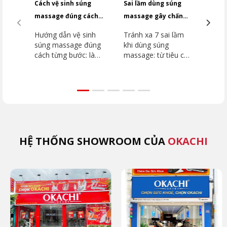
Cách vệ sinh súng
Sai lầm dùng súng
Top
massage đúng cách
massage gây chấn
dưới
giúp giữ máy bền lâu
thương bạn cần
2026
Hướng dẫn vệ sinh
Tránh xa 7 sai lầm
Top
tránh
súng massage đúng
khi dùng súng
dưới
cách từng bước: làm
massage: từ tiêu cơ
2026
sạch thân máy, đầu
vân đến đột quỵ.
dòn
massage, khu vực
Hướng dẫn chi tiết
như
lắp đầu. Tránh ngay
vùng cấm, kỹ thuật
JP-
5 sai lầm khiến máy
đúng từ chuyên gia
như
hỏng nhanh cùng
OKACHI để phục hồi
Extr
OKACHI.
an toàn.
(MK
HỆ THỐNG SHOWROOM CỦA
OKACHI