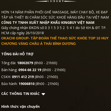
HƠN 14 NĂM PHÂN PHỐI GHẾ MASSAGE, MÁY CHẠY BỘ, XE ĐẠP
TẬP VÀ THIẾT BỊ CHĂM SÓC SỨC KHOẺ HÀNG ĐẦU TẠI VIỆT NAM
CÔNG TY TNHH XUẤT NHẬP KHẨU KINGBUY VIỆT NAM
Giấy chứng nhận ĐKDN số 0 3 1 5 3 5 2 5 4 1 do Sở KH & ĐT TP.
HCM cấp ngày 26/10/2018
OKACHI GROUP- TẬP ĐOÀN THỂ THAO SỨC KHỎE TOP 10 HUY
CHƯƠNG VÀNG CHÂU Á THÁI BÌNH DƯƠNG
TỔNG ĐÀI HỖ TRỢ
Tổng đài:
18002079
(8h00 - 21h00)
Bán hàng:
0904 66 22 19
(8h00 - 21h00)
CSKH:
0911 412 219
(8h00 - 21h00)
Bảo hành:
19006810
(8h00 - 21h00)
CÁC THÔNG TIN KHÁC
Hình thức vận chuyển