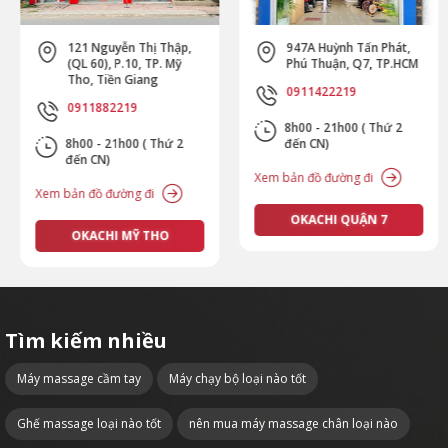
121 Nguyễn Thị Thập,
947A Huỳnh Tấn Phát,
(QL 60), P.10, TP. Mỹ
Phú Thuận, Q7, TP.HCM
Tho, Tiền Giang
0911422219
0911882219
8h00 - 21h00 ( Thứ 2
8h00 - 21h00 ( Thứ 2
đến CN)
đến CN)
Xem bản đồ đường đi
Xem bản đồ đường đi
OKACHI QUẬN 7
OKACHI MỸ THO
Tìm kiếm nhiều
Máy massage cầm tay
Máy chạy bộ loại nào tốt
Ghế massage loại nào tốt
nên mua máy massage chân loại nào