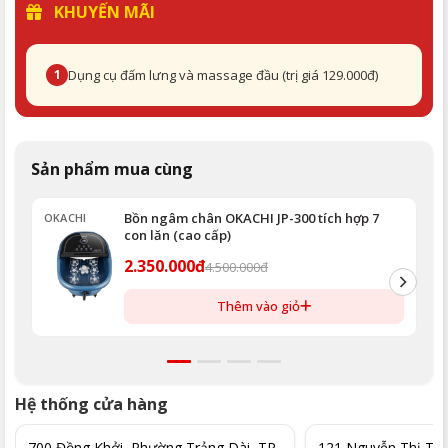
KHUYẾN MÃI
1
Dụng cụ đấm lưng và massage đầu (trị giá 129.000đ)
Sản phẩm mua cùng
Bồn ngâm chân OKACHI JP-300 tích hợp 7
OKACHI
O
con lăn (cao cấp)
2.350.000đ
4.500.000đ
Thêm vào giỏ
Hệ thống cửa hàng
700 Đồng Khởi, Phường Trảng Dài, TP.
121 Nguyễn Thị Thập