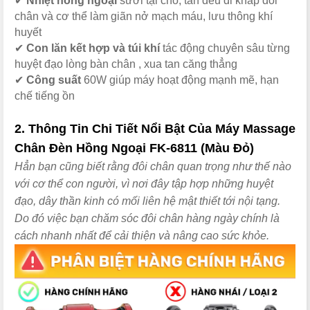
✔
Nhiệt hồng ngoại
sưởi tại chỗ, tán đều đi khắp đôi
chân và cơ thể làm giãn nở mạch máu, lưu thông khí
huyết
✔
Con lăn kết hợp và túi khí
tác động chuyên sâu từng
huyệt đạo lòng bàn chân , xua tan căng thẳng
✔
Công suất
60W giúp máy hoạt động mạnh mẽ, hạn
chế tiếng ồn
2. Thông Tin Chi Tiết Nổi Bật Của Máy Massage
Chân Đèn Hồng Ngoại FK-6811 (Màu Đỏ)
Hẳn bạn cũng biết rằng đôi chân quan trọng như thế nào
với cơ thể con người, vì nơi đây tập hợp những huyệt
đạo, dây thần kinh có mối liên hệ mật thiết tới nội tạng.
Do đó việc bạn chăm sóc đôi chân hàng ngày chính là
cách nhanh nhất để cải thiện và nâng cao sức khỏe.