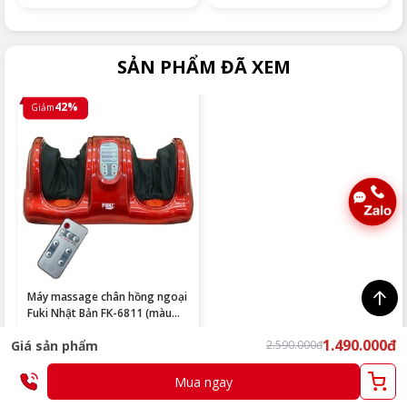
SẢN PHẨM ĐÃ XEM
42%
Giảm
Máy massage chân hồng ngoại
Fuki Nhật Bản FK-6811 (màu
đỏ)
1.490.000đ
2.590.000đ
1.490.000đ
Giá sản phẩm
2.590.000đ
Đã bán: 15,849
Mua ngay
So sánh