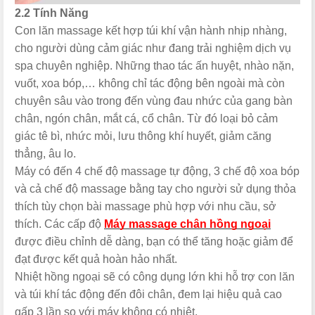
2.2 Tính Năng
Con lăn massage kết hợp túi khí vận hành nhịp nhàng,
cho người dùng cảm giác như đang trải nghiệm dịch vụ
spa chuyên nghiệp. Những thao tác ấn huyệt, nhào nặn,
vuốt, xoa bóp,… không chỉ tác động bên ngoài mà còn
chuyên sâu vào trong đến vùng đau nhức của gang bàn
chân, ngón chân, mắt cá, cổ chân. Từ đó loại bỏ cảm
giác tê bì, nhức mỏi, lưu thông khí huyết, giảm căng
thẳng, âu lo.
Máy có đến 4 chế độ massage tự động, 3 chế độ xoa bóp
và cả chế độ massage bằng tay cho người sử dụng thỏa
thích tùy chọn bài massage phù hợp với nhu cầu, sở
thích. Các cấp độ
Máy massage chân hồng ngoại
được điều chỉnh dễ dàng, bạn có thể tăng hoặc giảm để
đạt được kết quả hoàn hảo nhất.
Nhiệt hồng ngoại sẽ có công dụng lớn khi hỗ trợ con lăn
và túi khí tác động đến đôi chân, đem lại hiệu quả cao
gấp 3 lần so với máy không có nhiệt.