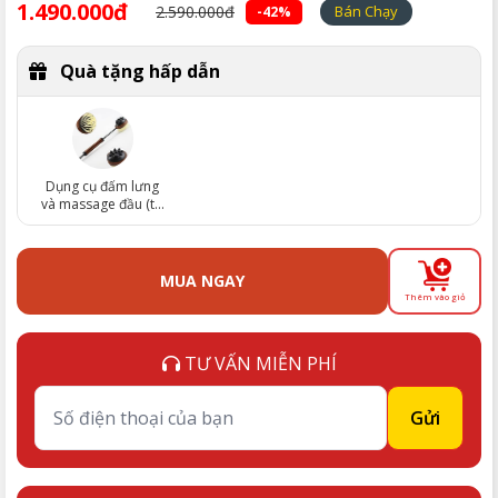
1.490.000đ
2.590.000đ
Bán Chạy
-42%
Quà tặng hấp dẫn
Dụng cụ đấm lưng
và massage đầu (trị
giá 129.000đ)
MUA NGAY
Thêm vào giỏ
TƯ VẤN MIỄN PHÍ
Gửi