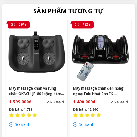
SẢN PHẨM TƯƠNG TỰ
39%
42%
Giảm
Giảm
Máy massage chân và rung
Máy massage chân đèn hồng
chân OKACHI JP-801 tặng kèm
ngoại Fuki Nhật Bản FK-
vải lót ( Màu đen)
6811(màu đen)
1.599.000đ
1.490.000đ
2.600.000đ
2.590.000đ
Đã bán: 1,728
Đã bán: 13,840
So sánh
So sánh