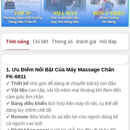
Tính năng
Chi tiết
Thông số
Đánh giá
Hỏi đáp
1. Ưu Điểm Nổi Bật Của Máy Massage Chân
FK-6811
✔
Thiết kế
nhỏ gọn dễ dàng di chuyển bất kỳ nơi đâu
✔
Vật liệu
cao cấp, vải lót mềm mại thoáng khí đem đến
cảm giác êm chân
✔
Bảng điều khiển
tích hợp trên máy rõ nét, cụ thể dễ
dàng tùy chỉnh chế độ
✔
Remote
điều khiển từ xa tiện lợi cho người dùng kể
cả người cao tuổi