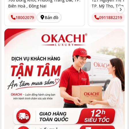
Biên Hoà , Đồng NaI
TP. Mỹ Tho, Tiền G
18002079
Bản đồ
0911882219