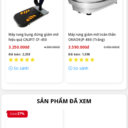
Máy rung bụng đứng giảm mỡ
Máy rung giảm mỡ toàn thân
hiệu quả CALIFIT CF-450
OKACHI JP-860 (Trắng)
3.250.000đ
3.590.000đ
4.300.000đ
5.900.000đ
Đã bán: 2,258
Đã bán: 1,598
So sánh
So sánh
SẢN PHẨM ĐÃ XEM
37%
Giảm