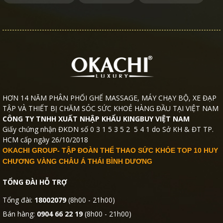
HƠN 14 NĂM PHÂN PHỐI GHẾ MASSAGE, MÁY CHẠY BỘ, XE ĐẠP
TẬP VÀ THIẾT BỊ CHĂM SÓC SỨC KHOẺ HÀNG ĐẦU TẠI VIỆT NAM
CÔNG TY TNHH XUẤT NHẬP KHẨU KINGBUY VIỆT NAM
Giấy chứng nhận ĐKDN số 0 3 1 5 3 5 2 5 4 1 do Sở KH & ĐT TP.
HCM cấp ngày 26/10/2018
OKACHI GROUP- TẬP ĐOÀN THỂ THAO SỨC KHỎE TOP 10 HUY
CHƯƠNG VÀNG CHÂU Á THÁI BÌNH DƯƠNG
TỔNG ĐÀI HỖ TRỢ
Tổng đài:
18002079
(8h00 - 21h00)
Bán hàng:
0904 66 22 19
(8h00 - 21h00)