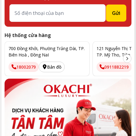
Gửi
Hệ thống cửa hàng
700 Đồng Khởi, Phường Trảng Dài, TP.
121 Nguyễn Thị Thập
Biên Hoà , Đồng NaI
TP. Mỹ Tho, Tiền G
18002079
Bản đồ
0911882219