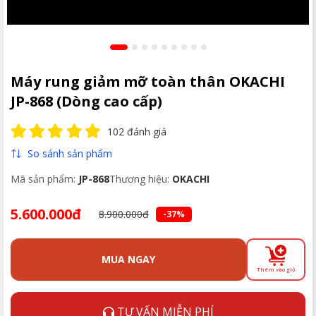
Máy rung giảm mỡ toàn thân OKACHI
JP-868 (Dòng cao cấp)
102 đánh giá
So sánh sản phẩm
Mã sản phẩm:
JP-868
Thương hiệu:
OKACHI
5.600.000đ
8.900.000đ
-37%
MUA NGAY
Thêm vào giỏ
TƯ VẤN MIỄN PHÍ