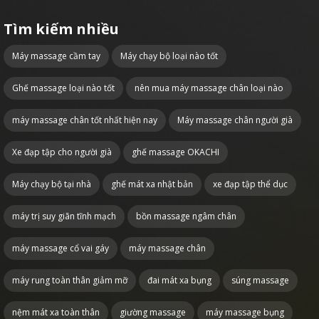
Tìm kiếm nhiều
Máy massage cầm tay
Máy chạy bộ loại nào tốt
Ghế massage loại nào tốt
nên mua máy massage chân loại nào
máy massage chân tốt nhất hiện nay
Máy massage chân người già
Xe đạp tập cho người già
ghế massage OKACHI
Máy chạy bộ tại nhà
ghế mát xa nhật bản
xe đạp tập thể dục
máy trị suy giãn tĩnh mạch
bồn massage ngâm chân
máy massage cổ vai gáy
máy massage chân
máy rung toàn thân giảm mỡ
đai mát xa bụng
súng massage
nệm mát xa toàn thân
giường massage
máy massage bụng