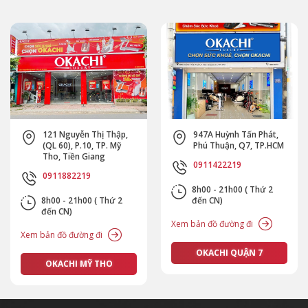
947A Huỳnh Tấn Phát,
654 Cộng Hoà, P.13. Q.
Phú Thuận, Q7, TP.HCM
Tân Bình, TP.HCM
0911422219
0911472219
8h00 - 21h00 ( Thứ 2
8h00 - 21h00 ( Thứ 2
đến CN)
đến CN)
Xem bản đồ đường đi
Xem bản đồ đường đi
OKACHI QUẬN 7
OKACHI TÂN BÌNH