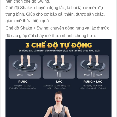
nên chọn chế độ Swing.
Chế độ Shake: chuyển động lắc, là bài tập ở mức độ
trung bình. Giúp cho cơ bắp cải thiện, được săn chắc,
giảm mỡ thừa hiệu quả.
Chế độ Shake + Swing: chuyển động rung và lắc ở mức
.
độ cao giúp đốt cháy mỡ thừa nhanh chóng hơn