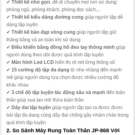
✔
Thiết kế nhỏ gọn
, dễ di chuyển mọi nơi sử dụng:
phòng ngủ, phòng khách, phòng đọc sách,...
✔
Thiết kế kiểu dáng đường cong
giúp người tập dễ
dàng tập luyện
✔
Thiết kế bàn đạp vòng cung
giúp người tập giữ
thăng bằng và an toàn khi sử dụng
✔
Điều khiển bằng đồng hồ đeo tay thông minh
giúp
người dùng theo dõi được quá trình tập luyện
✔
Màn hình Led LCD
hiển thị rõ nét từng thông số
✔
15 cường độ tập đa dạng
từ nhẹ nhàng đến mạnh
mẽ giúp người dùng lựa chọn được nhiều cường độ
khác nhau
✔
3 chế độ tập luyện tác động sâu và mạnh
đến toàn
thân giúp xua tan mỡ thừa toàn thân
✔
Dây đai tập luyện
giúp người tập tạo ra được được
bài tập đa dạng cùng dây đai chống gây nhàm chán trong
quá trình tập luyện
2. So Sánh Máy Rung Toàn Thân JP-868 Với