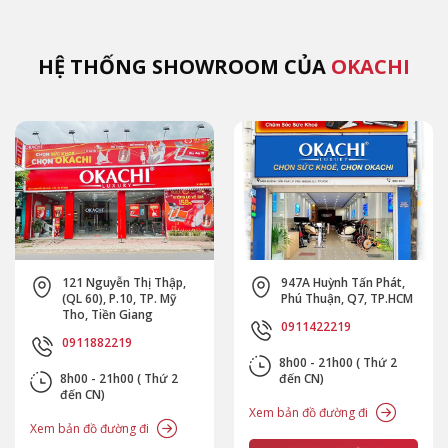
OKACHI.
an toàn.
(MK
HỆ THỐNG SHOWROOM CỦA
OKACHI
121 Nguyễn Thị Thập,
947A Huỳnh Tấn Phát,
(QL 60), P.10, TP. Mỹ
Phú Thuận, Q7, TP.HCM
Tho, Tiền Giang
0911422219
0911882219
8h00 - 21h00 ( Thứ 2
8h00 - 21h00 ( Thứ 2
đến CN)
đến CN)
Xem bản đồ đường đi
Xem bản đồ đường đi