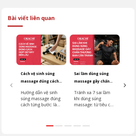
Bài viết liên quan
Cách vệ sinh súng
Sai lầm dùng súng
Top
massage đúng cách
massage gây chấn
dưới
giúp giữ máy bền lâu
thương bạn cần
2026
Hướng dẫn vệ sinh
Tránh xa 7 sai lầm
Top
tránh
súng massage đúng
khi dùng súng
dưới
cách từng bước: làm
massage: từ tiêu cơ
2026
sạch thân máy, đầu
vân đến đột quỵ.
dòn
massage, khu vực
Hướng dẫn chi tiết
như
lắp đầu. Tránh ngay
vùng cấm, kỹ thuật
JP-
5 sai lầm khiến máy
đúng từ chuyên gia
như
hỏng nhanh cùng
OKACHI để phục hồi
Extr