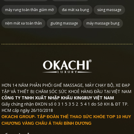
máy rung toàn thân giảm mỡ
đai mát xa bụng
súng massage
nệm mát xa toàn thân
giường massage
máy massage bụng
HƠN 14 NĂM PHÂN PHỐI GHẾ MASSAGE, MÁY CHẠY BỘ, XE ĐẠP
TẬP VÀ THIẾT BỊ CHĂM SÓC SỨC KHOẺ HÀNG ĐẦU TẠI VIỆT NAM
CÔNG TY TNHH XUẤT NHẬP KHẨU KINGBUY VIỆT NAM
Giấy chứng nhận ĐKDN số 0 3 1 5 3 5 2 5 4 1 do Sở KH & ĐT TP.
HCM cấp ngày 26/10/2018
OKACHI GROUP- TẬP ĐOÀN THỂ THAO SỨC KHỎE TOP 10 HUY
CHƯƠNG VÀNG CHÂU Á THÁI BÌNH DƯƠNG