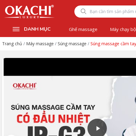
DANH MỤC
Ghế massage
Máy chạy b
Trang chủ
/
Máy massage
/
Súng massage
/
Súng massage cầm tay