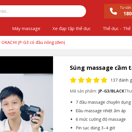
Tư vấn
180
ộ
Máy massage
Xe đạp tập thể dục
Thể dục - Thể
 OKACHI JP-G3 có đầu nóng (đen)
Súng massage cầm ta
137 đánh g
Mã sản phẩm:
JP-G3/BLACK
Thư
7 đầu massage chuyên dụng
Đầu massage nhiệt ấm áp
6 mức cường độ massage
Pin sạc dùng 3–4 giờ