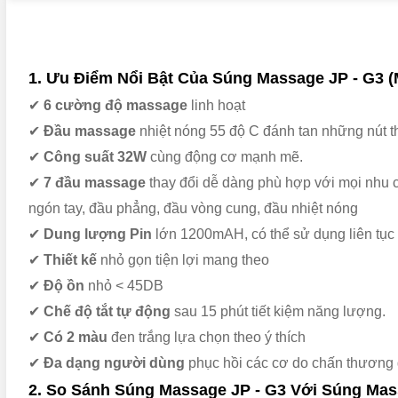
1. Ưu Điểm Nổi Bật Của Súng Massage JP - G3 (
✔
6 cường độ massage
linh hoạt
✔
Đầu massage
nhiệt nóng 55 độ C đánh tan những nút thắ
✔
Công suất 32W
cùng động cơ mạnh mẽ.
✔
7 đầu massage
thay đổi dễ dàng phù hợp với mọi nhu 
ngón tay, đầu phẳng, đầu vòng cung, đầu nhiệt nóng
✔
Dung lượng Pin
lớn 1200mAH, có thể sử dụng liên tục 
✔
Thiết kế
nhỏ gọn tiện lợi mang theo
✔
Độ ồn
nhỏ < 45DB
✔
Chế độ tắt tự động
sau 15 phút tiết kiệm năng lượng.
✔
Có 2 màu
đen trắng lựa chọn theo ý thích
✔
Đa dạng người dùng
phục hồi các cơ do chấn thương 
2. So Sánh Súng Massage JP - G3 Với Súng Mas