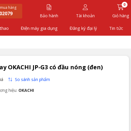
0
 mua hàng
02079
Bảo hành
Tài khoản
Giỏ hàng
 thao
Điện máy gia dụng
Đăng ký đại lý
Tin tức
y OKACHI JP-G3 có đầu nóng (đen)
So sánh sản phẩm
iá
ơng hiệu:
OKACHI