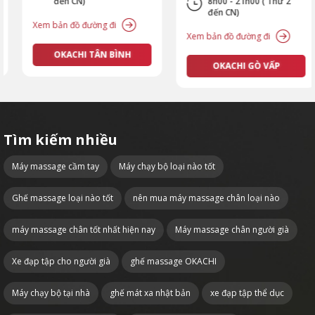
đến CN)
8h00 - 21h00 ( Thứ 2
đến CN)
Xem bản đồ đường đi
Xem bản đồ đường đi
OKACHI TÂN BÌNH
OKACHI GÒ VẤP
Tìm kiếm nhiều
Máy massage cầm tay
Máy chạy bộ loại nào tốt
Ghế massage loại nào tốt
nên mua máy massage chân loại nào
máy massage chân tốt nhất hiện nay
Máy massage chân người già
Xe đạp tập cho người già
ghế massage OKACHI
Máy chạy bộ tại nhà
ghế mát xa nhật bản
xe đạp tập thể dục