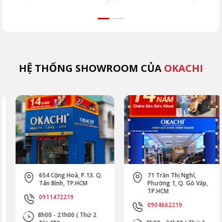
HỆ THỐNG SHOWROOM CỦA
OKACHI
654 Cộng Hoà, P.13. Q.
71 Trần Thị Nghỉ,
Tân Bình, TP.HCM
Phường 1, Q. Gò Vấp,
TP.HCM
0911472219
0904662219
8h00 - 21h00 ( Thứ 2