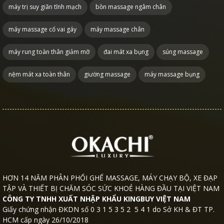
máy trị suy giãn tĩnh mạch
bồn massage ngâm chân
máy massage cổ vai gáy
máy massage chân
máy rung toàn thân giảm mỡ
đai mát xa bụng
súng massage
nệm mát xa toàn thân
giường massage
máy massage bụng
HƠN 14 NĂM PHÂN PHỐI GHẾ MASSAGE, MÁY CHẠY BỘ, XE ĐẠP
TẬP VÀ THIẾT BỊ CHĂM SÓC SỨC KHOẺ HÀNG ĐẦU TẠI VIỆT NAM
CÔNG TY TNHH XUẤT NHẬP KHẨU KINGBUY VIỆT NAM
Giấy chứng nhận ĐKDN số 0 3 1 5 3 5 2 5 4 1 do Sở KH & ĐT TP.
HCM cấp ngày 26/10/2018