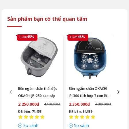
OKACHI.
an toàn.
(MK
Sản phẩm bạn có thể quan tâm
45%
48%
Giảm
Giảm
Giảm
Bồn ngâm chân thải độc
Bồn ngâm chân OKACHI
Bồn n
OKACHI JP-250 cao cấp
JP-300 tích hợp 7 con lăn
FUKI 
(cao cấp)
con l
2.250.000đ
2.350.000đ
1.00
4.100.000đ
4.500.000đ
Đã bán: 71,458
Đã bán: 84,889
Đã bá
So sánh
So sánh
So