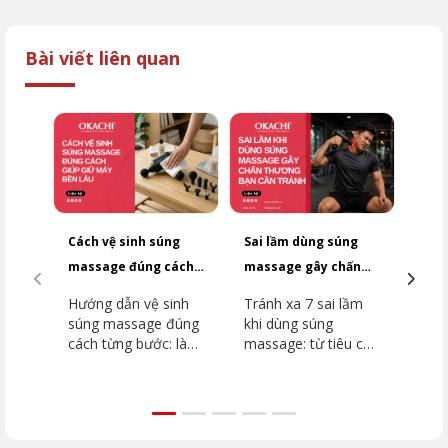
Bài viết liên quan
Cách vệ sinh súng
Sai lầm dùng súng
Top
massage đúng cách
massage gây chấn
dưới
giúp giữ máy bền lâu
thương bạn cần
2026
Hướng dẫn vệ sinh
Tránh xa 7 sai lầm
Top
tránh
súng massage đúng
khi dùng súng
dưới
cách từng bước: làm
massage: từ tiêu cơ
2026
sạch thân máy, đầu
vân đến đột quỵ.
dòn
massage, khu vực
Hướng dẫn chi tiết
như
lắp đầu. Tránh ngay
vùng cấm, kỹ thuật
JP-
5 sai lầm khiến máy
đúng từ chuyên gia
như
hỏng nhanh cùng
OKACHI để phục hồi
Extr