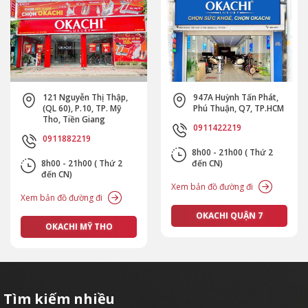
121 Nguyễn Thị Thập,
947A Huỳnh Tấn Phát,
(QL 60), P.10, TP. Mỹ
Phú Thuận, Q7, TP.HCM
Tho, Tiền Giang
0911422219
0911882219
8h00 - 21h00 ( Thứ 2
8h00 - 21h00 ( Thứ 2
đến CN)
đến CN)
Xem bản đồ đường đi
Xem bản đồ đường đi
OKACHI QUẬN 7
OKACHI MỸ THO
Tìm kiếm nhiều