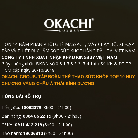
HƠN 14 NĂM PHÂN PHỐI GHẾ MASSAGE, MÁY CHẠY BỘ, XE ĐẠP
TẬP VÀ THIẾT BỊ CHĂM SÓC SỨC KHOẺ HÀNG ĐẦU TẠI VIỆT NAM
CÔNG TY TNHH XUẤT NHẬP KHẨU KINGBUY VIỆT NAM
Giấy chứng nhận ĐKDN số 0 3 1 5 3 5 2 5 4 1 do Sở KH & ĐT TP.
HCM cấp ngày 26/10/2018
OKACHI GROUP- TẬP ĐOÀN THỂ THAO SỨC KHỎE TOP 10 HUY
CHƯƠNG VÀNG CHÂU Á THÁI BÌNH DƯƠNG
TỔNG ĐÀI HỖ TRỢ
Tổng đài:
18002079
(8h00 - 21h00)
Bán hàng:
0904 66 22 19
(8h00 - 21h00)
CSKH:
0911 412 219
(8h00 - 21h00)
Bảo hành:
19006810
(8h00 - 21h00)