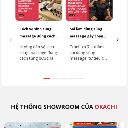
Cách vệ sinh súng
Sai lầm dùng súng
Top
massage đúng cách
massage gây chấn
dưới
giúp giữ máy bền lâu
thương bạn cần
2026
Hướng dẫn vệ sinh
Tránh xa 7 sai lầm
Top
tránh
súng massage đúng
khi dùng súng
dưới
cách từng bước: làm
massage: từ tiêu cơ
2026
sạch thân máy, đầu
vân đến đột quỵ.
dòn
massage, khu vực
Hướng dẫn chi tiết
như
lắp đầu. Tránh ngay
vùng cấm, kỹ thuật
JP-
5 sai lầm khiến máy
đúng từ chuyên gia
như
hỏng nhanh cùng
OKACHI để phục hồi
Extr
OKACHI.
an toàn.
(MK
HỆ THỐNG SHOWROOM CỦA
OKACHI