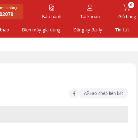
0
 mua hàng
02079
Bảo hành
Tài khoản
Giỏ hàng
 thao
Điện máy gia dụng
Đăng ký đại lý
Tin tức
Sao chép liên kết