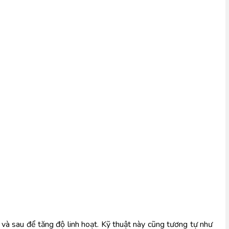
Dùng tay xoa bóp nhẹ nhàng từng ngón chân. Sau đó, dùng một tay giữ bàn chân, tay kia kéo nhẹ các ngón chân về phía trước và sau để tăng độ linh hoạt. Kỹ thuật này cũng tương tự như 