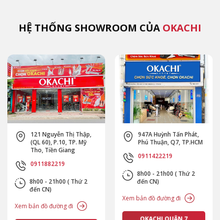
HỆ THỐNG SHOWROOM CỦA
OKACHI
121 Nguyễn Thị Thập,
947A Huỳnh Tấn Phát,
(QL 60), P.10, TP. Mỹ
Phú Thuận, Q7, TP.HCM
Tho, Tiền Giang
0911422219
0911882219
8h00 - 21h00 ( Thứ 2
8h00 - 21h00 ( Thứ 2
đến CN)
đến CN)
Xem bản đồ đường đi
Xem bản đồ đường đi
OKACHI QUẬN 7