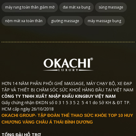
máy rung toàn thân giảm mỡ
đai mát xa bụng
súng massage
nệm mát xa toàn thân
giường massage
máy massage bụng
HƠN 14 NĂM PHÂN PHỐI GHẾ MASSAGE, MÁY CHẠY BỘ, XE ĐẠP
TẬP VÀ THIẾT BỊ CHĂM SÓC SỨC KHOẺ HÀNG ĐẦU TẠI VIỆT NAM
CÔNG TY TNHH XUẤT NHẬP KHẨU KINGBUY VIỆT NAM
Giấy chứng nhận ĐKDN số 0 3 1 5 3 5 2 5 4 1 do Sở KH & ĐT TP.
HCM cấp ngày 26/10/2018
OKACHI GROUP- TẬP ĐOÀN THỂ THAO SỨC KHỎE TOP 10 HUY
CHƯƠNG VÀNG CHÂU Á THÁI BÌNH DƯƠNG
TỔNG ĐÀI HỖ TRỢ