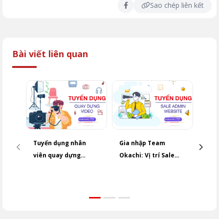
Sao chép liên kết
Bài viết liên quan
Tuyển dụng nhân
Gia nhập Team
CHU
viên quay dựng
Okachi: Vị trí Sale
MAR
VIDEO MARKETING
Admin Website – Thu
nhập ổn định