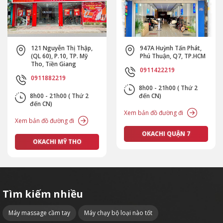
121 Nguyễn Thị Thập,
947A Huỳnh Tấn Phát,
(QL 60), P.10, TP. Mỹ
Phú Thuận, Q7, TP.HCM
Tho, Tiền Giang
0911422219
0911882219
8h00 - 21h00 ( Thứ 2
8h00 - 21h00 ( Thứ 2
đến CN)
đến CN)
Xem bản đồ đường đi
Xem bản đồ đường đi
OKACHI QUẬN 7
OKACHI MỸ THO
Tìm kiếm nhiều
Máy massage cầm tay
Máy chạy bộ loại nào tốt