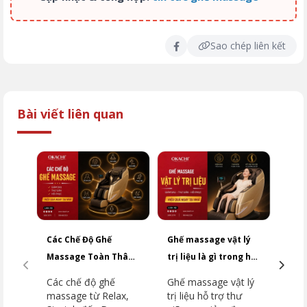
Sao chép liên kết
Bài viết liên quan
Các Chế Độ Ghế
Ghế massage vật lý
So 
Massage Toàn Thân
trị liệu là gì trong hỗ
và 
Phổ Biến Năm 2026
trợ cơ xương khớp
nên 
Các chế độ ghế
Ghế massage vật lý
So 
massage từ Relax,
trị liệu hỗ trợ thư
mas