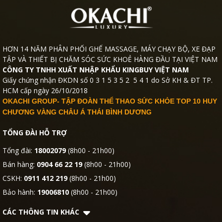
HƠN 14 NĂM PHÂN PHỐI GHẾ MASSAGE, MÁY CHẠY BỘ, XE ĐẠP
TẬP VÀ THIẾT BỊ CHĂM SÓC SỨC KHOẺ HÀNG ĐẦU TẠI VIỆT NAM
CÔNG TY TNHH XUẤT NHẬP KHẨU KINGBUY VIỆT NAM
Giấy chứng nhận ĐKDN số 0 3 1 5 3 5 2 5 4 1 do Sở KH & ĐT TP.
HCM cấp ngày 26/10/2018
OKACHI GROUP- TẬP ĐOÀN THỂ THAO SỨC KHỎE TOP 10 HUY
CHƯƠNG VÀNG CHÂU Á THÁI BÌNH DƯƠNG
TỔNG ĐÀI HỖ TRỢ
Tổng đài:
18002079
(8h00 - 21h00)
Bán hàng:
0904 66 22 19
(8h00 - 21h00)
CSKH:
0911 412 219
(8h00 - 21h00)
Bảo hành:
19006810
(8h00 - 21h00)
CÁC THÔNG TIN KHÁC