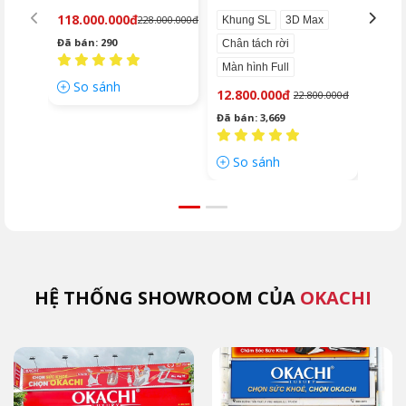
JP-8899 Cao Cấp (màu
01 (c
118.000.000đ
39.0
228.000.000đ
Khung SL
3D Max
đen)
Đã bán: 290
Đã bá
Chân tách rời
Màn hình Full
So sánh
So
12.800.000đ
22.800.000đ
Đã bán: 3,669
So sánh
HỆ THỐNG SHOWROOM CỦA
OKACHI