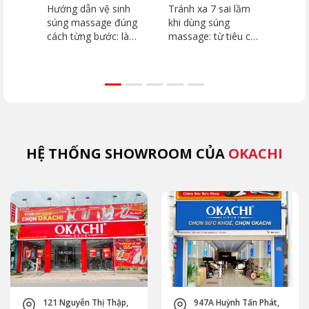
giúp giữ máy bền lâu
thương bạn cần
2026
Hướng dẫn vệ sinh
Tránh xa 7 sai lầm
Top
tránh
súng massage đúng
khi dùng súng
dưới
cách từng bước: làm
massage: từ tiêu cơ
2026
sạch thân máy, đầu
vân đến đột quỵ.
dòn
massage, khu vực
Hướng dẫn chi tiết
như
lắp đầu. Tránh ngay
vùng cấm, kỹ thuật
JP-
5 sai lầm khiến máy
đúng từ chuyên gia
như
hỏng nhanh cùng
OKACHI để phục hồi
Extr
OKACHI.
an toàn.
(MK
HỆ THỐNG SHOWROOM CỦA
OKACHI
121 Nguyễn Thị Thập,
947A Huỳnh Tấn Phát,