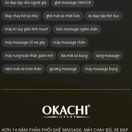
Xe đạp tập cho người già
ghế massage OKACHI
Máy chạy bộ tại nhà
ghế mát xa nhật bản
xe đạp tập thể dục
máy trị suy giãn tĩnh mạch
bồn massage ngâm chân
máy massage cổ vai gáy
máy massage chân
máy rung toàn thân giảm mỡ
đai mát xa bụng
súng massage
nệm mát xa toàn thân
giường massage
máy massage bụng
HƠN 14 NĂM PHÂN PHỐI GHẾ MASSAGE, MÁY CHẠY BỘ, XE ĐẠP