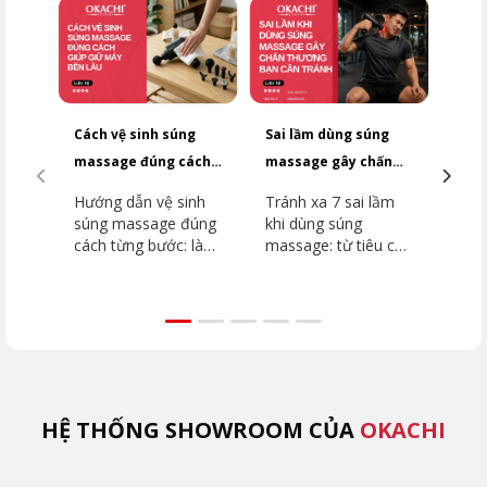
Cách vệ sinh súng
Sai lầm dùng súng
Top
massage đúng cách
massage gây chấn
dưới
giúp giữ máy bền lâu
thương bạn cần
2026
Hướng dẫn vệ sinh
Tránh xa 7 sai lầm
Top
tránh
súng massage đúng
khi dùng súng
dưới
cách từng bước: làm
massage: từ tiêu cơ
2026
sạch thân máy, đầu
vân đến đột quỵ.
dòn
massage, khu vực
Hướng dẫn chi tiết
như
lắp đầu. Tránh ngay
vùng cấm, kỹ thuật
JP-
5 sai lầm khiến máy
đúng từ chuyên gia
như
hỏng nhanh cùng
OKACHI để phục hồi
Extr
OKACHI.
an toàn.
(MK
HỆ THỐNG SHOWROOM CỦA
OKACHI