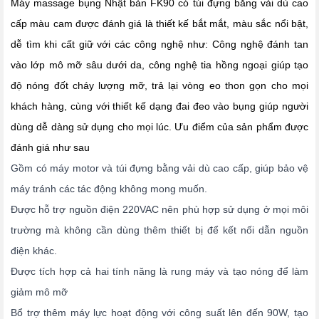
Máy massage bụng Nhật bản FK90 có túi đựng bằng vải dù cao
cấp màu cam được đánh giá là thiết kế bắt mắt, màu sắc nổi bật,
dễ tìm khi cất giữ với các công nghệ như: Công nghệ đánh tan
vào lớp mô mỡ sâu dưới da, công nghệ tia hồng ngoại giúp tạo
độ nóng đốt cháy lượng mỡ, trả lại vòng eo thon gọn cho mọi
khách hàng, cùng với thiết kế dạng đai đeo vào bụng giúp người
dùng dễ dàng sử dụng cho mọi lúc. Ưu điểm của sản phẩm được
đánh giá như sau
Gồm có máy motor và túi đựng bằng vải dù cao cấp, giúp bảo vệ
máy tránh các tác động không mong muốn.
Được hỗ trợ nguồn điện 220VAC nên phù hợp sử dụng ở mọi môi
trường mà không cần dùng thêm thiết bị để kết nối dẫn nguồn
điện khác.
Được tích hợp cả hai tính năng là rung máy và tạo nóng để làm
giảm mô mỡ
Bổ trợ thêm máy lực hoạt động với công suất lên đến 90W, tạo