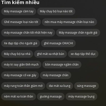
Tìm kiếm nhiều
Máy massage cầm tay
Máy chạy bộ loại nào tốt
Ghế massage loại nào tốt
nên mua máy massage chân loại nào
máy massage chân tốt nhất hiện nay
Máy massage chân người già
Xe đạp tập cho người già
ghế massage OKACHI
Máy chạy bộ tại nhà
ghế mát xa nhật bản
xe đạp tập thể dục
máy trị suy giãn tĩnh mạch
bồn massage ngâm chân
máy massage cổ vai gáy
máy massage chân
máy rung toàn thân giảm mỡ
đai mát xa bụng
súng massage
nệm mát xa toàn thân
giường massage
máy massage bụng