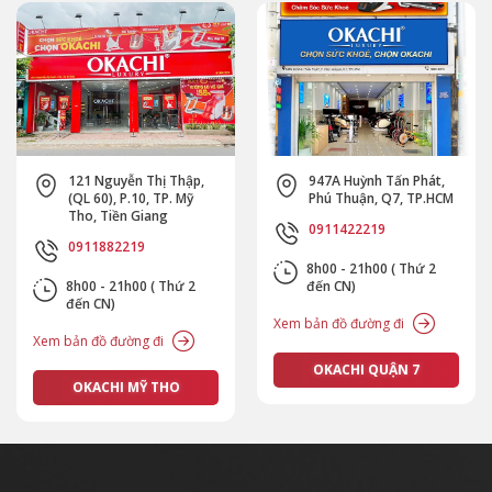
121 Nguyễn Thị Thập,
947A Huỳnh Tấn Phát,
(QL 60), P.10, TP. Mỹ
Phú Thuận, Q7, TP.HCM
Tho, Tiền Giang
0911422219
0911882219
8h00 - 21h00 ( Thứ 2
8h00 - 21h00 ( Thứ 2
đến CN)
đến CN)
Xem bản đồ đường đi
Xem bản đồ đường đi
OKACHI QUẬN 7
OKACHI MỸ THO