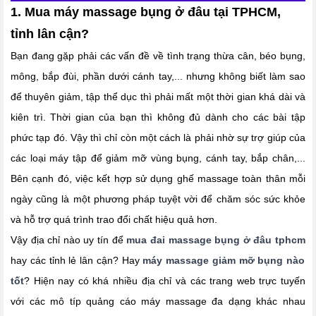
1. Mua máy massage bụng ở đâu tại TPHCM,
tỉnh lân cận?
Bạn đang gặp phải các vấn đề về tình trạng thừa cân, béo bụng,
mông, bắp đùi, phần dưới cánh tay,... nhưng không biết làm sao
để thuyên giảm, tập thể dục thì phải mất một thời gian khá dài và
kiên trì. Thời gian của bạn thì không đủ dành cho các bài tập
phức tạp đó. Vậy thì chỉ còn một cách là phải nhờ sự trợ giúp của
các loại máy tập để giảm mỡ vùng bụng, cánh tay, bắp chân,...
Bên cạnh đó, việc kết hợp sử dụng
ghế massage
toàn thân mỗi
ngày cũng là một phương pháp tuyệt vời để chăm sóc sức khỏe
và hỗ trợ quá trình trao đổi chất hiệu quả hơn.
Vậy địa chỉ nào uy tín để
mua đai massage bụng ở đâu tphcm
hay các tỉnh lẻ lân cận? Hay
máy massage giảm mỡ bụng nào
tốt
? Hiện nay có khá nhiều địa chỉ và các trang web trực tuyến
với các mô típ quảng cáo máy massage đa dạng khác nhau