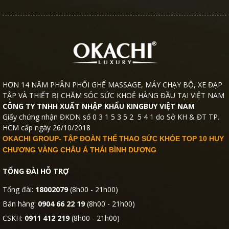
HƠN 14 NĂM PHÂN PHỐI GHẾ MASSAGE, MÁY CHẠY BỘ, XE ĐẠP
TẬP VÀ THIẾT BỊ CHĂM SÓC SỨC KHOẺ HÀNG ĐẦU TẠI VIỆT NAM
CÔNG TY TNHH XUẤT NHẬP KHẨU KINGBUY VIỆT NAM
Giấy chứng nhận ĐKDN số 0 3 1 5 3 5 2 5 4 1 do Sở KH & ĐT TP.
HCM cấp ngày 26/10/2018
OKACHI GROUP- TẬP ĐOÀN THỂ THAO SỨC KHỎE TOP 10 HUY
CHƯƠNG VÀNG CHÂU Á THÁI BÌNH DƯƠNG
TỔNG ĐÀI HỖ TRỢ
Tổng đài:
18002079
(8h00 - 21h00)
Bán hàng:
0904 66 22 19
(8h00 - 21h00)
CSKH:
0911 412 219
(8h00 - 21h00)