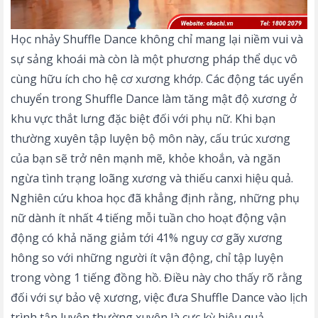
Học nhảy Shuffle Dance không chỉ mang lại niềm vui và
sự sảng khoái mà còn là một phương pháp thể dục vô
cùng hữu ích cho hệ cơ xương khớp. Các động tác uyển
chuyển trong Shuffle Dance làm tăng mật độ xương ở
khu vực thắt lưng đặc biệt đối với phụ nữ. Khi bạn
thường xuyên tập luyện bộ môn này, cấu trúc xương
của bạn sẽ trở nên mạnh mẽ, khỏe khoắn, và ngăn
ngừa tình trạng loãng xương và thiếu canxi hiệu quả.
Nghiên cứu khoa học đã khẳng định rằng, những phụ
nữ dành ít nhất 4 tiếng mỗi tuần cho hoạt động vận
động có khả năng giảm tới 41% nguy cơ gãy xương
hông so với những người ít vận động, chỉ tập luyện
trong vòng 1 tiếng đồng hồ. Điều này cho thấy rõ rằng
đối với sự bảo vệ xương, việc đưa Shuffle Dance vào lịch
trình tập luyện thường xuyên là cực kỳ hiệu quả.