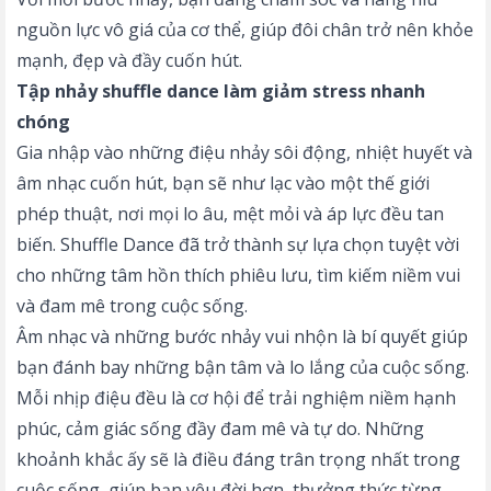
nguồn lực vô giá của cơ thể, giúp đôi chân trở nên khỏe
mạnh, đẹp và đầy cuốn hút.
Tập nhảy shuffle dance làm giảm stress nhanh
chóng
Gia nhập vào những điệu nhảy sôi động, nhiệt huyết và
âm nhạc cuốn hút, bạn sẽ như lạc vào một thế giới
phép thuật, nơi mọi lo âu, mệt mỏi và áp lực đều tan
biến. Shuffle Dance đã trở thành sự lựa chọn tuyệt vời
cho những tâm hồn thích phiêu lưu, tìm kiếm niềm vui
và đam mê trong cuộc sống.
Âm nhạc và những bước nhảy vui nhộn là bí quyết giúp
bạn đánh bay những bận tâm và lo lắng của cuộc sống.
Mỗi nhịp điệu đều là cơ hội để trải nghiệm niềm hạnh
phúc, cảm giác sống đầy đam mê và tự do. Những
khoảnh khắc ấy sẽ là điều đáng trân trọng nhất trong
cuộc sống, giúp bạn yêu đời hơn, thưởng thức từng