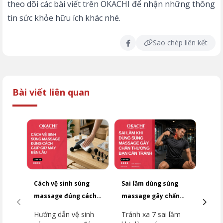
theo dõi các bài viết trên OKACHI để nhận những thông
tin sức khỏe hữu ích khác nhé.
Sao chép liên kết
Bài viết liên quan
Cách vệ sinh súng
Sai lầm dùng súng
Top
massage đúng cách
massage gây chấn
dưới
giúp giữ máy bền lâu
thương bạn cần
2026
Hướng dẫn vệ sinh
Tránh xa 7 sai lầm
Top
tránh