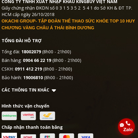
CÔNG TY TNHH XUẤT NHẬP KHẨU KINGBUY VIỆT NAM
Giấy chứng nhận ĐKDN số 0 3 1 5 3 5 2 5 4 1 do Sở KH & ĐT TP.
HCM cấp ngày 26/10/2018
OKACHI GROUP- TẬP ĐOÀN THỂ THAO SỨC KHỎE TOP 10 HUY
CHƯƠNG VÀNG CHÂU Á THÁI BÌNH DƯƠNG
TỔNG ĐÀI HỖ TRỢ
Tổng đài:
18002079
(8h00 - 21h00)
Bán hàng:
0904 66 22 19
(8h00 - 21h00)
CSKH:
0911 412 219
(8h00 - 21h00)
Bảo hành:
19006810
(8h00 - 21h00)
CÁC THÔNG TIN KHÁC
Hình thức vận chuyển
Chấp nhận thanh toán bằng