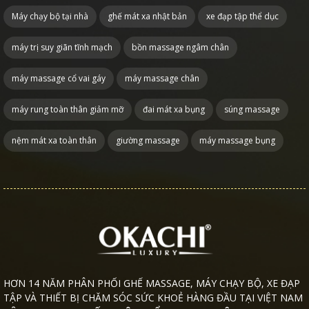
Máy chạy bộ tại nhà
ghế mát xa nhật bản
xe đạp tập thể dục
máy trị suy giãn tĩnh mạch
bồn massage ngâm chân
máy massage cổ vai gáy
máy massage chân
máy rung toàn thân giảm mỡ
đai mát xa bụng
súng massage
nệm mát xa toàn thân
giường massage
máy massage bụng
HƠN 14 NĂM PHÂN PHỐI GHẾ MASSAGE, MÁY CHẠY BỘ, XE ĐẠP
TẬP VÀ THIẾT BỊ CHĂM SÓC SỨC KHOẺ HÀNG ĐẦU TẠI VIỆT NAM