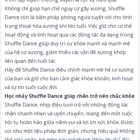
Không chỉ giúp hạn chế nguy cơ gãy xương, Shuffle
Dance còn là biện pháp phòng ngừa tuyệt vời cho tình
trạng thoái hóa xương khi lớn tuổi. Việc giữ cho cơ thể
hoạt động và linh hoạt qua các động tác đa dạng trong
Shuffle Dance giúp duy trì sự khỏe mạnh và mạnh mẽ
của hệ cơ xương, giảm thiểu các vấn đề xương khớp
liên quan đến tuổi tác.
Hãy để Shuffle Dance điều chỉnh mạnh mẽ hệ cơ xương
của bạn và giữ cho bạn cảm giác khỏe khoắn, linh hoạt
và tự tin suốt cuộc đời.
Học nhảy Shuffle Dance giúp chân trở nên chắc khỏe
Shuffle Dance, nhịp điệu tươi trẻ với những động tác
chân nhanh nhẹn và uyển chuyển, mang đến một cuộc
hội tụ hoàn hảo giữa niềm vui và lợi ích sức khỏe. Được
coi như một liệu pháp đơn giản, nhưng hiệu quả không
thể phủ nhận, bộ môn này trở thành "thầy thuốc" đắc