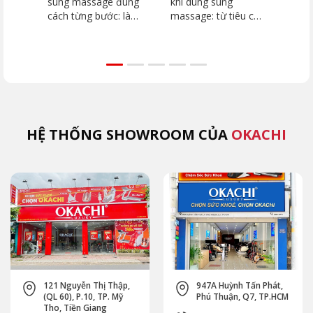
súng massage đúng
khi dùng súng
dưới
cách từng bước: làm
massage: từ tiêu cơ
2026
sạch thân máy, đầu
vân đến đột quỵ.
dòn
massage, khu vực
Hướng dẫn chi tiết
như
lắp đầu. Tránh ngay
vùng cấm, kỹ thuật
JP-
5 sai lầm khiến máy
đúng từ chuyên gia
như
hỏng nhanh cùng
OKACHI để phục hồi
Extr
OKACHI.
an toàn.
(MK
HỆ THỐNG SHOWROOM CỦA
OKACHI
121 Nguyễn Thị Thập,
947A Huỳnh Tấn Phát,
(QL 60), P.10, TP. Mỹ
Phú Thuận, Q7, TP.HCM
Tho, Tiền Giang