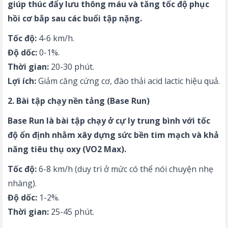
giúp thúc đẩy lưu thông máu và tăng tốc độ phục
hồi cơ bắp sau các buổi tập nặng.
Tốc độ:
4-6 km/h.
Độ dốc:
0-1%.
Thời gian:
20-30 phút.
Lợi ích:
Giảm căng cứng cơ, đào thải acid lactic hiệu quả.
2. Bài tập chạy nền tảng (Base Run)
Base Run là bài tập chạy ở cự ly trung bình với tốc
độ ổn định nhằm xây dựng sức bền tim mạch và khả
năng tiêu thụ oxy (VO2 Max).
Tốc độ:
6-8 km/h (duy trì ở mức có thể nói chuyện nhẹ
nhàng).
Độ dốc:
1-2%.
Thời gian:
25-45 phút.