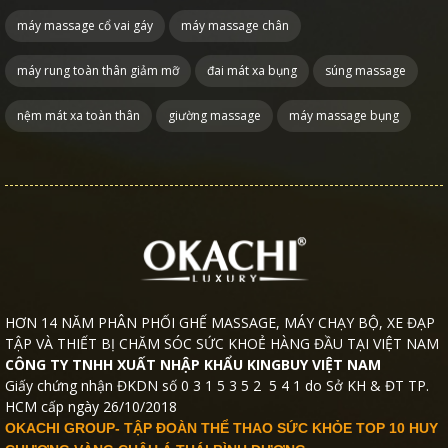
máy massage cổ vai gáy
máy massage chân
máy rung toàn thân giảm mỡ
đai mát xa bụng
súng massage
nệm mát xa toàn thân
giường massage
máy massage bụng
HƠN 14 NĂM PHÂN PHỐI GHẾ MASSAGE, MÁY CHẠY BỘ, XE ĐẠP
TẬP VÀ THIẾT BỊ CHĂM SÓC SỨC KHOẺ HÀNG ĐẦU TẠI VIỆT NAM
CÔNG TY TNHH XUẤT NHẬP KHẨU KINGBUY VIỆT NAM
Giấy chứng nhận ĐKDN số 0 3 1 5 3 5 2 5 4 1 do Sở KH & ĐT TP.
HCM cấp ngày 26/10/2018
OKACHI GROUP- TẬP ĐOÀN THỂ THAO SỨC KHỎE TOP 10 HUY