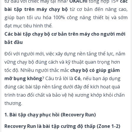
từ đâu với chiếc máy tại nhà?
OKACHI
tổng hợp 15+
các
bài tập trên máy chạy bộ
từ cơ bản đến nâng cao,
giúp bạn tối ưu hóa 100% công năng thiết bị và sớm
đạt mục tiêu hình thể.
Các bài tập chạy bộ cơ bản trên máy cho người mới
bắt đầu
Đối với người mới, việc xây dựng nền tảng thể lực, nắm
vững
chạy bộ đúng cách
và kỹ thuật quan trọng hơn
tốc độ. Nhiều người thắc mắc
chạy bộ có giúp giảm
mỡ bụng không
? Câu trả lời là
Có
, nếu bạn áp dụng
đúng các bài tập nền tảng dưới đây để kích hoạt quá
trình trao đổi chất và bảo vệ hệ xương khớp khỏi chấn
thương.
1. Bài tập chạy phục hồi (Recovery Run)
Recovery Run là bài tập cường độ thấp (Zone 1-2)