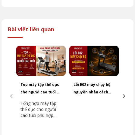
Bài viết liên quan
Top máy tập thể dục
Lỗi E02 máy chạy bộ
Cảm 
cho người cao tuổi an
nguyên nhân cách
chạy
toàn
khắc phục NHANH
hoạt
Tổng hợp máy tập
Tìm 
CHÓNG
kiểm
thể dục cho người
độn
cao tuổi phù hợp
tốc 
từng nhu cầu. Tham
nguy
khảo máy chạy bộ,
hướn
xe đạp tập và kinh
thay