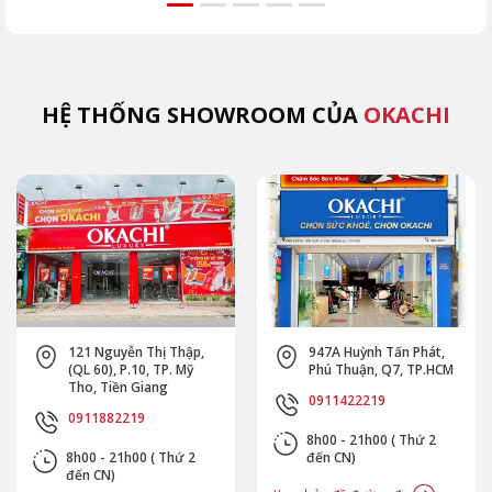
nghiệm chọn mua an
các 
toàn từ OKACHI.
gặp.
HỆ THỐNG SHOWROOM CỦA
OKACHI
121 Nguyễn Thị Thập,
947A Huỳnh Tấn Phát,
(QL 60), P.10, TP. Mỹ
Phú Thuận, Q7, TP.HCM
Tho, Tiền Giang
0911422219
0911882219
8h00 - 21h00 ( Thứ 2
8h00 - 21h00 ( Thứ 2
đến CN)
đến CN)