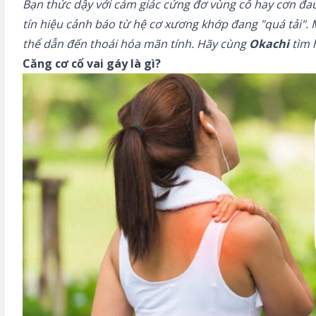
Bạn thức dậy với cảm giác cứng đơ vùng cổ hay cơn đau
tín hiệu cảnh báo từ hệ cơ xương khớp đang "quá tải". 
thể dẫn đến thoái hóa mãn tính. Hãy cùng
Okachi
tìm 
Căng cơ cổ vai gáy là gì?