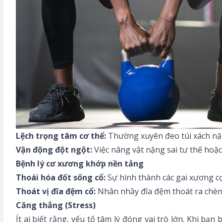
Lệch trọng tâm cơ thể:
Thường xuyên đeo túi xách nặn
Vận động đột ngột:
Việc nâng vật nặng sai tư thế hoặc
Bệnh lý cơ xương khớp nền tảng
Thoái hóa đốt sống cổ:
Sự hình thành các gai xương c
Thoát vị đĩa đệm cổ:
Nhân nhầy đĩa đệm thoát ra chèn é
Căng thẳng (Stress)
Ít ai biết rằng, yếu tố tâm lý đóng vai trò lớn. Khi bạn