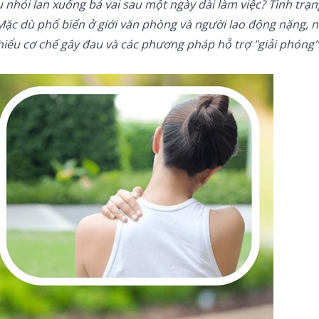
 nhói lan xuống bả vai sau một ngày dài làm việc? Tình trạ
Mặc dù phổ biến ở giới văn phòng và người lao động nặng, n
hiểu cơ chế gây đau và các phương pháp hỗ trợ "giải phóng" 