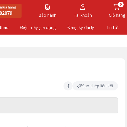
0
 mua hàng
02079
Bảo hành
Tài khoản
Giỏ hàng
 thao
Điện máy gia dụng
Đăng ký đại lý
Tin tức
Sao chép liên kết