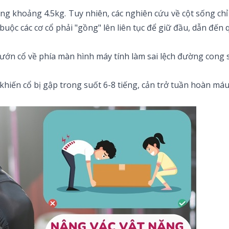
 khoảng 4.5kg. Tuy nhiên, các nghiên cứu về cột sống chỉ r
 buộc các cơ cổ phải "gồng" lên liên tục để giữ đầu, dẫn đến 
ớn cổ về phía màn hình máy tính làm sai lệch đường cong sin
hiến cổ bị gập trong suốt 6-8 tiếng, cản trở tuần hoàn má