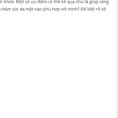
sức khỏe. Một số ưu điểm có thể kể qua như là giúp căng
chăm sóc da mặt nào phù hợp với mình? Để biết rõ về