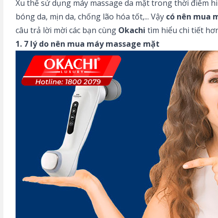
Xu thế sử dụng máy massage da mặt trong thời điểm hiện 
bóng da, mịn da, chống lão hóa tốt,... Vậy
có nên mua 
câu trả lời mời các bạn cùng
Okachi
tìm hiểu chi tiết hơ
1. 7 lý do nên mua máy massage mặt