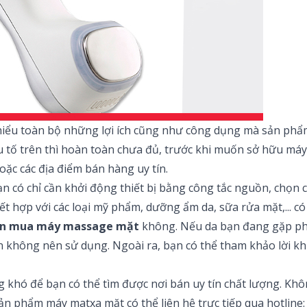
 hiểu toàn bộ những lợi ích cũng như công dụng mà sản ph
u tố trên thì hoàn toàn chưa đủ, trước khi muốn sở hữu má
ặc các địa điểm bán hàng uy tín.
n có chỉ cần khởi động thiết bị bằng công tắc nguồn, chọn 
ết hợp với các loại mỹ phẩm, dưỡng ẩm da, sữa rửa mặt,... có
ên mua máy massage mặt
không. Nếu da bạn đang gặp phả
n không nên sử dụng. Ngoài ra, bạn có thể tham khảo lời khuy
hông khó để bạn có thể tìm được nơi bán uy tín chất lượng. 
 phẩm máy matxa mặt có thể liên hệ trực tiếp qua hotline: 