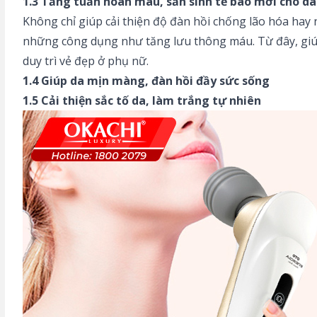
1.3 Tăng tuần hoàn máu, sản sinh tế bào mới cho da
Không chỉ giúp cải thiện độ đàn hồi chống lão hóa ha
những công dụng như tăng lưu thông máu. Từ đây, giúp 
duy trì vẻ đẹp ở phụ nữ.
1.4 Giúp da mịn màng, đàn hồi đầy sức sống
1.5 Cải thiện sắc tố da, làm trắng tự nhiên