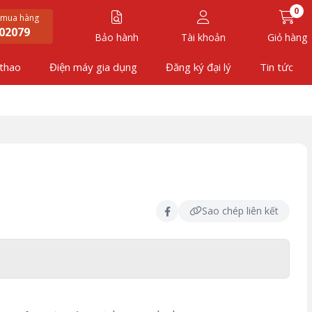
0
 mua hàng
02079
Bảo hành
Tài khoản
Giỏ hàng
 thao
Điện máy gia dụng
Đăng ký đại lý
Tin tức
Sao chép liên kết