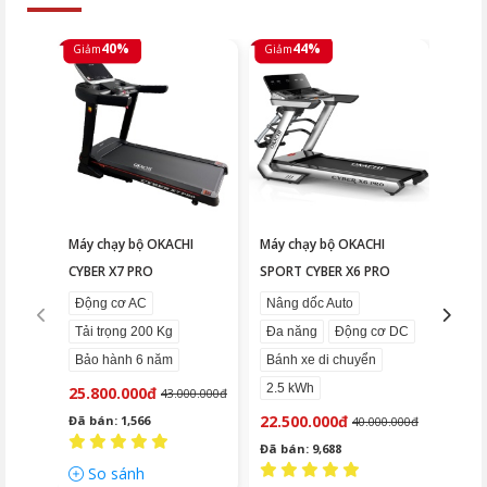
40%
44%
Giảm
Giảm
Giảm
Máy chạy bộ OKACHI
Máy chạy bộ OKACHI
Máy c
CYBER X7 PRO
SPORT CYBER X6 PRO
LUXU
Động cơ AC
Nâng dốc Auto
Nâng
Tải trọng 200 Kg
Đa năng
Động cơ DC
Động
Bảo hành 6 năm
Bánh xe di chuyển
Thảm
2.5 kWh
25.800.000đ
19.9
43.000.000đ
22.500.000đ
Đã bán: 1,566
Đã bá
40.000.000đ
Đã bán: 9,688
So sánh
So