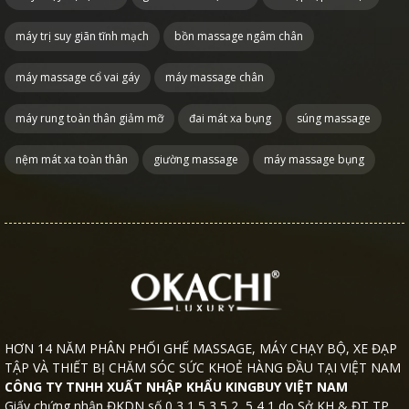
máy trị suy giãn tĩnh mạch
bồn massage ngâm chân
máy massage cổ vai gáy
máy massage chân
máy rung toàn thân giảm mỡ
đai mát xa bụng
súng massage
nệm mát xa toàn thân
giường massage
máy massage bụng
HƠN 14 NĂM PHÂN PHỐI GHẾ MASSAGE, MÁY CHẠY BỘ, XE ĐẠP
TẬP VÀ THIẾT BỊ CHĂM SÓC SỨC KHOẺ HÀNG ĐẦU TẠI VIỆT NAM
CÔNG TY TNHH XUẤT NHẬP KHẨU KINGBUY VIỆT NAM
Giấy chứng nhận ĐKDN số 0 3 1 5 3 5 2 5 4 1 do Sở KH & ĐT TP.