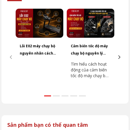
Lỗi E02 máy chạy bộ
Cảm biến tốc độ máy
Cách
nguyên nhân cách
chạy bộ nguyên lý
đo n
khắc phục NHANH
hoạt động và cách
chạy
Tìm hiểu cách hoạt
Đo n
CHÓNG
kiểm tra
an t
động của cảm biến
máy
tốc độ máy chạy bộ,
cách
nguyên nhân gây lỗi,
giây
hướng dẫn kiểm tra,
tay 
thay thế và giải đáp
tim 
các câu hỏi thường
tuổi
gặp.
chỉ 
Sản phẩm bạn có thể quan tâm