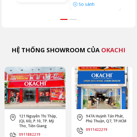
So sánh
HỆ THỐNG SHOWROOM CỦA
OKACHI
121 Nguyễn Thị Thập,
947A Huỳnh Tấn Phát,
(QL 60), P.10, TP. Mỹ
Phú Thuận, Q7, TP.HCM
Tho, Tiền Giang
0911422219
0911882219