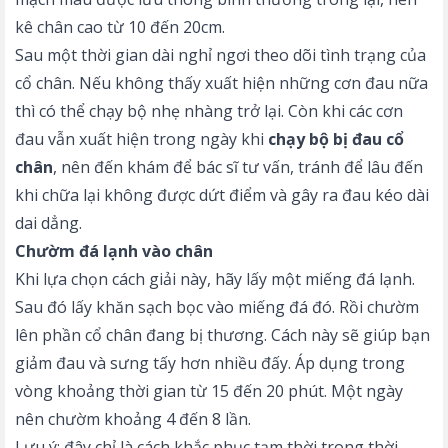
kê chân cao từ 10 đến 20cm.
Sau một thời gian dài nghỉ ngơi theo dõi tình trạng của
cổ chân. Nếu không thấy xuất hiện những cơn đau nữa
thì có thể chạy bộ nhẹ nhàng trở lại. Còn khi các cơn
đau vẫn xuất hiện trong ngày khi
chạy bộ bị đau cổ
chân
, nên đến khám để bác sĩ tư vấn, tránh để lâu đến
khi chữa lại không được dứt điểm và gây ra đau kéo dài
dai dẳng.
Chườm đá lạnh vào chân
Khi lựa chọn cách giải này, hãy lấy một miếng đá lạnh.
Sau đó lấy khăn sạch bọc vào miếng đá đó. Rồi chườm
lên phần cổ chân đang bị thương. Cách này sẽ giúp bạn
giảm đau và sưng tấy hơn nhiều đấy. Áp dụng trong
vòng khoảng thời gian từ 15 đến 20 phút. Một ngày
nên chườm khoảng 4 đến 8 lần.
Lưu ý: đây chỉ là cách khắc phục tạm thời trong thời