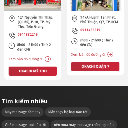
121 Nguyễn Thị Thập,
947A Huỳnh Tấn Phát,
(QL 60), P.10, TP. Mỹ
Phú Thuận, Q7, TP.HCM
Tho, Tiền Giang
0911422219
0911882219
8h00 - 21h00 ( Thứ 2
8h00 - 21h00 ( Thứ 2
đến CN)
đến CN)
Xem bản đồ đường đi
Xem bản đồ đường đi
OKACHI QUẬN 7
OKACHI MỸ THO
Tìm kiếm nhiều
Máy massage cầm tay
Máy chạy bộ loại nào tốt
Ghế massage loại nào tốt
nên mua máy massage chân loại nào