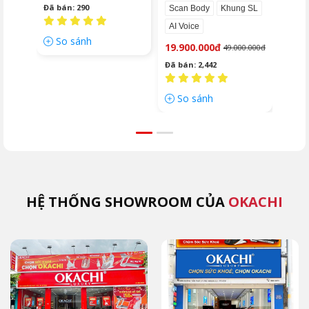
đen)
Đã bán: 290
Đã bá
Scan Body
Khung SL
AI Voice
So sánh
So
19.900.000đ
49.000.000đ
Đã bán: 2,442
So sánh
HỆ THỐNG SHOWROOM CỦA
OKACHI