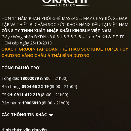
HƠN 14 NĂM PHÂN PHỐI GHẾ MASSAGE, MÁY CHẠY BỘ, XE ĐẠP
TẬP VÀ THIẾT BỊ CHĂM SÓC SỨC KHOẺ HÀNG ĐẦU TẠI VIỆT NAM
CÔNG TY TNHH XUẤT NHẬP KHẨU KINGBUY VIỆT NAM
Giấy chứng nhận ĐKDN số 0 3 1 5 3 5 2 5 4 1 do Sở KH & ĐT TP.
HCM cấp ngày 26/10/2018
OKACHI GROUP- TẬP ĐOÀN THỂ THAO SỨC KHỎE TOP 10 HUY
CHƯƠNG VÀNG CHÂU Á THÁI BÌNH DƯƠNG
TỔNG ĐÀI HỖ TRỢ
Tổng đài:
18002079
(8h00 - 21h00)
Bán hàng:
0904 66 22 19
(8h00 - 21h00)
CSKH:
0911 412 219
(8h00 - 21h00)
Bảo hành:
19006810
(8h00 - 21h00)
CÁC THÔNG TIN KHÁC
Hình thức vận chuyển