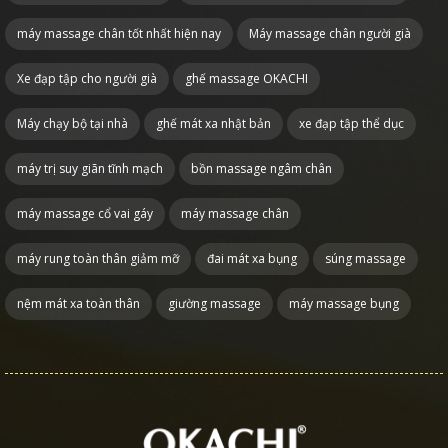
máy massage chân tốt nhất hiện nay
Máy massage chân người già
Xe đạp tập cho người già
ghế massage OKACHI
Máy chạy bộ tại nhà
ghế mát xa nhật bản
xe đạp tập thể dục
máy trị suy giãn tĩnh mạch
bồn massage ngâm chân
máy massage cổ vai gáy
máy massage chân
máy rung toàn thân giảm mỡ
đai mát xa bụng
súng massage
nệm mát xa toàn thân
giường massage
máy massage bụng