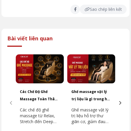
Sao chép liên kết
Bài viết liên quan
Các Chế Độ Ghế
Ghế massage vật lý
So 
Massage Toàn Thân
trị liệu là gì trong hỗ
và 
Phổ Biến Năm 2026
trợ cơ xương khớp
nên 
Các chế độ ghế
Ghế massage vật lý
So 
massage từ Relax,
trị liệu hỗ trợ thư
mas
Stretch đến Deep
giãn cơ, giảm đau
mas
Tissue được giải
mỏi và phục hồi vận
ngh