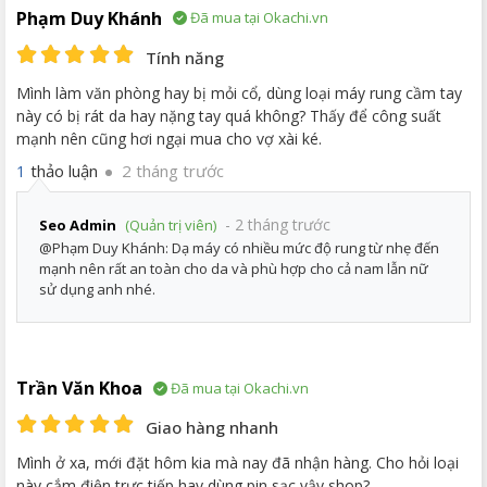
Phạm Duy Khánh
Đã mua tại Okachi.vn
Tính năng
Mình làm văn phòng hay bị mỏi cổ, dùng loại máy rung cầm tay
này có bị rát da hay nặng tay quá không? Thấy để công suất
mạnh nên cũng hơi ngại mua cho vợ xài ké.
thảo luận
2 tháng trước
1
- 2 tháng trước
Seo Admin
(Quản trị viên)
@Phạm Duy Khánh: Dạ máy có nhiều mức độ rung từ nhẹ đến
mạnh nên rất an toàn cho da và phù hợp cho cả nam lẫn nữ
sử dụng anh nhé.
Trần Văn Khoa
Đã mua tại Okachi.vn
Giao hàng nhanh
Mình ở xa, mới đặt hôm kia mà nay đã nhận hàng. Cho hỏi loại
này cắm điện trực tiếp hay dùng pin sạc vậy shop?