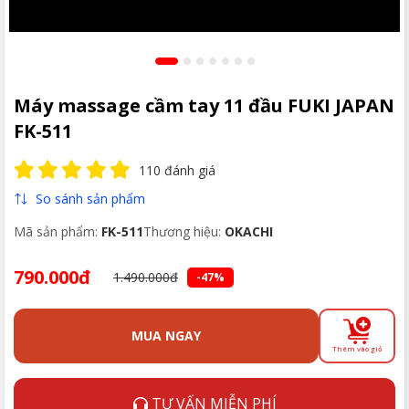
Máy massage cầm tay 11 đầu FUKI JAPAN
FK-511
110 đánh giá
So sánh sản phẩm
Mã sản phẩm:
FK-511
Thương hiệu:
OKACHI
790.000đ
1.490.000đ
-47%
MUA NGAY
Thêm vào giỏ
TƯ VẤN MIỄN PHÍ