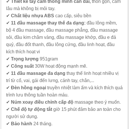
✔
Thiết kế tay cầm thông minh cán dài,
thon gọn, cầm
lâu mà không bị mỏi tay.
✔
Chất liệu nhựa ABS
cao cấp, siêu bền
✔
11 đầu massage thay thế đa dạng:
đầu lông mềm,
bộ 4 đầu massage, đầu massage phẳng, đầu massage
sỏi, đầu kim châm vàng, đầu massage khớp, đầu e đá
quý, đầu đốt thanh, đầu lông cứng, đầu linh hoạt, đầu
kích thích hoạt vi
✔
Trọng lượng
951gram
✔
Công suất
30W hoạt động mạnh mẽ.
✔
11 đầu massage đa dạng
thay thế linh hoạt nhiều vị
trí từ cổ, vai, gái đến lưng, cánh tay, chân,...
✔
Đèn hồng ngoại
truyền nhiệt làm ấm và kích thích quá
trình lưu thông tuần hoàn máu.
✔
Núm xoay điều chỉnh cấp độ
massage theo ý muốn.
✔
Chế độ tự động tắt
giờ 15 phút đảm bảo an toàn cho
người sử dụng.
✔
Bảo hành
24 tháng.