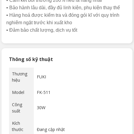
▪️ Cam kết bồi thường 200% nếu là hàng nhái
▪️ Bảo hành lâu dài, đầy đủ linh kiện, phụ kiện thay thế
▪️ Hàng hoá được kiểm tra và đóng gói kĩ với quy trình
nghiêm ngặt trước khi xuất kho
▪️ Đảm bảo chất lượng, dịch vụ tốt
Thông số kỹ thuật
Thương
FUKI
hiệu
Model
FK-511
Công
30W
suất
Kích
thước
Đang cập nhật