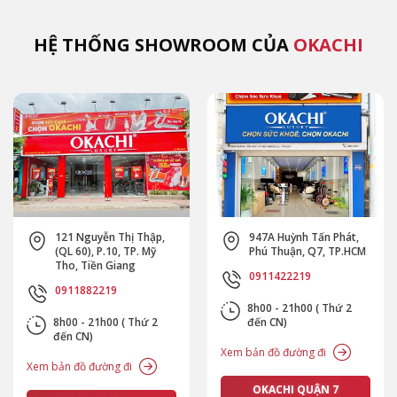
HỆ THỐNG SHOWROOM CỦA
OKACHI
121 Nguyễn Thị Thập,
947A Huỳnh Tấn Phát,
(QL 60), P.10, TP. Mỹ
Phú Thuận, Q7, TP.HCM
Tho, Tiền Giang
0911422219
0911882219
8h00 - 21h00 ( Thứ 2
8h00 - 21h00 ( Thứ 2
đến CN)
đến CN)
Xem bản đồ đường đi
Xem bản đồ đường đi
OKACHI QUẬN 7