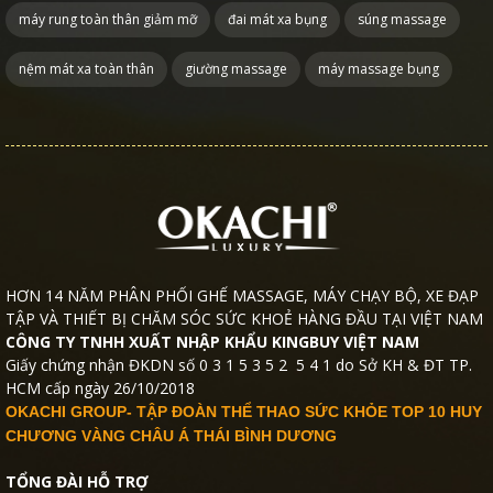
máy rung toàn thân giảm mỡ
đai mát xa bụng
súng massage
nệm mát xa toàn thân
giường massage
máy massage bụng
HƠN 14 NĂM PHÂN PHỐI GHẾ MASSAGE, MÁY CHẠY BỘ, XE ĐẠP
TẬP VÀ THIẾT BỊ CHĂM SÓC SỨC KHOẺ HÀNG ĐẦU TẠI VIỆT NAM
CÔNG TY TNHH XUẤT NHẬP KHẨU KINGBUY VIỆT NAM
Giấy chứng nhận ĐKDN số 0 3 1 5 3 5 2 5 4 1 do Sở KH & ĐT TP.
HCM cấp ngày 26/10/2018
OKACHI GROUP- TẬP ĐOÀN THỂ THAO SỨC KHỎE TOP 10 HUY
CHƯƠNG VÀNG CHÂU Á THÁI BÌNH DƯƠNG
TỔNG ĐÀI HỖ TRỢ