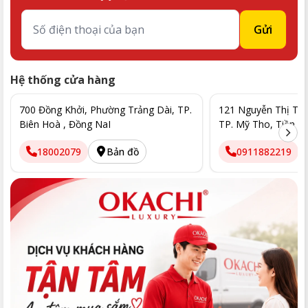
Gửi
Hệ thống cửa hàng
700 Đồng Khởi, Phường Trảng Dài, TP.
121 Nguyễn Thị Thập
Biên Hoà , Đồng NaI
TP. Mỹ Tho, Tiền G
18002079
Bản đồ
0911882219