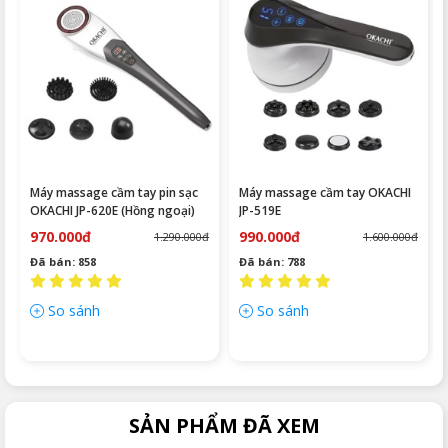
Máy massage cầm tay pin sạc
Máy massage cầm tay OKACHI
OKACHI JP-620E (Hồng ngoại)
JP-519E
970.000đ
990.000đ
1.290.000đ
1.600.000đ
Đã bán: 858
Đã bán: 788
So sánh
So sánh
SẢN PHẨM ĐÃ XEM