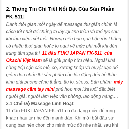
2. Thông Tin Chi Tiết Nổi Bật Của Sản Phẩm
FK-511:
Dành thời gian mỗi ngày để massage thư giãn chính là
cách tốt nhất để chúng ta lấy lại tinh thần và thể lực sau
khi làm việc mệt mỏi. Nhưng nếu bạn quá bận rộn không
có nhiều thời gian hoặc lo ngại về mức phí mỗi khi đến
trung tâm spa thì
11 đầu FUKI JAPAN FK-511 của
Okachi Việt Nam
sẽ là giải pháp hữu hiệu. Ngoài khả
năng tiếp cận các mô, cơ, xương khớp và huyệt đạo để
giảm đau nhức thì sản phẩm còn tác động đến hệ thần
kinh giải phóng căng thẳng, âu lo, stress. Sản phẩm
máy
massage cầm tay mini
phù hợp mọi lứa tuổi đặc biệt
người già, người làm việc văn phòng, lao động nặng,…
2.1 Chế Độ Massage Linh Hoạt:
11 đầu FUKI JAPAN FK-511 có đa dạng mức độ rung
khác nhau từ nhẹ đến mạnh dần. Khi mới bắt đầu sử
dụng bạn nên chọn cho mình mức độ nhẹ nhất, sau khi