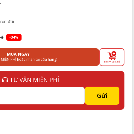
y
trọn đời
0đ
-34%
MUA NGAY
 MIỄN PHÍ hoặc nhận tại cửa hàng)
Thêm vào giỏ
TƯ VẤN MIỄN PHÍ
Gửi