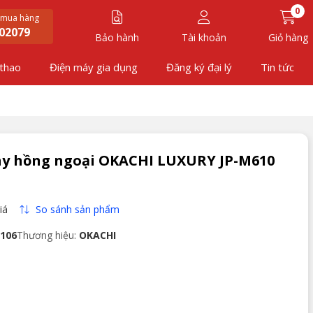
0
 mua hàng
02079
Bảo hành
Tài khoản
Giỏ hàng
 thao
Điện máy gia dụng
Đăng ký đại lý
Tin tức
y hồng ngoại OKACHI LUXURY JP-M610
So sánh sản phẩm
iá
106
Thương hiệu:
OKACHI