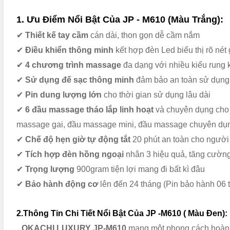
1. Ưu Điểm Nổi Bật Của
JP - M610 (Màu Trắng):
✔
Thiết kế tay cầm
cán dài, thon gọn dễ cầm nắm
✔
Điều khiển thông minh
kết hợp đèn Led biểu thị rõ nét
✔
4 chương trình massage
đa dạng với nhiều kiểu rung
✔
Sử dụng đế sạc thông minh
đảm bảo an toàn sử dụng
✔
Pin dung lượng lớn
cho thời gian sử dụng lâu dài
✔
6 đầu massage tháo lắp linh hoạt
và chuyên dụng cho t
massage gai, đầu massage mini, đầu massage chuyên dụ
✔
Chế độ hẹn giờ tự động tắt
20 phút an toàn cho người
✔
Tích hợp đèn hồng ngoại
nhân 3 hiệu quả, tăng cường
✔
Trọng lượng
900gram tiện lợi mang đi bất kì đâu
✔
Bảo hành động cơ
lên đến 24 tháng (Pin bảo hành 06 
2.Thông Tin Chi Tiết Nổi Bật Của JP -M610 ( Màu Đen):
OKACHI LUXURY JP-M610
mang một phong cách hoàn to