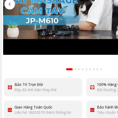
Bảo Trì Trọn Đời
100% Hàng 
Đầy đủ linh kiện thay thế
Bồi thường 
Giao Hàng Toàn Quốc
Bảo hành lê
Liên hệ 18002079 thêm thông tin
Tiêu chuẩn 