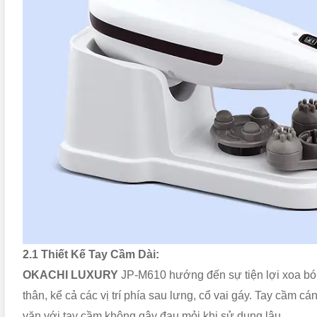
2.1 Thiết Kế Tay Cầm Dài:
OKACHI LUXURY
JP-M610 hướng đến sự tiện lợi xoa bó
thân, kể cả các vị trí phía sau lưng, cổ vai gáy. Tay cầm c
vặn với tay cầm không gây đau mỏi khi sử dụng lâu.