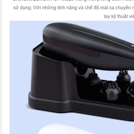
sử dụng. Với những tính năng và chế độ mát xa chuyên
tay kỹ thuật v