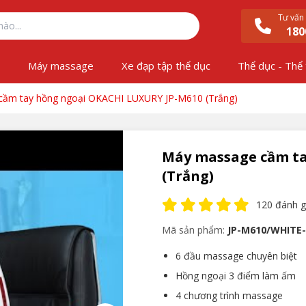
Tư vấn
180
ộ
Máy massage
Xe đạp tập thể dục
Thể dục - Thể
ầm tay hồng ngoại OKACHI LUXURY JP-M610 (Trắng)
Máy massage cầm ta
(Trắng)
120 đánh g
Mã sản phẩm:
JP-M610/WHITE-
6 đầu massage chuyên biệt
Hồng ngoại 3 điểm làm ấm
4 chương trình massage