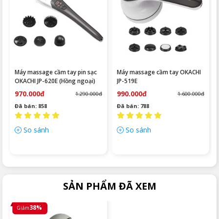
Máy massage cầm tay pin sạc
Máy massage cầm tay OKACHI
OKACHI JP-620E (Hồng ngoại)
JP-519E
970.000đ
990.000đ
1.290.000đ
1.600.000đ
Đã bán: 858
Đã bán: 788
So sánh
So sánh
SẢN PHẨM ĐÃ XEM
38%
Giảm