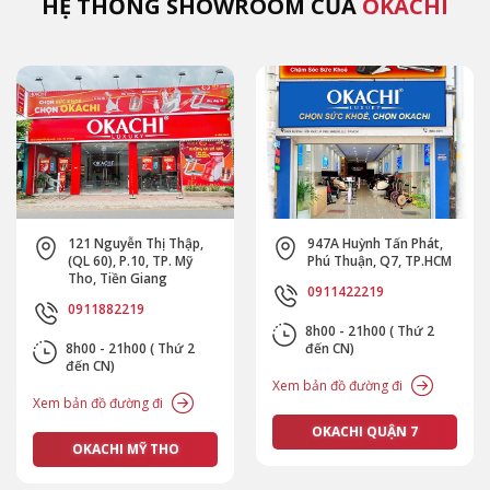
HỆ THỐNG SHOWROOM CỦA
OKACHI
947A Huỳnh Tấn Phát,
654 Cộng Hoà, P.13. Q.
Phú Thuận, Q7, TP.HCM
Tân Bình, TP.HCM
0911422219
0911472219
8h00 - 21h00 ( Thứ 2
8h00 - 21h00 ( Thứ 2
đến CN)
đến CN)
Xem bản đồ đường đi
Xem bản đồ đường đi
OKACHI QUẬN 7
OKACHI TÂN BÌNH