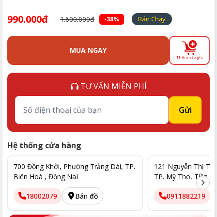
990.000đ
1.600.000đ
Bán Chạy
-38%
MUA NGAY
Thêm vào giỏ
TƯ VẤN MIỄN PHÍ
Gửi
Hệ thống cửa hàng
700 Đồng Khởi, Phường Trảng Dài, TP.
121 Nguyễn Thị Thập
Biên Hoà , Đồng NaI
TP. Mỹ Tho, Tiền G
18002079
Bản đồ
0911882219