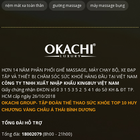
nệm mát xa toàn thân
giường massage
máy massage bụng
HƠN 14 NĂM PHÂN PHỐI GHẾ MASSAGE, MÁY CHẠY BỘ, XE ĐẠP
TẬP VÀ THIẾT BỊ CHĂM SÓC SỨC KHOẺ HÀNG ĐẦU TẠI VIỆT NAM
CÔNG TY TNHH XUẤT NHẬP KHẨU KINGBUY VIỆT NAM
Giấy chứng nhận ĐKDN số 0 3 1 5 3 5 2 5 4 1 do Sở KH & ĐT TP.
HCM cấp ngày 26/10/2018
OKACHI GROUP- TẬP ĐOÀN THỂ THAO SỨC KHỎE TOP 10 HUY
CHƯƠNG VÀNG CHÂU Á THÁI BÌNH DƯƠNG
TỔNG ĐÀI HỖ TRỢ
Tổng đài:
18002079
(8h00 - 21h00)