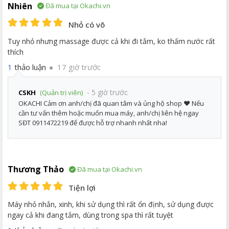
Nhiên
Đã mua tại Okachi.vn
Nhỏ có võ
Tuy nhỏ nhưng massage được cả khi đi tắm, ko thấm nước rất
thích
thảo luận
17 giờ trước
1
- 5 giờ trước
CSKH
(Quản trị viên)
OKACHI Cảm ơn anh/chị đã quan tâm và ủng hộ shop ❤️ Nếu
cần tư vấn thêm hoặc muốn mua máy, anh/chị liên hệ ngay
SĐT 0911472219 để được hỗ trợ nhanh nhất nha!
Thương Thảo
Đã mua tại Okachi.vn
Tiện lợi
Máy nhỏ nhắn, xinh, khi sử dụng thì rất ổn định, sử dụng được
ngay cả khi đang tắm, dùng trong spa thì rất tuyệt