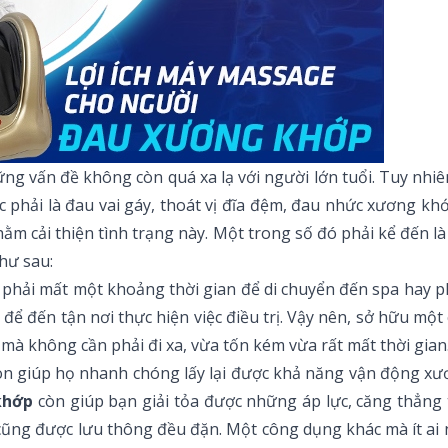
ng vấn đề không còn quá xa lạ với người lớn tuổi. Tuy nhiên
phải là đau vai gáy, thoát vị đĩa đệm, đau nhức xương khớp
ằm cải thiện tình trạng này. Một trong số đó phải kể đến
hư sau:
phải mất một khoảng thời gian để di chuyển đến spa hay p
n để đến tận nơi thực hiện việc điều trị. Vậy nên, sở hữu m
i mà không cần phải đi xa, vừa tốn kém vừa rất mất thời gian
n giúp họ nhanh chóng lấy lại được khả năng vận động xư
khớp
còn giúp bạn giải tỏa được những áp lực, căng thẳng
ng được lưu thông đều đặn. Một công dụng khác mà ít ai n