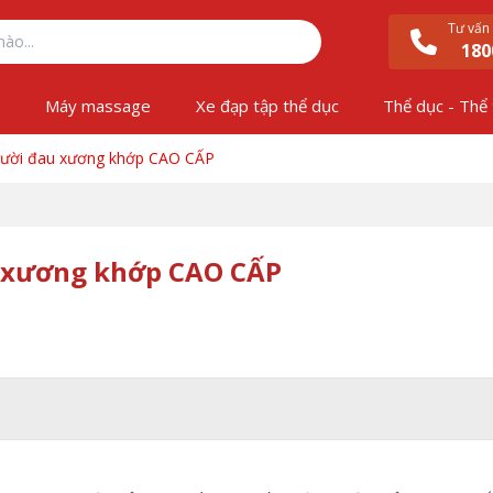
Tư vấn
180
ộ
Máy massage
Xe đạp tập thể dục
Thể dục - Thể
ười đau xương khớp CAO CẤP
 xương khớp CAO CẤP