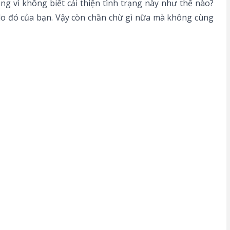
g vì không biết cải thiện tình trạng này như thế nào?
 lo đó của bạn. Vậy còn chần chừ gì nữa mà không cùng