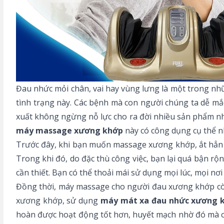
Đau nhức mỏi chân, vai hay vùng lưng là một trong nhữ
tình trạng này. Các bệnh mà con người chúng ta dễ mắc 
xuất không ngừng nỗ lực cho ra đời nhiều sản phẩm nh
máy massage xương khớp
này có công dụng cụ thể n
Trước đây, khi bạn muốn massage xương khớp, ắt hẳn 
Trong khi đó, do đặc thù công việc, bạn lại quá bận rộ
cần thiết. Bạn có thể thoải mái sử dụng mọi lúc, mọi nơ
Đồng thời, máy massage cho người đau xương khớp cò
xương khớp, sử dụng
máy mát xa đau nhức xương 
hoàn được hoạt động tốt hơn, huyết mạch nhờ đó mà cũ