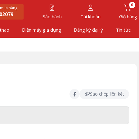
0
 mua hàng
02079
Bảo hành
Tài khoản
Giỏ hàng
 thao
Điện máy gia dụng
Đăng ký đại lý
Tin tức
Sao chép liên kết