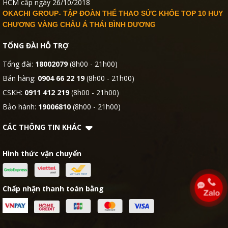
HCM cấp ngày 26/10/2018
OKACHI GROUP- TẬP ĐOÀN THỂ THAO SỨC KHỎE TOP 10 HUY
CHƯƠNG VÀNG CHÂU Á THÁI BÌNH DƯƠNG
TỔNG ĐÀI HỖ TRỢ
Tổng đài:
18002079
(8h00 - 21h00)
Bán hàng:
0904 66 22 19
(8h00 - 21h00)
CSKH:
0911 412 219
(8h00 - 21h00)
Bảo hành:
19006810
(8h00 - 21h00)
CÁC THÔNG TIN KHÁC
Hình thức vận chuyển
Chấp nhận thanh toán bằng