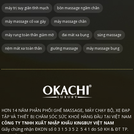
máy trị suy giãn tĩnh mạch
bồn massage ngâm chân
máy massage cổ vai gáy
máy massage chân
máy rung toàn thân giảm mỡ
đai mát xa bụng
súng massage
nệm mát xa toàn thân
giường massage
máy massage bụng
HƠN 14 NĂM PHÂN PHỐI GHẾ MASSAGE, MÁY CHẠY BỘ, XE ĐẠP
TẬP VÀ THIẾT BỊ CHĂM SÓC SỨC KHOẺ HÀNG ĐẦU TẠI VIỆT NAM
CÔNG TY TNHH XUẤT NHẬP KHẨU KINGBUY VIỆT NAM
Giấy chứng nhận ĐKDN số 0 3 1 5 3 5 2 5 4 1 do Sở KH & ĐT TP.