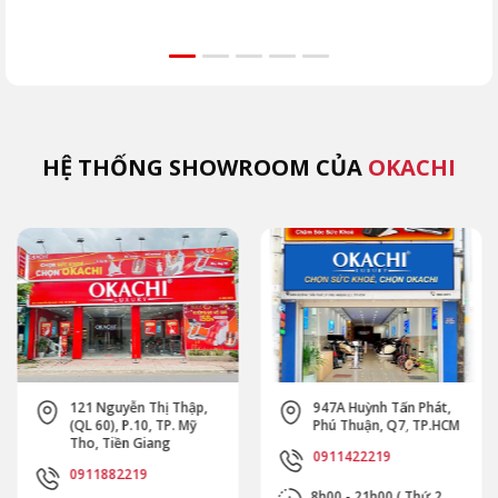
sạch thân máy, đầu
vân đến đột quỵ.
dòn
massage, khu vực
Hướng dẫn chi tiết
như
lắp đầu. Tránh ngay
vùng cấm, kỹ thuật
JP-
5 sai lầm khiến máy
đúng từ chuyên gia
như
hỏng nhanh cùng
OKACHI để phục hồi
Extr
OKACHI.
an toàn.
(MK
HỆ THỐNG SHOWROOM CỦA
OKACHI
121 Nguyễn Thị Thập,
947A Huỳnh Tấn Phát,
(QL 60), P.10, TP. Mỹ
Phú Thuận, Q7, TP.HCM
Tho, Tiền Giang
0911422219
0911882219
8h00 - 21h00 ( Thứ 2