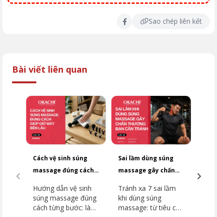
Sao chép liên kết
Bài viết liên quan
Cách vệ sinh súng
Sai lầm dùng súng
Top
massage đúng cách
massage gây chấn
dưới
giúp giữ máy bền lâu
thương bạn cần
2026
Hướng dẫn vệ sinh
Tránh xa 7 sai lầm
Top
tránh
súng massage đúng
khi dùng súng
dưới
cách từng bước: làm
massage: từ tiêu cơ
2026