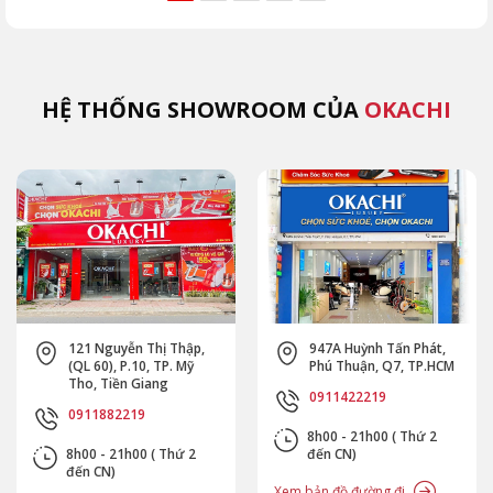
5 sai lầm khiến máy
đúng từ chuyên gia
như
hỏng nhanh cùng
OKACHI để phục hồi
Extr
OKACHI.
an toàn.
(MK
HỆ THỐNG SHOWROOM CỦA
OKACHI
121 Nguyễn Thị Thập,
947A Huỳnh Tấn Phát,
(QL 60), P.10, TP. Mỹ
Phú Thuận, Q7, TP.HCM
Tho, Tiền Giang
0911422219
0911882219
8h00 - 21h00 ( Thứ 2
8h00 - 21h00 ( Thứ 2
đến CN)
đến CN)
Xem bản đồ đường đi