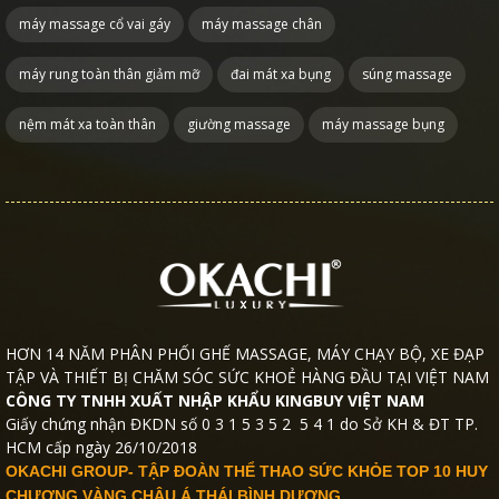
máy massage cổ vai gáy
máy massage chân
máy rung toàn thân giảm mỡ
đai mát xa bụng
súng massage
nệm mát xa toàn thân
giường massage
máy massage bụng
HƠN 14 NĂM PHÂN PHỐI GHẾ MASSAGE, MÁY CHẠY BỘ, XE ĐẠP
TẬP VÀ THIẾT BỊ CHĂM SÓC SỨC KHOẺ HÀNG ĐẦU TẠI VIỆT NAM
CÔNG TY TNHH XUẤT NHẬP KHẨU KINGBUY VIỆT NAM
Giấy chứng nhận ĐKDN số 0 3 1 5 3 5 2 5 4 1 do Sở KH & ĐT TP.
HCM cấp ngày 26/10/2018
OKACHI GROUP- TẬP ĐOÀN THỂ THAO SỨC KHỎE TOP 10 HUY
CHƯƠNG VÀNG CHÂU Á THÁI BÌNH DƯƠNG