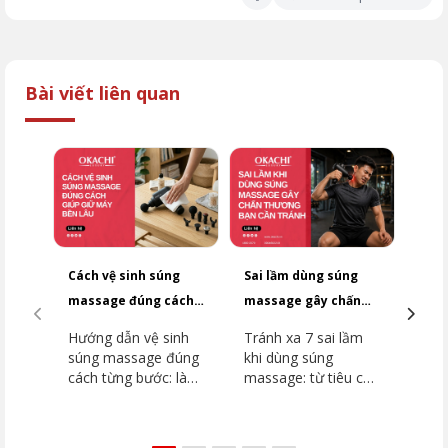
Bài viết liên quan
Cách vệ sinh súng
Sai lầm dùng súng
Top
massage đúng cách
massage gây chấn
dưới
giúp giữ máy bền lâu
thương bạn cần
2026
Hướng dẫn vệ sinh
Tránh xa 7 sai lầm
Top
tránh
súng massage đúng
khi dùng súng
dưới
cách từng bước: làm
massage: từ tiêu cơ
2026
sạch thân máy, đầu
vân đến đột quỵ.
dòn
massage, khu vực
Hướng dẫn chi tiết
như
lắp đầu. Tránh ngay
vùng cấm, kỹ thuật
JP-