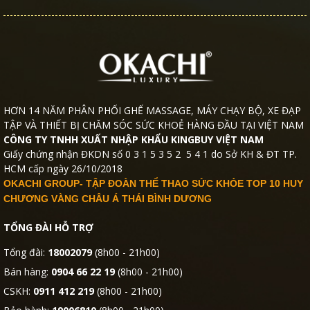
HƠN 14 NĂM PHÂN PHỐI GHẾ MASSAGE, MÁY CHẠY BỘ, XE ĐẠP
TẬP VÀ THIẾT BỊ CHĂM SÓC SỨC KHOẺ HÀNG ĐẦU TẠI VIỆT NAM
CÔNG TY TNHH XUẤT NHẬP KHẨU KINGBUY VIỆT NAM
Giấy chứng nhận ĐKDN số 0 3 1 5 3 5 2 5 4 1 do Sở KH & ĐT TP.
HCM cấp ngày 26/10/2018
OKACHI GROUP- TẬP ĐOÀN THỂ THAO SỨC KHỎE TOP 10 HUY
CHƯƠNG VÀNG CHÂU Á THÁI BÌNH DƯƠNG
TỔNG ĐÀI HỖ TRỢ
Tổng đài:
18002079
(8h00 - 21h00)
Bán hàng:
0904 66 22 19
(8h00 - 21h00)
CSKH:
0911 412 219
(8h00 - 21h00)