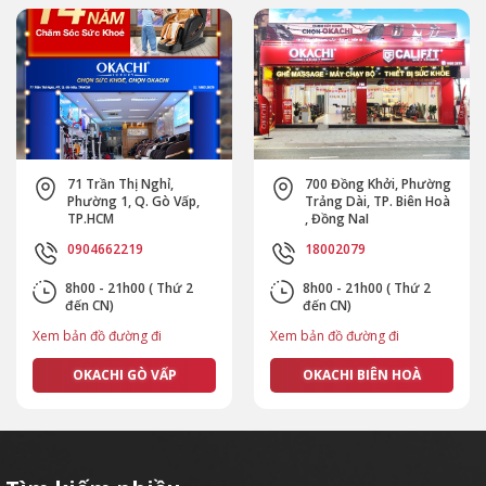
71 Trần Thị Nghỉ,
700 Đồng Khởi, Phường
Phường 1, Q. Gò Vấp,
Trảng Dài, TP. Biên Hoà
TP.HCM
, Đồng NaI
0904662219
18002079
8h00 - 21h00 ( Thứ 2
8h00 - 21h00 ( Thứ 2
đến CN)
đến CN)
Xem bản đồ đường đi
Xem bản đồ đường đi
OKACHI GÒ VẤP
OKACHI BIÊN HOÀ