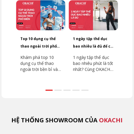
Top 10 dụng cụ thể
1 ngày tập thể dục
3 kh
thao ngoài trời phổ
bao nhiêu là đủ để có
thể 
biến vận hành bền bỉ
sức khỏe bền vững
khỏe
Khám phá top 10
1 ngày tập thể dục
Khá
nhất
dụng cụ thể thao
bao nhiêu phút là tốt
giờ 
ngoài trời bền bỉ và
nhất? Cùng OKACHI
giúp
phổ biến nhất nhất
giải đáp chi tiết và
giải
giúp bạn rèn luyện
nhận ngay phác đồ
toán
sức khỏe, tăng
rèn luyện chuẩn
Xem 
cường thể lực mỗi
khoa học, nâng tầm
tối 
ngày cùng Okachi
sức khỏe hôm nay!
OKA
ngay hôm nay!
HỆ THỐNG SHOWROOM CỦA
OKACHI