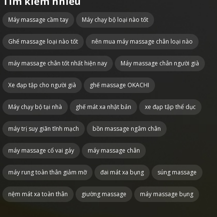
Tìm kiếm nhiều
Máy massage cầm tay
Máy chạy bộ loại nào tốt
Ghế massage loại nào tốt
nên mua máy massage chân loại nào
máy massage chân tốt nhất hiện nay
Máy massage chân người già
Xe đạp tập cho người già
ghế massage OKACHI
Máy chạy bộ tại nhà
ghế mát xa nhật bản
xe đạp tập thể dục
máy trị suy giãn tĩnh mạch
bồn massage ngâm chân
máy massage cổ vai gáy
máy massage chân
máy rung toàn thân giảm mỡ
đai mát xa bụng
súng massage
nệm mát xa toàn thân
giường massage
máy massage bụng