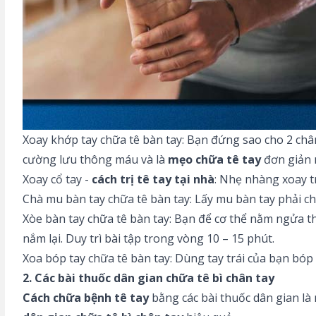
Xoay khớp tay chữa tê bàn tay: Bạn đứng sao cho 2 chân 
cường lưu thông máu và là
mẹo chữa tê tay
đơn giản m
Xoay cổ tay -
cách trị tê tay tại nhà
: Nhẹ nhàng xoay t
Chà mu bàn tay chữa tê bàn tay: Lấy mu bàn tay phải chà
Xòe bàn tay chữa tê bàn tay: Bạn để cơ thể nằm ngửa th
nắm lại. Duy trì bài tập trong vòng 10 – 15 phút.
Xoa bóp tay chữa tê bàn tay: Dùng tay trái của bạn bóp t
2. Các bài thuốc dân gian chữa tê bì chân tay
Cách
chữa bệnh tê tay
bằng các bài thuốc dân gian l