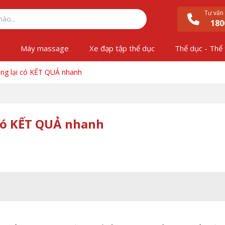
Tư vấn
180
ộ
Máy massage
Xe đạp tập thể dục
Thể dục - Thể
ang lại có KẾT QUẢ nhanh
 có KẾT QUẢ nhanh