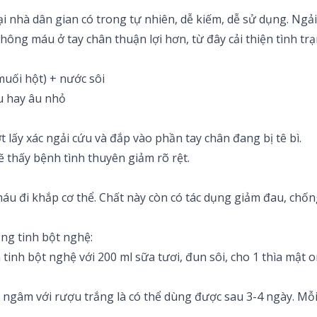
ại nhà dân gian có trong tự nhiên, dễ kiếm, dễ sử dụng. Ngải
ng máu ở tay chân thuận lợi hơn, từ đây cải thiện tình trạn
muối hột) + nước sôi
u hay âu nhỏ
t lấy xác ngải cứu và đắp vào phần tay chân đang bị tê bì.
ẽ thấy bệnh tình thuyên giảm rõ rệt.
máu đi khắp cơ thể. Chất này còn có tác dụng giảm đau, chố
ng tinh bột nghệ:
tinh bột nghệ với 200 ml sữa tươi, đun sôi, cho 1 thìa mật
gâm với rượu trắng là có thể dùng được sau 3-4 ngày. Mỗi k