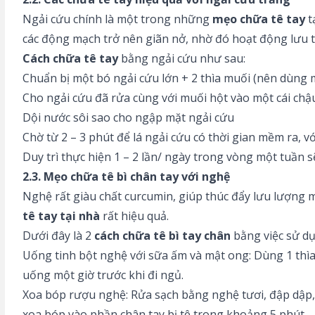
Ngải cứu chính là một trong những
mẹo chữa tê tay
t
các động mạch trở nên giãn nở, nhờ đó hoạt động lưu thô
Cách chữa
tê tay
bằng ngải cứu như sau:
Chuẩn bị một bó ngải cứu lớn + 2 thìa muối (nên dùng 
Cho ngải cứu đã rửa cùng với muối hột vào một cái chậ
Dội nước sôi sao cho ngập mặt ngải cứu
Chờ từ 2 – 3 phút để lá ngải cứu có thời gian mềm ra, vớ
Duy trì thực hiện 1 – 2 lần/ ngày trong vòng một tuần s
2.3. Mẹo chữa tê bì chân tay với nghệ
Nghệ rất giàu chất curcumin, giúp thúc đẩy lưu lượng 
tê tay tại nhà
rất hiệu quả.
Dưới đây là 2
cách chữa tê bì tay chân
bằng việc sử dụ
Uống tinh bột nghệ với sữa ấm và mật ong: Dùng 1 thìa 
uống một giờ trước khi đi ngủ.
Xoa bóp rượu nghệ: Rửa sạch bằng nghệ tươi, đập dập, n
xoa bóp vào phần chân tay bị tê trong khoảng 5 phút.