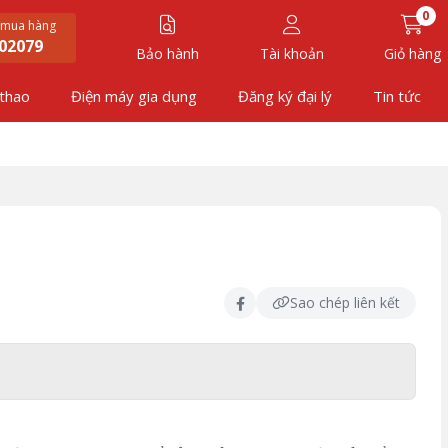
0
 mua hàng
02079
Bảo hành
Tài khoản
Giỏ hàng
 thao
Điện máy gia dụng
Đăng ký đại lý
Tin tức
Sao chép liên kết