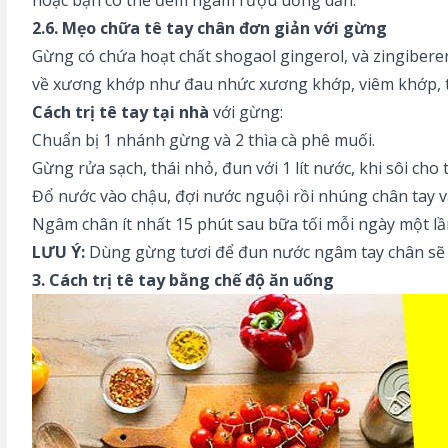
hoặc bạn có thể đem ngâm rượu uống dần.
2.6. Mẹo chữa tê tay chân đơn giản với gừng
Gừng có chứa hoạt chất shogaol gingerol, và zingibere
về xương khớp như đau nhức xương khớp, viêm khớp, tho
Cách trị tê tay tại nhà
với gừng:
Chuẩn bị 1 nhánh gừng và 2 thìa cà phê muối.
Gừng rửa sạch, thái nhỏ, đun với 1 lít nước, khi sôi cho
Đổ nước vào chậu, đợi nước nguội rồi nhúng chân tay v
Ngâm chân ít nhất 15 phút sau bữa tối mỗi ngày một lầ
LƯU Ý:
Dùng gừng tươi để đun nước ngâm tay chân sẽ h
3. Cách trị tê tay bằng chế độ ăn uống