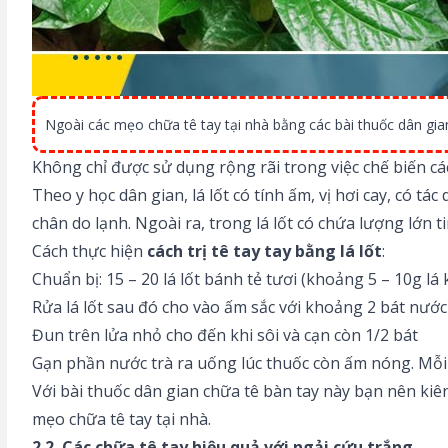
Ngoài các mẹo chữa tê tay tại nhà bằng các bài thuốc dân gi
Không chỉ được sử dụng rộng rãi trong việc chế biến cá
Theo y học dân gian, lá lốt có tính ấm, vị hơi cay, có t
chân do lạnh. Ngoài ra, trong lá lốt có chứa lượng lớn t
Cách thực hiện
cách trị tê tay tay bằng lá lốt
:
Chuẩn bị: 15 – 20 lá lốt bánh tẻ tươi (khoảng 5 – 10g lá 
Rửa lá lốt sau đó cho vào ấm sắc với khoảng 2 bát nước
Đun trên lửa nhỏ cho đến khi sôi và cạn còn 1/2 bát
Gạn phần nước trà ra uống lúc thuốc còn ấm nóng. Mỗi 
Với bài thuốc dân gian chữa tê bàn tay này bạn nên kiên 
mẹo chữa tê tay tại nhà.
2.2. Các chữa tê tay hiệu quả với ngải cứu trắng