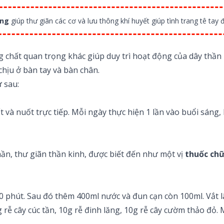
ăng
giúp thư giãn các cơ và lưu thông khí huyết giúp tình trang tê tay đ
g chất quan trọng khác giúp duy trì hoạt động của dây thần 
hịu ở bàn tay và bàn chân.
 sau:
và nuốt trực tiếp. Mỗi ngày thực hiện 1 lần vào buổi sáng, k
hần, thư giãn thần kinh, được biết đến như một vị
thuốc chữ
 20 phút. Sau đó thêm 400ml nước và đun cạn còn 100ml. Vắt
g rễ cây cúc tần, 10g rễ đinh lăng, 10g rễ cây cườm thảo đỏ