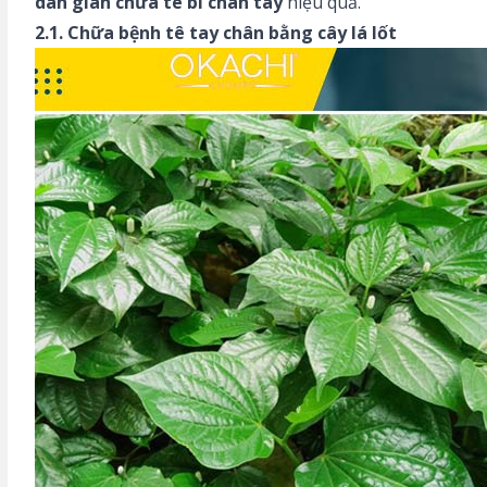
dân gian
chữa tê bì chân tay
hiệu quả.
2.1. Chữa bệnh tê tay chân bằng cây lá lốt