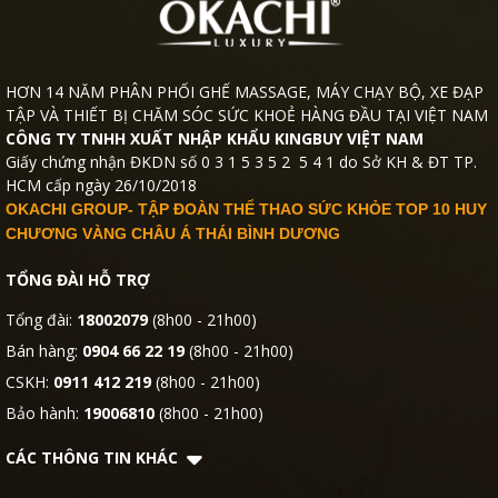
HƠN 14 NĂM PHÂN PHỐI GHẾ MASSAGE, MÁY CHẠY BỘ, XE ĐẠP
TẬP VÀ THIẾT BỊ CHĂM SÓC SỨC KHOẺ HÀNG ĐẦU TẠI VIỆT NAM
CÔNG TY TNHH XUẤT NHẬP KHẨU KINGBUY VIỆT NAM
Giấy chứng nhận ĐKDN số 0 3 1 5 3 5 2 5 4 1 do Sở KH & ĐT TP.
HCM cấp ngày 26/10/2018
OKACHI GROUP- TẬP ĐOÀN THỂ THAO SỨC KHỎE TOP 10 HUY
CHƯƠNG VÀNG CHÂU Á THÁI BÌNH DƯƠNG
TỔNG ĐÀI HỖ TRỢ
Tổng đài:
18002079
(8h00 - 21h00)
Bán hàng:
0904 66 22 19
(8h00 - 21h00)
CSKH:
0911 412 219
(8h00 - 21h00)
Bảo hành:
19006810
(8h00 - 21h00)
CÁC THÔNG TIN KHÁC