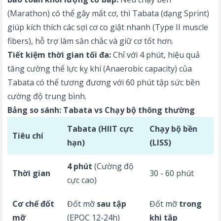
(Marathon) có thể gây mất cơ, thì Tabata (dạng Sprint)
giúp kích thích các sợi cơ co giật nhanh (Type II muscle
fibers), hỗ trợ làm săn chắc và giữ cơ tốt hơn.
Tiết kiệm thời gian tối đa:
Chỉ với 4 phút, hiệu quả
tăng cường thể lực kỵ khí (Anaerobic capacity) của
Tabata có thể tương đương với 60 phút tập sức bền
cường độ trung bình.
Bảng so sánh: Tabata vs Chạy bộ thông thường
Tabata (HIIT cực
Chạy bộ bền
Tiêu chí
hạn)
(LISS)
4 phút
(Cường độ
Thời gian
30 - 60 phút
cực cao)
Cơ chế đốt
Đốt mỡ
sau tập
Đốt mỡ
trong
mỡ
(EPOC 12-24h)
khi tập