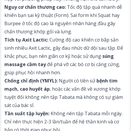
Nguy cơ chấn thương cao:
Tốc độ tập quá nhanh dễ
khiến bạn sai kỹ thuật (Form). Sai form khi Squat hay
Burpee ở tốc độ cao là nguyên nhân hàng đầu gây
chấn thương khớp gối và lưng.
Tích tụ Axit Lactic:
Cường độ cao khiến cơ bắp sản
sinh nhiều Axit Lactic, gây đau nhức dữ dội sau tập. Để
khắc phục, bạn nên giãn cơ kỹ hoặc sử dụng
súng
massage cầm tay
để phá vỡ các bó cơ bị căng cứng,
giúp phục hồi nhanh hơn.
Chống chỉ định (YMYL):
Người có tiền sử
bệnh tim
mạch, cao huyết áp
, hoặc các vấn đề về xương khớp
tuyệt đối không nên tập Tabata mà không có sự giám
sát của bác sĩ.
Tần suất tập luyện:
Không nên tập Tabata mỗi ngày.
Chỉ nên thực hiện 2-3 lần/tuần để hệ thần kinh và cơ
bắp có thời gian phục hồi.