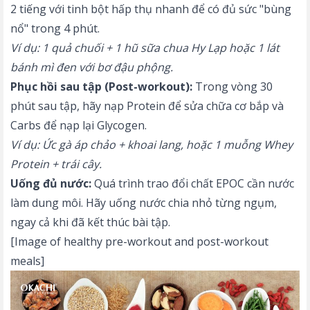
2 tiếng với tinh bột hấp thụ nhanh để có đủ sức "bùng
nổ" trong 4 phút.
Ví dụ: 1 quả chuối + 1 hũ sữa chua Hy Lạp hoặc 1 lát
bánh mì đen với bơ đậu phộng.
Phục hồi sau tập (Post-workout):
Trong vòng 30
phút sau tập, hãy nạp Protein để sửa chữa cơ bắp và
Carbs để nạp lại Glycogen.
Ví dụ: Ức gà áp chảo + khoai lang, hoặc 1 muỗng Whey
Protein + trái cây.
Uống đủ nước:
Quá trình trao đổi chất EPOC cần nước
làm dung môi. Hãy uống nước chia nhỏ từng ngụm,
ngay cả khi đã kết thúc bài tập.
[Image of healthy pre-workout and post-workout
meals]