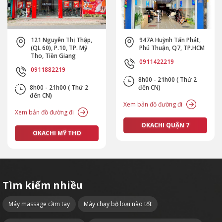
121 Nguyễn Thị Thập,
947A Huỳnh Tấn Phát,
(QL 60), P.10, TP. Mỹ
Phú Thuận, Q7, TP.HCM
Tho, Tiền Giang
0911422219
0911882219
8h00 - 21h00 ( Thứ 2
8h00 - 21h00 ( Thứ 2
đến CN)
đến CN)
Xem bản đồ đường đi
Xem bản đồ đường đi
OKACHI QUẬN 7
OKACHI MỸ THO
Tìm kiếm nhiều
Máy massage cầm tay
Máy chạy bộ loại nào tốt