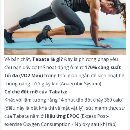
Về bản chất,
Tabata là gì?
Đây là phương pháp yêu
cầu bạn đẩy cơ thể hoạt động ở mức
170% công suất
tối đa (VO2 Max)
trong thời gian ngắn để kích hoạt hệ
thống năng lượng kỵ khí (Anaerobic System).
Cơ chế đốt mỡ của Tabata:
Khác với lầm tưởng rằng "4 phút tập đốt cháy 360 calo"
(điều này là bất khả thi về mặt vật lý), sức mạnh thực sự
của Tabata nằm ở
Hiệu ứng EPOC
(Excess Post-
exercise Oxygen Consumption - Nợ oxy sau khi tập).