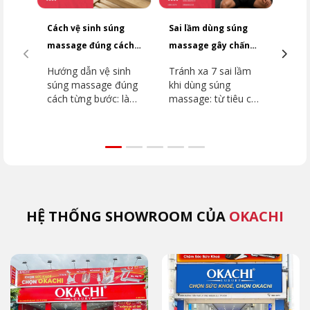
Cách vệ sinh súng
Sai lầm dùng súng
Top
massage đúng cách
massage gây chấn
dưới
giúp giữ máy bền lâu
thương bạn cần
2026
Hướng dẫn vệ sinh
Tránh xa 7 sai lầm
Top
tránh
súng massage đúng
khi dùng súng
dưới
cách từng bước: làm
massage: từ tiêu cơ
2026
sạch thân máy, đầu
vân đến đột quỵ.
dòn
massage, khu vực
Hướng dẫn chi tiết
như
lắp đầu. Tránh ngay
vùng cấm, kỹ thuật
JP-
5 sai lầm khiến máy
đúng từ chuyên gia
như
hỏng nhanh cùng
OKACHI để phục hồi
Extr
OKACHI.
an toàn.
(MK
HỆ THỐNG SHOWROOM CỦA
OKACHI