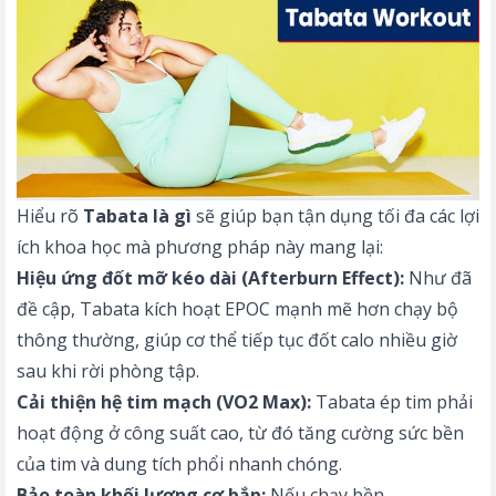
Hiểu rõ
Tabata là gì
sẽ giúp bạn tận dụng tối đa các lợi
ích khoa học mà phương pháp này mang lại:
Hiệu ứng đốt mỡ kéo dài (Afterburn Effect):
Như đã
đề cập, Tabata kích hoạt EPOC mạnh mẽ hơn chạy bộ
thông thường, giúp cơ thể tiếp tục đốt calo nhiều giờ
sau khi rời phòng tập.
Cải thiện hệ tim mạch (VO2 Max):
Tabata ép tim phải
hoạt động ở công suất cao, từ đó tăng cường sức bền
của tim và dung tích phổi nhanh chóng.
Bảo toàn khối lượng cơ bắp:
Nếu chạy bền