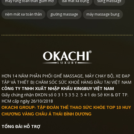
máy rung toàn thân giảm mỡ
đai mát xa bụng
súng massage
nệm mát xa toàn thân
giường massage
máy massage bụng
HƠN 14 NĂM PHÂN PHỐI GHẾ MASSAGE, MÁY CHẠY BỘ, XE ĐẠP
TẬP VÀ THIẾT BỊ CHĂM SÓC SỨC KHOẺ HÀNG ĐẦU TẠI VIỆT NAM
CÔNG TY TNHH XUẤT NHẬP KHẨU KINGBUY VIỆT NAM
Giấy chứng nhận ĐKDN số 0 3 1 5 3 5 2 5 4 1 do Sở KH & ĐT TP.
HCM cấp ngày 26/10/2018
OKACHI GROUP- TẬP ĐOÀN THỂ THAO SỨC KHỎE TOP 10 HUY
CHƯƠNG VÀNG CHÂU Á THÁI BÌNH DƯƠNG
TỔNG ĐÀI HỖ TRỢ