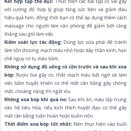
Kết hợp tập thể dục:
Thực hiện các bài tập cổ vai gáy
với cường độ hợp lý giúp tăng sức bền và giảm đau
hiệu quả hơn, đồng thời bạn có thể áp dụng thêm cách
massage cho người làm văn phòng để giảm bớt căng
thẳng sau giờ làm việc.
Kiểm soát lực tác động:
Dùng lực vừa phải để tránh
làm tổn thương mạch máu nhỏ hoặc dây thần kinh, hạn
chế nguy cơ tụ máu bầm.
Không sử dụng đồ uống có cồn trước và sau khi xoa
bóp:
Rượu bia gây co, thắt mạch máu bất ngờ sẽ làm
việc bấm huyệt khiến cơ thể mất cân bằng gây chóng
mặt, choáng nặng thì ngất xỉu.
Không xoa bóp khi quá no:
Sau khi ăn, máu tập trung
vào hệ tiêu hóa, nếu kích thích huyệt đạo có thể gây
mất cân bằng tuần hoàn hoặc buồn nôn.
Thời điểm xoa bóp tốt nhất:
Nên thực hiện vào buổi