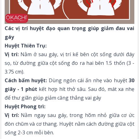
Các vị trí huyệt đạo quan trọng giúp giảm đau vai
gáy
Huyệt Thiên Trụ:
Vị trí:
Nằm ở sau gáy, vị trí kế bên cột sống dưới đáy
sọ, từ đường giữa cột sống đo ra hai bên 1.5 thốn (3 -
3.75 cm).
Cách bấm huyệt:
Dùng ngón cái ấn nhẹ vào huyệt
30
giây - 1 phút
kết hợp hít thở sâu. Sau đó, mát xa nhẹ
để thư giãn giúp giảm căng thẳng vai gáy
Huyệt Phong trì:
Vị trí:
Nằm ngay sau gáy, trong hõm nhỏ giữa cơ ức
đòn chũm và cơ thang. Huyệt nằm cách đường giữa cột
sống 2-3 cm mỗi bên.