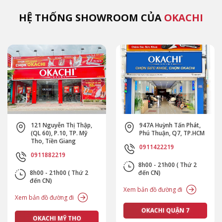
HỆ THỐNG SHOWROOM CỦA
OKACHI
121 Nguyễn Thị Thập,
947A Huỳnh Tấn Phát,
(QL 60), P.10, TP. Mỹ
Phú Thuận, Q7, TP.HCM
Tho, Tiền Giang
0911422219
0911882219
8h00 - 21h00 ( Thứ 2
8h00 - 21h00 ( Thứ 2
đến CN)
đến CN)
Xem bản đồ đường đi
Xem bản đồ đường đi
OKACHI QUẬN 7
OKACHI MỸ THO