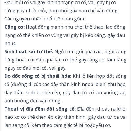
Đau mỏi cổ vai gáy là tình trạng cơ cổ, vai, gáy bị co
cứng gây nhức mỏi, đau nhói gây hạn chế vận động.
Các nguyên nhân phổ biến bao gồm:
Căng cơ:
Hoạt động mạnh như chơi thể thao, lao động
nặng có thể khiến cơ vùng vai gáy bị kéo căng, gây đau
nhức.
Sinh hoạt sai tư thế:
Ngủ trên gối quá cao, ngồi cong
lưng hoặc cúi đầu quá lâu có thể gây căng cơ, làm tăng
nguy cơ đau mỏi cổ, vai, gáy.
Do đốt sống cổ bị thoái hóa:
Khi lỗ liên hợp đốt sống
cổ (đường đi của các dây thần kinh ngoại biên) thu hẹp,
dây thần kinh bị chèn ép, gây đau từ cổ lan xuống vai,
ảnh hưởng đến vận động.
Thoát vị đĩa đệm đốt sống cổ:
Đĩa đệm thoát ra khỏi
bao xơ có thể chèn ép dây thần kinh, gây đau từ bả vai
lan sang cổ, kèm theo cảm giác tê bì hoặc yếu cơ.