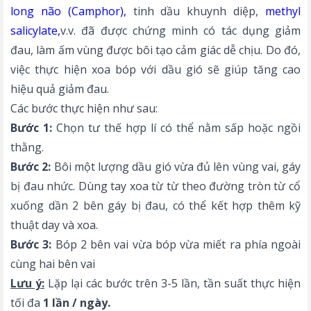
long não (Camphor)
,
tinh dầu khuynh diệp,
methyl
salicylate
,
v.v. đã được chứng minh có tác dụng giảm
đau, làm ấm vùng được bôi tạo cảm giác dễ chịu. Do đó,
việc thực hiện xoa bóp với dầu gió sẽ giúp tăng cao
hiệu quả giảm đau.
Các bước thực hiện như sau:
Bước 1:
Chọn tư thế hợp lí có thể nằm sấp hoặc ngồi
thằng.
Bước 2:
Bôi một lượng dầu gió vừa đủ lên vùng vai, gáy
bị đau nhức. Dùng tay xoa từ từ theo đường tròn từ cổ
xuống dần 2 bên gáy bị đau, có thể kết hợp thêm kỹ
thuật day và xoa.
Bước 3:
Bóp 2 bên vai vừa bóp vừa miết ra phía ngoài
cùng hai bên vai
Lưu ý:
Lặp lại các bước trên 3-5 lần, tần suất thực hiện
tối đa
1 lần / ngày.