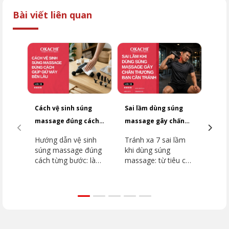
Bài viết liên quan
Cách vệ sinh súng
Sai lầm dùng súng
Top
massage đúng cách
massage gây chấn
dưới
giúp giữ máy bền lâu
thương bạn cần
2026
Hướng dẫn vệ sinh
Tránh xa 7 sai lầm
Top
tránh
súng massage đúng
khi dùng súng
dưới
cách từng bước: làm
massage: từ tiêu cơ
2026
sạch thân máy, đầu
vân đến đột quỵ.
dòn
massage, khu vực
Hướng dẫn chi tiết
như
lắp đầu. Tránh ngay
vùng cấm, kỹ thuật
JP-
5 sai lầm khiến máy
đúng từ chuyên gia
như
hỏng nhanh cùng
OKACHI để phục hồi
Extr
OKACHI.
an toàn.
(MK