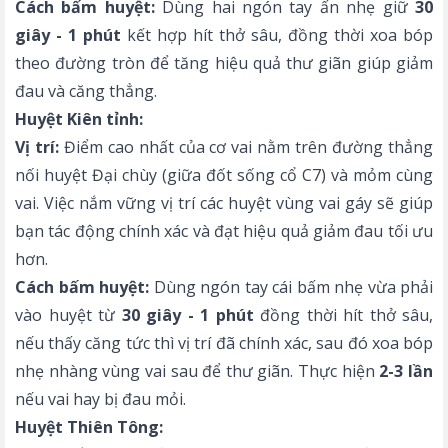
Cách bấm huyệt:
Dùng hai ngón tay ấn nhẹ giữ
30
giây - 1 phút
kết hợp hít thở sâu, đồng thời xoa bóp
theo đường tròn để tăng hiệu quả thư giãn giúp giảm
đau và căng thẳng.
Huyệt Kiên tỉnh:
Vị trí:
Điểm cao nhất của cơ vai nằm trên đường thẳng
nối huyệt Đại chùy (giữa đốt sống cổ C7) và mỏm cùng
vai. Việc nắm vững
vị trí các huyệt vùng vai gáy
sẽ giúp
bạn tác động chính xác và đạt hiệu quả giảm đau tối ưu
hơn.
Cách bấm huyệt:
Dùng ngón tay cái bấm nhẹ vừa phải
vào huyệt từ
30 giây - 1 phút
đồng thời hít thở sâu,
nếu thấy căng tức thì vị trí đã chính xác, sau đó xoa bóp
nhẹ nhàng vùng vai sau để thư giãn. Thực hiện
2-3 lần
nếu vai hay bị đau mỏi.
Huyệt Thiên Tông: