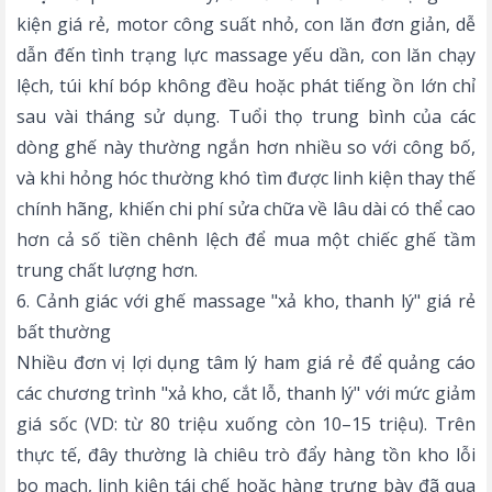
kiện giá rẻ, motor công suất nhỏ, con lăn đơn giản, dễ
dẫn đến tình trạng lực massage yếu dần, con lăn chạy
lệch, túi khí bóp không đều hoặc phát tiếng ồn lớn chỉ
sau vài tháng sử dụng. Tuổi thọ trung bình của các
dòng ghế này thường ngắn hơn nhiều so với công bố,
và khi hỏng hóc thường khó tìm được linh kiện thay thế
chính hãng, khiến chi phí sửa chữa về lâu dài có thể cao
hơn cả số tiền chênh lệch để mua một chiếc ghế tầm
trung chất lượng hơn.
6. Cảnh giác với ghế massage "xả kho, thanh lý" giá rẻ
bất thường
Nhiều đơn vị lợi dụng tâm lý ham giá rẻ để quảng cáo
các chương trình "xả kho, cắt lỗ, thanh lý" với mức giảm
giá sốc (VD: từ 80 triệu xuống còn 10–15 triệu). Trên
thực tế, đây thường là chiêu trò đẩy hàng tồn kho lỗi
bo mạch, linh kiện tái chế hoặc hàng trưng bày đã qua