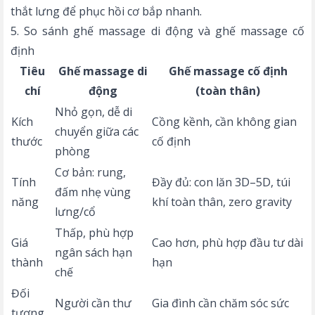
thắt lưng để phục hồi cơ bắp nhanh.
5. So sánh ghế massage di động và ghế massage cố
định
Tiêu
Ghế massage di
Ghế massage cố định
chí
động
(toàn thân)
Nhỏ gọn, dễ di
Kích
Cồng kềnh, cần không gian
chuyển giữa các
thước
cố định
phòng
Cơ bản: rung,
Tính
Đầy đủ: con lăn 3D–5D, túi
đấm nhẹ vùng
năng
khí toàn thân, zero gravity
lưng/cổ
Thấp, phù hợp
Giá
Cao hơn, phù hợp đầu tư dài
ngân sách hạn
thành
hạn
chế
Đối
Người cần thư
Gia đình cần chăm sóc sức
tượng