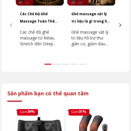
Các Chế Độ Ghế
Ghế massage vật lý
So 
Massage Toàn Thân
trị liệu là gì trong hỗ
và 
Phổ Biến Năm 2026
trợ cơ xương khớp
nên 
Các chế độ ghế
Ghế massage vật lý
So 
massage từ Relax,
trị liệu hỗ trợ thư
mas
Stretch đến Deep
giãn cơ, giảm đau
mas
Tissue được giải
mỏi và phục hồi vận
ngh
thích chi tiết kèm
động. Xem hướng
mas
hướng dẫn chọn
dẫn chọn ghế phù
và k
đúng chương trình
hợp cùng 5 mẫu nổi
đặt.
theo từng nhu cầu.
bật hiện nay.
phù 
chă
của 
Sản phẩm bạn có thể quan tâm
39%
31%
Giảm
Giảm
Giảm