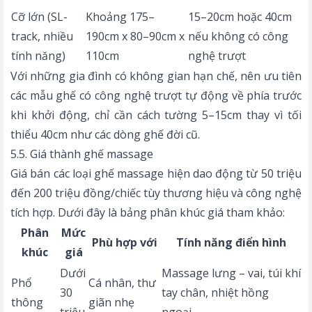
Cỡ lớn (SL-
Khoảng 175–
15–20cm hoặc 40cm
track, nhiều
190cm x 80–90cm x
nếu không có công
tính năng)
110cm
nghệ trượt
Với những gia đình có không gian hạn chế, nên ưu tiên
các mẫu ghế có công nghệ trượt tự động về phía trước
khi khởi động, chỉ cần cách tường 5–15cm thay vì tối
thiểu 40cm như các dòng ghế đời cũ.
5.5. Giá thành ghế massage
Giá bán các loại ghế massage hiện dao động từ 50 triệu
đến 200 triệu đồng/chiếc tùy thương hiệu và công nghệ
tích hợp. Dưới đây là bảng phân khúc giá tham khảo:
Phân
Mức
Phù hợp với
Tính năng điển hình
khúc
giá
Dưới
Massage lưng – vai, túi khí
Phổ
Cá nhân, thư
30
tay chân, nhiệt hồng
thông
giãn nhẹ
triệu
ngoại