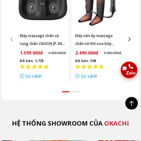
Máy massage chân và
Máy nén ép massage
Ghế m
rung chân OKACHI JP-801
chân túi khí xoa bóp
OKACH
tặng kèm vải lót ( Màu
OKACHI JP-1800
1.599.000đ
2.490.000đ
19.8
2.600.000đ
3.600.000đ
đen)
Đã bán: 1,728
Đã bán: 508
Đã bá
So sánh
So sánh
So
HỆ THỐNG SHOWROOM CỦA
OKACHI