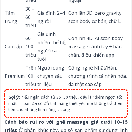
30 –
Tầm
Gia đình 2–4
Con lăn 3D, zero gravity,
60
trung
người
scan body cơ bản, chữ L
triệu
Gia đình
60 –
Con lăn 4D, AI scan body,
nhiều thế hệ,
Cao cấp
100
massage cánh tay + bàn
người cao
triệu
chân, điều khiển app
tuổi
Trên
Người dùng
Công nghệ Nhật/Hàn,
Premium
100
chuyên sâu,
chương trình cá nhân hóa,
triệu
trị liệu
da thật cao cấp
Gợi ý:
Nếu ngân sách từ 35–50 triệu, đây là "điểm ngọt" tốt
nhất — bạn đã có đủ tính năng thiết yếu mà không trả thêm
tiền cho những tính năng ít dùng.
Cảnh báo rủi ro với ghế massage giá dưới 10–15
triệu:
Ở phân khúc này, đa số sản phẩm sử dụng linh