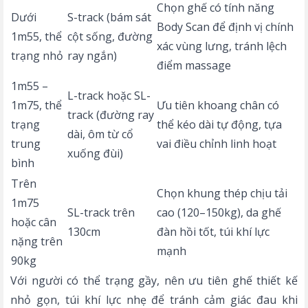
Chọn ghế có tính năng
Dưới
S-track (bám sát
Body Scan để định vị chính
1m55, thể
cột sống, đường
xác vùng lưng, tránh lệch
trạng nhỏ
ray ngắn)
điểm massage
1m55 –
L-track hoặc SL-
1m75, thể
Ưu tiên khoang chân có
track (đường ray
trạng
thể kéo dài tự động, tựa
dài, ôm từ cổ
trung
vai điều chỉnh linh hoạt
xuống đùi)
bình
Trên
Chọn khung thép chịu tải
1m75
SL-track trên
cao (120–150kg), da ghế
hoặc cân
130cm
đàn hồi tốt, túi khí lực
nặng trên
mạnh
90kg
Với người có thể trạng gầy, nên ưu tiên ghế thiết kế
nhỏ gọn, túi khí lực nhẹ để tránh cảm giác đau khi