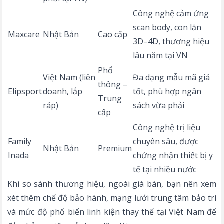
Công nghệ cảm ứng
scan body, con lăn
Maxcare
Nhật Bản
Cao cấp
3D–4D, thương hiệu
lâu năm tại VN
Phổ
Việt Nam (liên
Đa dạng mẫu mã giá
thông –
Elipsport
doanh, lắp
tốt, phù hợp ngân
Trung
ráp)
sách vừa phải
cấp
Công nghệ trị liệu
Family
chuyên sâu, được
Nhật Bản
Premium
Inada
chứng nhận thiết bị y
tế tại nhiều nước
Khi so sánh thương hiệu, ngoài giá bán, bạn nên xem
xét thêm chế độ bảo hành, mạng lưới trung tâm bảo trì
và mức độ phổ biến linh kiện thay thế tại Việt Nam để