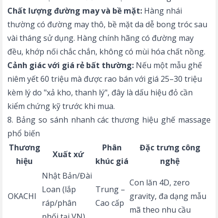
Chất lượng đường may và bề mặt:
Hàng nhái
thường có đường may thô, bề mặt da dễ bong tróc sau
vài tháng sử dụng. Hàng chính hãng có đường may
đều, khớp nối chắc chắn, không có mùi hóa chất nồng.
Cảnh giác với giá rẻ bất thường:
Nếu một mẫu ghế
niêm yết 60 triệu mà được rao bán với giá 25–30 triệu
kèm lý do "xả kho, thanh lý", đây là dấu hiệu đỏ cần
kiểm chứng kỹ trước khi mua.
8. Bảng so sánh nhanh các thương hiệu ghế massage
phổ biến
Thương
Phân
Đặc trưng công
Xuất xứ
hiệu
khúc giá
nghệ
Nhật Bản/Đài
Con lăn 4D, zero
Loan (lắp
Trung –
OKACHI
gravity, đa dạng mẫu
ráp/phân
Cao cấp
mã theo nhu cầu
phối tại VN)