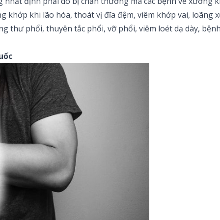
g nhất định phải do bị chấn thương mà các bệnh về xương kh
 khớp khi lão hóa, thoát vị đĩa đệm, viêm khớp vai, loãng xư
 thư phổi, thuyên tắc phổi, vỡ phổi, viêm loét dạ dày, bệnh
huốc