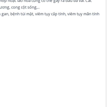
ớp hoặc lão hóa cũng có thể gây ra đau bả vai. Các
ơng, cong cột sống,...
 gan, bệnh túi mật, viêm tụy cấp tính, viêm tụy mãn tính