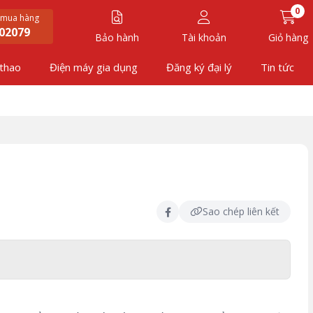
0
 mua hàng
02079
Bảo hành
Tài khoản
Giỏ hàng
 thao
Điện máy gia dụng
Đăng ký đại lý
Tin tức
Sao chép liên kết