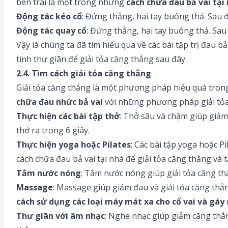
bên trái là một trong những
cách chữa đau bả vai tại
Động tác kéo cổ
: Đứng thẳng, hai tay buông thả. Sau đ
Động tác quay cổ
: Đứng thẳng, hai tay buông thả. Sau 
Vậy là chúng ta đã tìm hiểu qua về các bài tập trị đau
tính thư giãn để giải tỏa căng thẳng sau đây.
2.4. Tìm cách giải tỏa căng thẳng
Giải tỏa căng thẳng là một phương pháp hiệu quả trong 
chữa đau nhức bả vai
với những phương pháp giải tỏa
Thực hiện các bài tập thở
: Thở sâu và chậm giúp giảm
thở ra trong 6 giây.
Thực hiện yoga hoặc Pilates
: Các bài tập yoga hoặc P
cách chữa đau bả vai tại nhà để giải tỏa căng thẳng và 
Tắm nước nóng
: Tắm nước nóng giúp giải tỏa căng t
Massage
: Massage giúp giảm đau và giải tỏa căng th
cách sử dụng các loại máy mát xa cho cổ vai và gáy
Thư giãn với âm nhạc
: Nghe nhạc giúp giảm căng thẳn