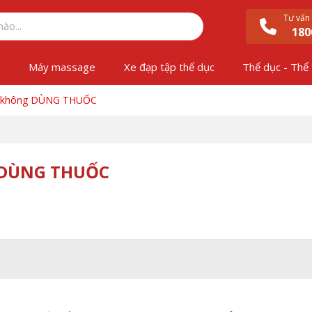
Tư vấn
180
ộ
Máy massage
Xe đạp tập thể dục
Thể dục - Thể
ai không DÙNG THUỐC
g DÙNG THUỐC