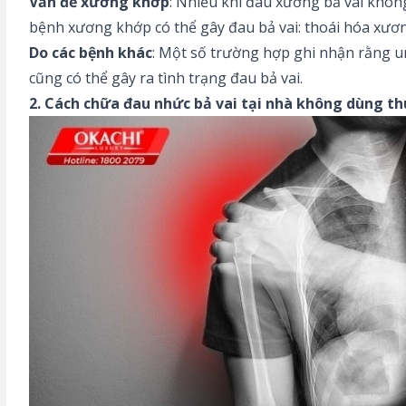
Vấn đề xương khớp
: Nhiều khi đau xương bả vai khôn
bệnh xương khớp có thể gây đau bả vai: thoái hóa xương
Do các bệnh khác
: Một số trường hợp ghi nhận rằng ung
cũng có thể gây ra tình trạng đau bả vai.
2. Cách chữa đau nhức bả vai tại nhà không dùng t