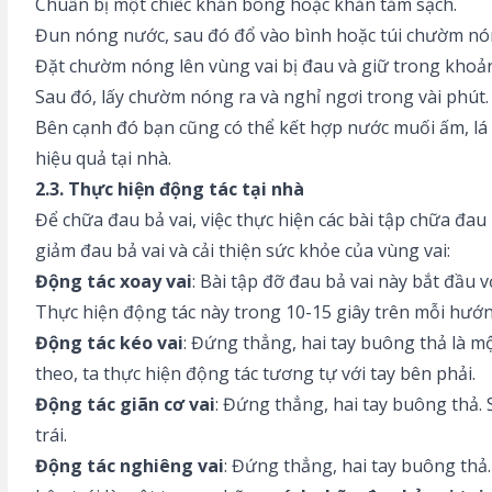
Chuẩn bị một chiếc khăn bông hoặc khăn tắm sạch.
Đun nóng nước, sau đó đổ vào bình hoặc túi chườm nó
Đặt chườm nóng lên vùng vai bị đau và giữ trong khoả
Sau đó, lấy chườm nóng ra và nghỉ ngơi trong vài phút.
Bên cạnh đó bạn cũng có thể kết hợp nước muối ấm, lá 
hiệu quả tại nhà.
2.3. Thực hiện động tác tại nhà
Để chữa đau bả vai, việc thực hiện các bài tập chữa đa
giảm đau bả vai và cải thiện sức khỏe của vùng vai:
Động tác xoay vai
: Bài tập đỡ đau bả vai này bắt đầu 
Thực hiện động tác này trong 10-15 giây trên mỗi hướn
Động tác kéo vai
: Đứng thẳng, hai tay buông thả là m
theo, ta thực hiện động tác tương tự với tay bên phải.
Động tác giãn cơ vai
: Đứng thẳng, hai tay buông thả. S
trái.
Động tác nghiêng vai
: Đứng thẳng, hai tay buông thả.