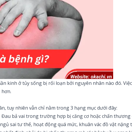
thần kinh ở tủy sống bị rối loạn bởi nguyên nhân nào đó. Vi
ả hơn.
ân, tuy nhiên vẫn chỉ nằm trong 3 hạng mục dưới đây:
: Đau bả vai trong trường hợp bị căng cơ hoặc chấn thương có
gủ sai tư thế, hoạt động quá mức, khuân vác đồ vật nặng trê