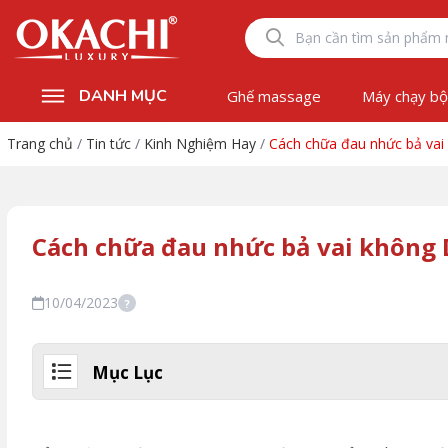
DANH MỤC
Ghế massage
Máy chạy b
Trang chủ
/
Tin tức
/
Kinh Nghiệm Hay
/
Cách chữa đau nhức bả v
Cách chữa đau nhức bả vai khôn
10/04/2023
?
Mục Lục