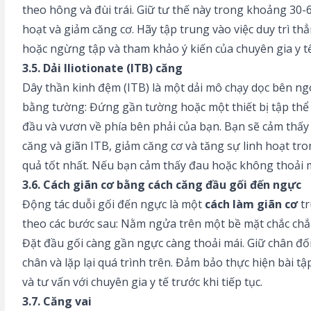
theo hông và đùi trái. Giữ tư thế này trong khoảng 30-60
hoạt và giảm căng cơ. Hãy tập trung vào việc duy trì t
hoặc ngừng tập và tham khảo ý kiến của chuyên gia y t
3.5. Dải Iliotionate (ITB) căng
Dây thần kinh đệm (ITB) là một dải mô chạy dọc bên ngo
bằng tường: Đứng gần tường hoặc một thiết bị tập thể d
đầu và vươn về phía bên phải của bạn. Bạn sẽ cảm thấy c
căng và giãn ITB, giảm căng cơ và tăng sự linh hoạt tr
quả tốt nhất. Nếu bạn cảm thấy đau hoặc không thoải m
3.6.
Cách giãn cơ
bằng cách căng đầu gối đến ngực
Động tác duỗi gối đến ngực là một
cách làm giãn cơ
tr
theo các bước sau: Nằm ngửa trên một bề mặt chắc chắn
Đặt đầu gối càng gần ngực càng thoải mái. Giữ chân đối 
chân và lặp lại quá trình trên. Đảm bảo thực hiện bài
và tư vấn với chuyên gia y tế trước khi tiếp tục.
3.7. Căng vai