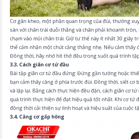
Cơ gân kheo, một phần quan trọng của đùi, thường xuy
sàn với chân trái duỗi thẳng và chân phải khoanh tròn, 
chạm vào mũi chân trái. Giữ tư thế này ít nhất 30 giây t
thể cảm nhận một chút căng thẳng nhẹ. Nếu cảm thấy đa
Đồng thời, hãy nhớ hít thở đều trong suốt quá trình tập
3.3.
Cách giãn cơ
tứ đầu
Bài tập giãn cơ tứ đầu đứng: Đứng gần tường hoặc thiết
bạn cảm thấy căng ở phía trước đùi. Đồng thời, siết cơ
và lặp lại. Bằng cách thực hiện đều đặn, cách giãn cơ t
quá trình thực hiện để đạt hiệu quả tốt nhất. Khi cơ t
đồng thời cải thiện sự linh hoạt và hiệu suất của cuộc t
3.4. Căng cơ gấp hông