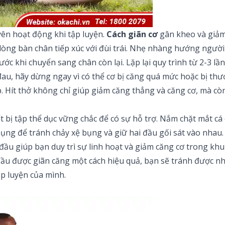
ên hoạt động khi tập luyện.
Cách giãn cơ
gân kheo và giảm
lòng bàn chân tiếp xúc với đùi trái. Nhẹ nhàng hướng người 
rước khi chuyển sang chân còn lại. Lặp lại quy trình từ 2-3 l
u, hãy dừng ngay vì có thể cơ bị căng quá mức hoặc bị thươ
. Hít thở không chỉ giúp giảm căng thẳng và căng cơ, mà còn
 bị tập thể dục vững chắc để có sự hỗ trợ. Nắm chặt mắt cá
 bụng để tránh chảy xệ bụng và giữ hai đầu gối sát vào nhau.
ứ đầu giúp bạn duy trì sự linh hoạt và giảm căng cơ trong kh
ứ đầu được giãn căng một cách hiệu quả, bạn sẽ tránh được 
ập luyện của mình.