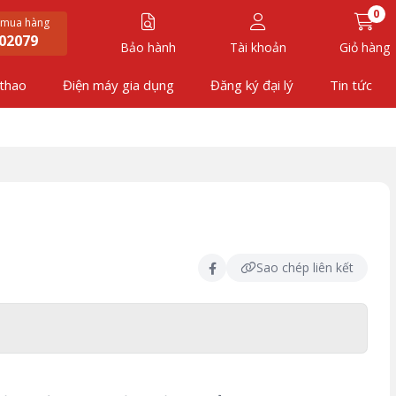
0
 mua hàng
02079
Bảo hành
Tài khoản
Giỏ hàng
 thao
Điện máy gia dụng
Đăng ký đại lý
Tin tức
Sao chép liên kết