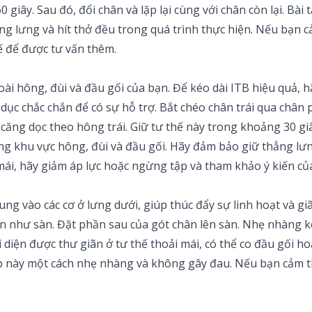
 giây. Sau đó, đổi chân và lặp lại cùng với chân còn lại. Bài
hẳng lưng và hít thở đều trong quá trình thực hiện. Nếu bạn
ế để được tư vấn thêm.
ài hông, đùi và đầu gối của bạn. Để kéo dài ITB hiệu quả, h
ục chắc chắn để có sự hỗ trợ. Bắt chéo chân trái qua chân p
ăng dọc theo hông trái. Giữ tư thế này trong khoảng 30 giây
ong khu vực hông, đùi và đầu gối. Hãy đảm bảo giữ thẳng lưn
ái, hãy giảm áp lực hoặc ngừng tập và tham khảo ý kiến của
ung vào các cơ ở lưng dưới, giúp thúc đẩy sự linh hoạt và g
 như sàn. Đặt phần sau của gót chân lên sàn. Nhẹ nhàng ké
diện được thư giãn ở tư thế thoải mái, có thể co đầu gối ho
 tập này một cách nhẹ nhàng và không gây đau. Nếu bạn cảm t