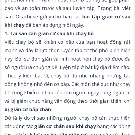
bảo vệ an toàn trước và sau luyện tập. Trong bài viết
sau, Okachi sẽ gợi ý cho bạn các
bài tập giãn cơ sau
khi chạy
để bạn áp dụng mỗi ngày.
1. Tại sao cần giãn cơ sau khi chạy bộ
Việc chạy bộ sẽ khiến cơ bắp của bạn hoạt động rất
mạnh và đây là lựa chọn luyện tập cơ thể phổ biến hiện
nay. Bởi sự đơn giản và linh hoạt nên chạy bộ được đa
số người ưa chuộng để luyện tập ở bất kỳ địa điểm nào.
Theo ý kiến bác sĩ, chạy bộ dù nhẹ nhàng nhưng tác
động không nhỏ đến cơ bắp. Các môn thể dục như chạy
bộ cũng khiến cơ bắp của con người ngày càng ngắn lại
và bị giảm chức năng vận động theo thời gian thậm chí
bị giãn cơ bắp chân
.
Đó là lý do vì sao những người chạy bộ cần thực hiện
các động tác
giãn cơ chân sau khi chạy
bằng các động
tác cơ bản. Nhờ
các bài tập giãn cơ
, hệ cơ bắp của bạn