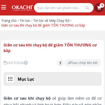
0
Trang chủ
/
Tin tức
/
Tin tức về Máy Chạy Bộ
/
Giãn cơ sau khi chạy bộ để giảm TỔN THƯƠNG cơ bắp
Giãn cơ sau khi chạy bộ để giảm TỔN THƯƠNG cơ
bắp
23/07/2026
Sao chép liên kết
?
Mục Lục
Giãn cơ sau khi chạy bộ
sẽ giúp làm mềm cơ để cơ
phục hồi nhanh và linh hoạt hơn. Điều này sẽ góp phần