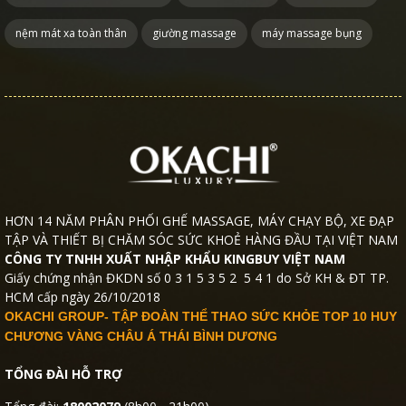
nệm mát xa toàn thân
giường massage
máy massage bụng
HƠN 14 NĂM PHÂN PHỐI GHẾ MASSAGE, MÁY CHẠY BỘ, XE ĐẠP
TẬP VÀ THIẾT BỊ CHĂM SÓC SỨC KHOẺ HÀNG ĐẦU TẠI VIỆT NAM
CÔNG TY TNHH XUẤT NHẬP KHẨU KINGBUY VIỆT NAM
Giấy chứng nhận ĐKDN số 0 3 1 5 3 5 2 5 4 1 do Sở KH & ĐT TP.
HCM cấp ngày 26/10/2018
OKACHI GROUP- TẬP ĐOÀN THỂ THAO SỨC KHỎE TOP 10 HUY
CHƯƠNG VÀNG CHÂU Á THÁI BÌNH DƯƠNG
TỔNG ĐÀI HỖ TRỢ