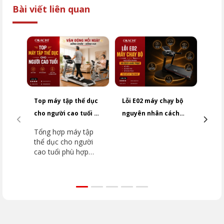
Bài viết liên quan
Top máy tập thể dục
Lỗi E02 máy chạy bộ
Cảm 
cho người cao tuổi an
nguyên nhân cách
chạy
toàn
khắc phục NHANH
hoạt
Tổng hợp máy tập
Tìm 
CHÓNG
kiểm
thể dục cho người
độn
cao tuổi phù hợp
tốc 
từng nhu cầu. Tham
nguy
khảo máy chạy bộ,
hướn
xe đạp tập và kinh
thay
nghiệm chọn mua an
các 
toàn từ OKACHI.
gặp.