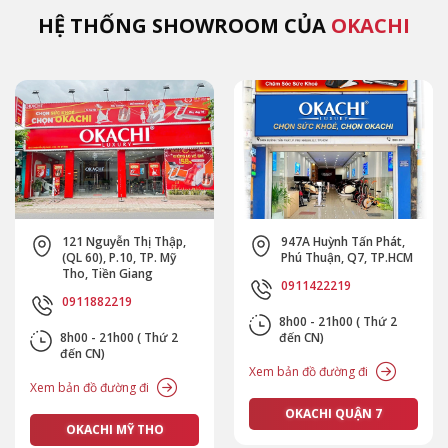
HỆ THỐNG SHOWROOM CỦA
OKACHI
947A Huỳnh Tấn Phát,
654 Cộng Hoà, P.13. Q.
Phú Thuận, Q7, TP.HCM
Tân Bình, TP.HCM
0911422219
0911472219
8h00 - 21h00 ( Thứ 2
8h00 - 21h00 ( Thứ 2
đến CN)
đến CN)
Xem bản đồ đường đi
Xem bản đồ đường đi
OKACHI QUẬN 7
OKACHI TÂN BÌNH