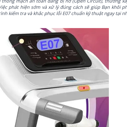
 thống mạch an toàn đang bị hở (Open Circuit), thường xảy
 Việc phát hiện sớm và xử lý đúng cách sẽ giúp Bạn khôi 
nh kiểm tra và khắc phục lỗi E07 chuẩn kỹ thuật ngay tại nh