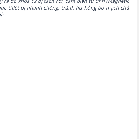
 ra do khóa từ bị tách rời, cảm biến từ tính (Magnetic
phục thiết bị nhanh chóng, tránh hư hỏng bo mạch chủ
à.