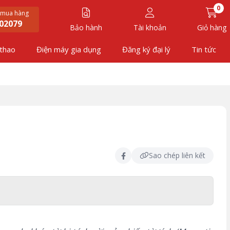
0
 mua hàng
02079
Bảo hành
Tài khoản
Giỏ hàng
 thao
Điện máy gia dụng
Đăng ký đại lý
Tin tức
Sao chép liên kết