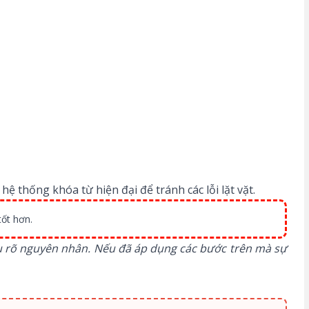
 thống khóa từ hiện đại để tránh các lỗi lặt vặt.
tốt hơn.
u rõ nguyên nhân. Nếu đã áp dụng các bước trên mà sự