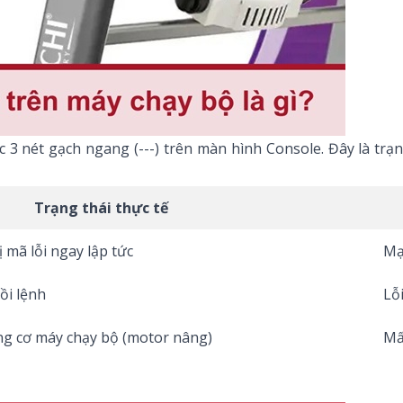
c 3 nét gạch ngang (---) trên màn hình Console. Đây là trạ
Trạng thái thực tế
mã lỗi ngay lập tức
Mạ
ồi lệnh
Lỗ
g cơ máy chạy bộ
(motor nâng)
Mấ