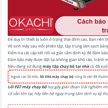
Để duy trì thiết bị luôn ở trạng thái đỉnh cao, Bạn nên t
Vệ sinh máy sau mỗi phiên tập, tập trung làm sạch bảng
Kiểm tra các cáp kết nối và giắc cắm định kỳ để đảm bảo
Đảm bảo máy được đặt tại không gian khô ráo, tránh m
Nếu đang sử dụng
máy tập chạy bộ tại nhà
cũ đã xuố
Ngoài các lỗi trên,
lỗi E04 máy chạy bộ
cũng là vấn đề thường
Lỗi E07 máy chạy bộ
tuy gây gián đoạn trải nghiệm n
cố vẫn tồn tại, hãy liên hệ ngay trung tâm dịch vụ kỹ 