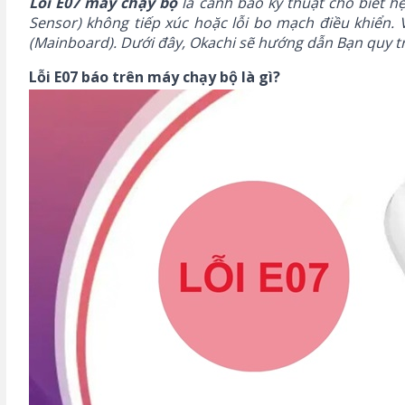
Lỗi E07 máy chạy bộ
là cảnh báo kỹ thuật cho biết hệ
Sensor) không tiếp xúc hoặc lỗi bo mạch điều khiển.
(Mainboard). Dưới đây,
Okachi
sẽ hướng dẫn Bạn quy trì
Lỗi E07 báo trên máy chạy bộ là gì?