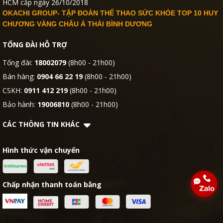
HCM cấp ngày 26/10/2018
OKACHI GROUP- TẬP ĐOÀN THỂ THAO SỨC KHỎE TOP 10 HUY
CHƯƠNG VÀNG CHÂU Á THÁI BÌNH DƯƠNG
TỔNG ĐÀI HỖ TRỢ
Tổng đài:
18002079
(8h00 - 21h00)
Bán hàng:
0904 66 22 19
(8h00 - 21h00)
CSKH:
0911 412 219
(8h00 - 21h00)
Bảo hành:
19006810
(8h00 - 21h00)
CÁC THÔNG TIN KHÁC
Hình thức vận chuyển
Chấp nhận thanh toán bằng