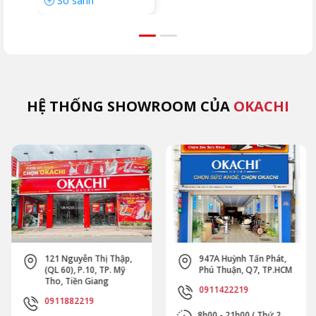
So sánh
HỆ THỐNG SHOWROOM CỦA
OKACHI
121 Nguyễn Thị Thập,
947A Huỳnh Tấn Phát,
(QL 60), P.10, TP. Mỹ
Phú Thuận, Q7, TP.HCM
Tho, Tiền Giang
0911422219
0911882219
8h00 - 21h00 ( Thứ 2