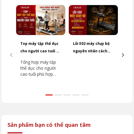
Top máy tập thể dục
Lỗi E02 máy chạy bộ
Cảm 
cho người cao tuổi an
nguyên nhân cách
chạy
toàn
khắc phục NHANH
hoạt
Tổng hợp máy tập
Tìm 
CHÓNG
kiểm
thể dục cho người
độn
cao tuổi phù hợp
tốc 
từng nhu cầu. Tham
nguy
khảo máy chạy bộ,
hướn
xe đạp tập và kinh
thay
nghiệm chọn mua an
các 
toàn từ OKACHI.
gặp.
Sản phẩm bạn có thể quan tâm