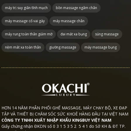
máy trị suy giãn tĩnh mạch
bồn massage ngâm chân
máy massage cổ vai gáy
máy massage chân
máy rung toàn thân giảm mỡ
đai mát xa bụng
súng massage
nệm mát xa toàn thân
giường massage
máy massage bụng
HƠN 14 NĂM PHÂN PHỐI GHẾ MASSAGE, MÁY CHẠY BỘ, XE ĐẠP
TẬP VÀ THIẾT BỊ CHĂM SÓC SỨC KHOẺ HÀNG ĐẦU TẠI VIỆT NAM
CÔNG TY TNHH XUẤT NHẬP KHẨU KINGBUY VIỆT NAM
Giấy chứng nhận ĐKDN số 0 3 1 5 3 5 2 5 4 1 do Sở KH & ĐT TP.