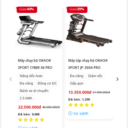
44%
39%
Giảm
Giảm
Giảm
Máy chạy bộ OKACHI
Máy tập chạy bộ OKACHI
Máy c
SPORT CYBER X6 PRO
SPORT JP-300A PRO
VICT
Nâng dốc Auto
Đa năng
Giảm sốc
Đa n
Đa năng
Động cơ DC
Gấp gọn
4 HP
Bánh xe di chuyển
13.350.000đ
15.9
21.900.000đ
2.5 kWh
Đã bán: 1,200
Đã bá
22.500.000đ
40.000.000đ
So sánh
So
Đã bán: 9,688