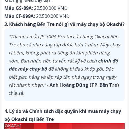
không gỉ siêu dày dặn.
Mẫu GS-89A:
22.500.000 VNĐ
Mẫu CF-999A:
22.500.000 VNĐ
3. Khách hàng Bến Tre nói gì về máy chạy bộ Okachi?
"Tôi mua mẫu JP-300A Pro tại cửa hàng Okachi Bến
Tre cho cả nhà cùng tập được hơn 1 năm. Máy chạy
rất êm, không phát ra tiếng ồn làm phiền hàng
xóm. Bạn nhân viên tư vấn rất kỹ về cách
chỉnh độ
dốc máy chạy bộ
để không bị đau khớp gối. Đặc
biệt giao hàng và lắp ráp tận nhà ngay trong ngày
rất nhanh nhẹn."
-
Anh Hoàng Dũng (TP. Bến Tre)
chia sẻ.
4. Lý do và Chính sách đặc quyền khi mua máy chạy
bộ Okachi tại Bến Tre