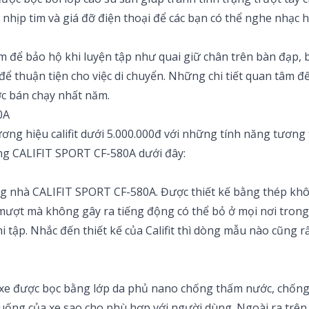
o nhịp tim và giá đỡ điện thoại để các bạn có thể nghe nhạc 
 để bảo hộ khi luyện tập như quai giữ chân trên bàn đạp, 
 để thuận tiện cho việc di chuyển. Những chi tiết quan tâm
c bán chạy nhất năm.
0A
ơng hiệu califit dưới 5.000.000đ với những tính năng tương
ng CALIFIT SPORT CF-580A dưới đây:
ng nhà CALIFIT SPORT CF-580A. Được thiết kế bằng thép khôn
, mượt mà không gây ra tiếng động có thể bỏ ở mọi nơi tro
tập. Nhắc đến thiết kế của Califit thì dòng mẫu nào cũng r
 xe được bọc bằng lớp da phủ nano chống thấm nước, chống 
xuống của xe sao cho phù hợp với người dùng. Ngoài ra trên