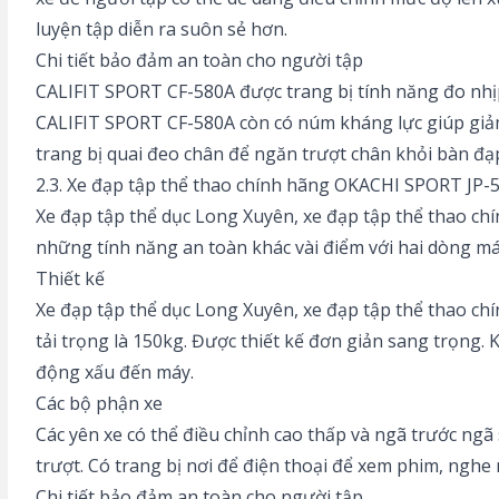
luyện tập diễn ra suôn sẻ hơn.
Chi tiết bảo đảm an toàn cho người tập
CALIFIT SPORT CF-580A được trang bị tính năng đo nhịp
CALIFIT SPORT CF-580A còn có núm kháng lực giúp giảm
trang bị quai đeo chân để ngăn trượt chân khỏi bàn đạ
2.3. Xe đạp tập thể thao chính hãng OKACHI SPORT JP-
Xe đạp tập thể dục Long Xuyên, xe đạp tập thể thao c
những tính năng an toàn khác vài điểm với hai dòng má
Thiết kế
Xe đạp tập thể dục Long Xuyên, xe đạp tập thể thao ch
tải trọng là 150kg. Được thiết kế đơn giản sang trọng.
động xấu đến máy.
Các bộ phận xe
Các yên xe có thể điều chỉnh cao thấp và ngã trước ngã
trượt. Có trang bị nơi để điện thoại để xem phim, nghe
Chi tiết bảo đảm an toàn cho người tập