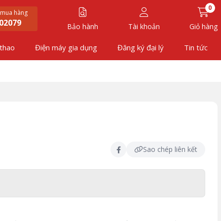
0
 mua hàng
02079
Bảo hành
Tài khoản
Giỏ hàng
 thao
Điện máy gia dụng
Đăng ký đại lý
Tin tức
Sao chép liên kết