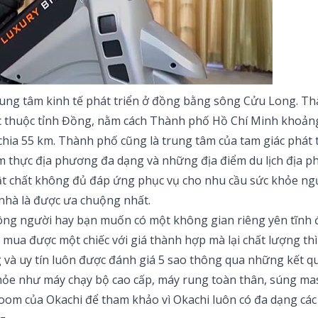
rung tâm kinh tế phát triển ở đồng bằng sông Cửu Long. Th
ực thuộc tỉnh Đồng, nằm cách Thành phố Hồ Chí Minh khoả
chia 55 km. Thành phố cũng là trung tâm của tam giác phá
 ẩm thực địa phương đa dạng và những địa điểm du lịch địa p
ở vật chất không đủ đáp ứng phục vụ cho nhu cầu sức khỏe 
i nhà là được ưa chuộng nhất.
 người hay bạn muốn có một không gian riêng yên tĩnh để 
ua được một chiếc với giá thành hợp mà lại chất lượng thì p
 và uy tín luôn được đánh giá 5 sao thông qua những kết q
hỏe như máy chạy bộ cao cấp, máy rung toàn thân, súng mass
room của Okachi để tham khảo vì Okachi luôn có đa dạng cá