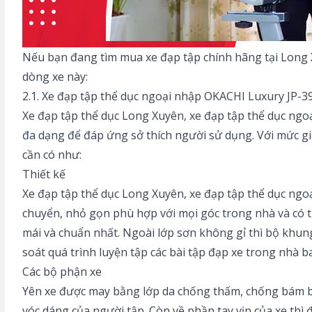
Nếu bạn đang tìm mua xe đạp tập chính hãng tại Long X
dòng xe này:
2.1. Xe đạp tập thể dục ngoại nhập OKACHI Luxury JP-
Xe đạp tập thể dục Long Xuyên, xe đạp tập thể dục ng
đa dạng để đáp ứng sở thích người sử dụng. Với mức g
cần có như:
Thiết kế
Xe đạp tập thể dục Long Xuyên, xe đạp tập thể dục ngo
chuyển, nhỏ gọn phù hợp với mọi góc trong nhà và có t
mái và chuẩn nhất. Ngoài lớp sơn không gỉ thì bộ khung
soát quá trình luyện tập các bài tập đạp xe trong nhà b
Các bộ phận xe
Yên xe được may bằng lớp da chống thấm, chống bám bụi
vóc dáng của người tập. Còn về phần tay vịn của xe thì