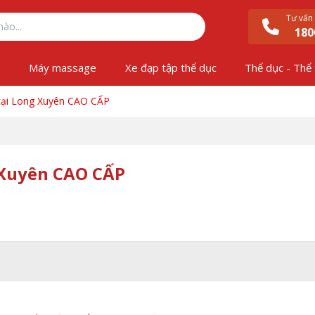
Tư vấn
180
ộ
Máy massage
Xe đạp tập thể dục
Thể dục - Thể
tại Long Xuyên CAO CẤP
 Xuyên CAO CẤP