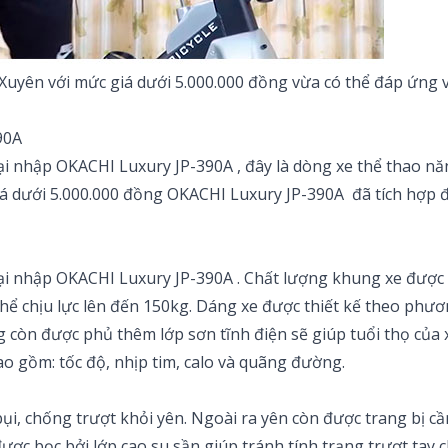
uyên với mức giá dưới 5.000.000 đồng vừa có thể đáp ứng về
390A
oại nhập OKACHI Luxury JP-390A , đây là dòng xe thể thao 
iá dưới 5.000.000 đồng OKACHI Luxury JP-390A đã tích hợp 
ại nhập OKACHI Luxury JP-390A . Chất lượng khung xe được 
hể chịu lực lên đến 150kg. Dáng xe được thiết kế theo phươ
 còn được phủ thêm lớp sơn tĩnh điện sẽ giúp tuổi thọ của 
ao gồm: tốc độ, nhịp tim, calo và quãng đường.
, chống trượt khỏi yên. Ngoài ra yên còn được trang bị cầ
 được bọc bởi lớp cao su sần giúp tránh tính trạng trượt ta