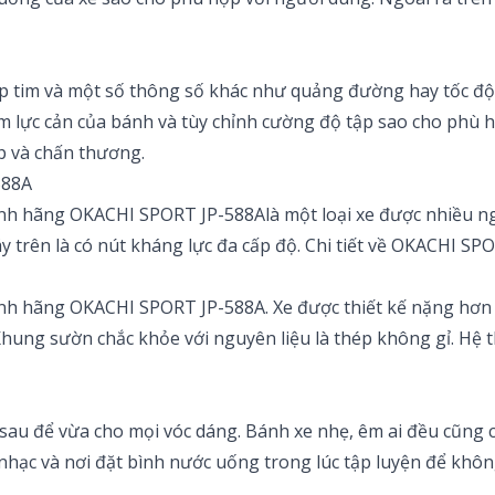
 tim và một số thông số khác như quảng đường hay tốc độ l
 lực cản của bánh và tùy chỉnh cường độ tập sao cho phù 
p và chấn thương.
588A
hính hãng OKACHI SPORT JP-588Alà một loại xe được nhiều 
y trên là có nút kháng lực đa cấp độ. Chi tiết về OKACHI S
ính hãng OKACHI SPORT JP-588A. Xe được thiết kế nặng hơn s
 Khung sườn chắc khỏe với nguyên liệu là thép không gỉ. Hệ 
 sau để vừa cho mọi vóc dáng. Bánh xe nhẹ, êm ai đều cũng 
 nhạc và nơi đặt bình nước uống trong lúc tập luyện để khôn