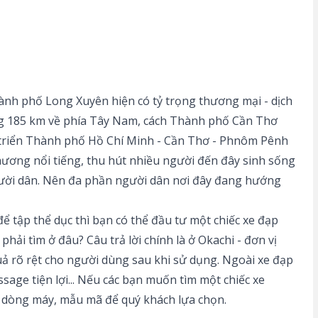
ành phố Long Xuyên hiện có tỷ trọng thương mại - dịch
ng 185 km về phía Tây Nam, cách Thành phố Cần Thơ
t triển Thành phố Hồ Chí Minh - Cần Thơ - Phnôm Pênh
hương nổi tiếng, thu hút nhiều người đến đây sinh sống
người dân. Nên đa phần người dân nơi đây đang hướng
tập thể dục thì bạn có thể đầu tư một chiếc
xe đạp
hải tìm ở đâu? Câu trả lời chính là ở Okachi - đơn vị
uả rõ rệt cho người dùng sau khi sử dụng. Ngoài xe đạp
age tiện lợi... Nếu các bạn muốn tìm một chiếc xe
c dòng máy, mẫu mã để quý khách lựa chọn.