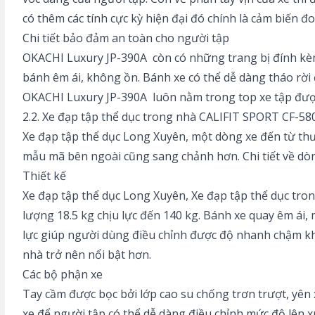
có thêm các tính cực kỳ hiện đại đó chính là cảm biến đ
Chi tiết bảo đảm an toàn cho người tập
OKACHI Luxury JP-390A còn có những trang bị đính kèm
bánh êm ái, không ồn. Bánh xe có thể dễ dàng tháo rời
OKACHI Luxury JP-390A luôn nằm trong top xe tập đượ
2.2. Xe đạp tập thể dục trong nhà CALIFIT SPORT CF-58
Xe đạp tập thể dục Long Xuyên, một dòng xe đến từ thư
mẫu mã bên ngoài cũng sang chảnh hơn. Chi tiết về dò
Thiết kế
Xe đạp tập thể dục Long Xuyên, Xe đạp tập thể dục tro
lượng 18.5 kg chịu lực đến 140 kg. Bánh xe quay êm ái
lực giúp người dùng điều chỉnh được độ nhanh chậm khi 
nhà trở nên nổi bật hơn.
Các bộ phận xe
Tay cầm được bọc bởi lớp cao su chống trơn trượt, yên
xe để người tập có thể dễ dàng điều chỉnh mức độ lên 