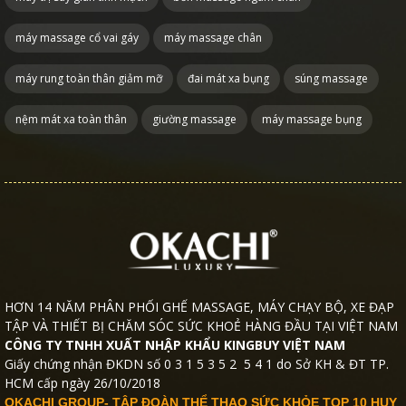
máy massage cổ vai gáy
máy massage chân
máy rung toàn thân giảm mỡ
đai mát xa bụng
súng massage
nệm mát xa toàn thân
giường massage
máy massage bụng
HƠN 14 NĂM PHÂN PHỐI GHẾ MASSAGE, MÁY CHẠY BỘ, XE ĐẠP
TẬP VÀ THIẾT BỊ CHĂM SÓC SỨC KHOẺ HÀNG ĐẦU TẠI VIỆT NAM
CÔNG TY TNHH XUẤT NHẬP KHẨU KINGBUY VIỆT NAM
Giấy chứng nhận ĐKDN số 0 3 1 5 3 5 2 5 4 1 do Sở KH & ĐT TP.
HCM cấp ngày 26/10/2018
OKACHI GROUP- TẬP ĐOÀN THỂ THAO SỨC KHỎE TOP 10 HUY