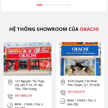
lắp đầu. Tránh ngay
vùng cấm, kỹ thuật
JP-
5 sai lầm khiến máy
đúng từ chuyên gia
như
hỏng nhanh cùng
OKACHI để phục hồi
Extr
OKACHI.
an toàn.
(MK
HỆ THỐNG SHOWROOM CỦA
OKACHI
121 Nguyễn Thị Thập,
947A Huỳnh Tấn Phát,
(QL 60), P.10, TP. Mỹ
Phú Thuận, Q7, TP.HCM
Tho, Tiền Giang
0911422219
0911882219
8h00 - 21h00 ( Thứ 2
8h00 - 21h00 ( Thứ 2
đến CN)