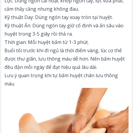
Lực: Dùng ngón cái hoặc khớp ngón tay, lực vừa phải,
cảm thấy căng nhưng không đau.
Kỹ thuật Day: Dùng ngón tay xoay tròn tại huyệt.
Kỹ thuật Ấn: Dùng ngón tay giữ cố định và ấn sâu vào
huyệt trong 3-5 giây rồi thả ra.
Thời gian: Mỗi huyệt bấm từ 1-3 phút.
Buổi tối trước khi đi ngủ là thời điểm vàng, lúc cơ thể
được thư giãn, lưu thông máu dễ hơn. Nên bấm huyệt
đều đặn mỗi ngày để đạt hiệu quả lâu dài.
Lưu ý quan trọng khi tự bấm huyệt chân lưu thông
máu