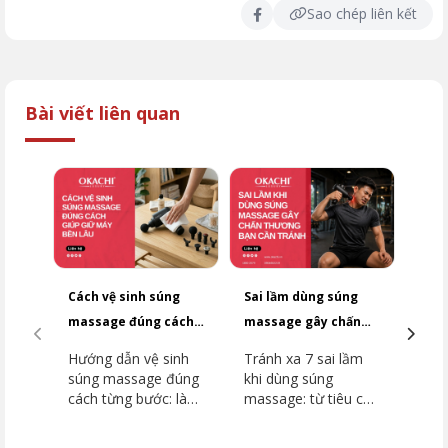
Sao chép liên kết
Bài viết liên quan
Cách vệ sinh súng
Sai lầm dùng súng
Top
massage đúng cách
massage gây chấn
dưới
giúp giữ máy bền lâu
thương bạn cần
2026
Hướng dẫn vệ sinh
Tránh xa 7 sai lầm
Top
tránh
súng massage đúng
khi dùng súng
dưới
cách từng bước: làm
massage: từ tiêu cơ
2026
sạch thân máy, đầu
vân đến đột quỵ.
dòn
massage, khu vực
Hướng dẫn chi tiết
như