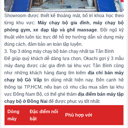
Showroom được thiết kế thoáng mát, bố trí khoa học theo
từng khu vực:
Máy chạy bộ gia đình,
máy chạy bộ
phòng gym
, xe đạp tập và ghế massage
. Đội ngũ kỹ
thuật viên luôn túc trực để hỗ trợ hướng dẫn sử dụng máy
đúng cách, đảm bảo an toàn tập luyện.
3. Top 3 dòng máy chạy bộ bán chạy nhất tại Tân Bình
Để giúp quý khách dễ dàng lựa chọn, Okachi gợi ý 3 mẫu
máy đang được các gia đình tại khu vực Tân Bình cũng
như những khách hàng đang tìm kiếm
địa chỉ bán máy
chạy bộ Gò Vấp
tin dùng nhất hiện nay. Bên cạnh hệ
thống tại TP.HCM, nếu bạn có nhu cầu mua sắm tại khu
vực Đông Nam Bộ, có thể ghé thăm
địa điểm bán máy tập
chạy bộ ở Đồng Nai
để được phục vụ tốt nhất:
Dòng
Đặc điểm nổi
Phù hợp với
máy
bật