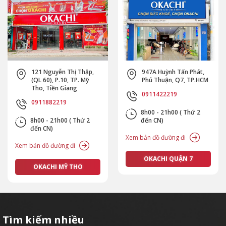
121 Nguyễn Thị Thập,
947A Huỳnh Tấn Phát,
(QL 60), P.10, TP. Mỹ
Phú Thuận, Q7, TP.HCM
Tho, Tiền Giang
0911422219
0911882219
8h00 - 21h00 ( Thứ 2
8h00 - 21h00 ( Thứ 2
đến CN)
đến CN)
Xem bản đồ đường đi
Xem bản đồ đường đi
OKACHI QUẬN 7
OKACHI MỸ THO
Tìm kiếm nhiều