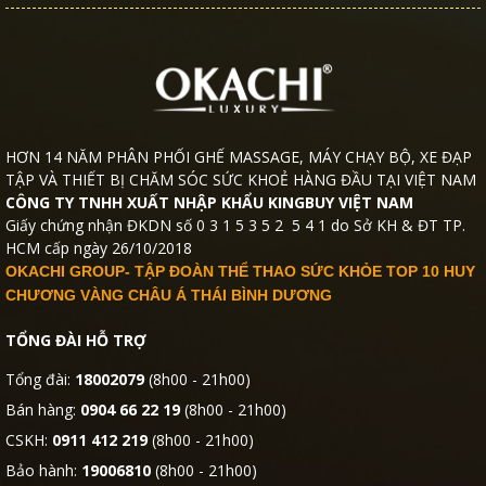
HƠN 14 NĂM PHÂN PHỐI GHẾ MASSAGE, MÁY CHẠY BỘ, XE ĐẠP
TẬP VÀ THIẾT BỊ CHĂM SÓC SỨC KHOẺ HÀNG ĐẦU TẠI VIỆT NAM
CÔNG TY TNHH XUẤT NHẬP KHẨU KINGBUY VIỆT NAM
Giấy chứng nhận ĐKDN số 0 3 1 5 3 5 2 5 4 1 do Sở KH & ĐT TP.
HCM cấp ngày 26/10/2018
OKACHI GROUP- TẬP ĐOÀN THỂ THAO SỨC KHỎE TOP 10 HUY
CHƯƠNG VÀNG CHÂU Á THÁI BÌNH DƯƠNG
TỔNG ĐÀI HỖ TRỢ
Tổng đài:
18002079
(8h00 - 21h00)
Bán hàng:
0904 66 22 19
(8h00 - 21h00)
CSKH:
0911 412 219
(8h00 - 21h00)
Bảo hành:
19006810
(8h00 - 21h00)