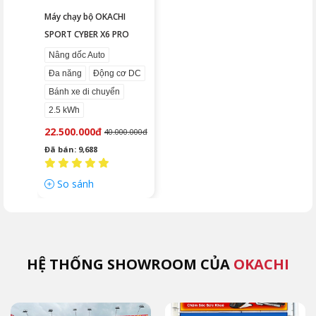
Máy chạy bộ OKACHI
SPORT CYBER X6 PRO
Nâng dốc Auto
Đa năng
Động cơ DC
Bánh xe di chuyển
2.5 kWh
22.500.000đ
40.000.000đ
Đã bán: 9,688
So sánh
HỆ THỐNG SHOWROOM CỦA
OKACHI