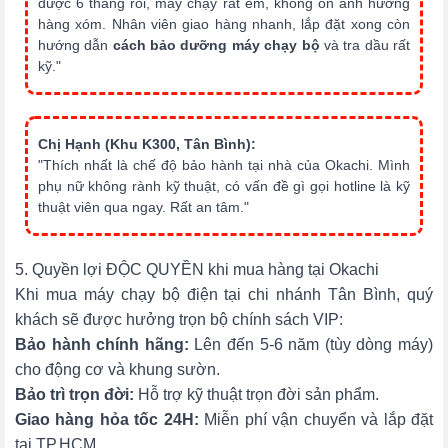
được 6 tháng rồi, máy chạy rất êm, không ồn ảnh hưởng
hàng xóm. Nhân viên giao hàng nhanh, lắp đặt xong còn
hướng dẫn
cách bảo dưỡng máy chạy bộ
và tra dầu rất
kỹ."
Chị Hạnh (Khu K300, Tân Bình):
"Thích nhất là chế độ bảo hành tại nhà của Okachi. Mình
phụ nữ không rành kỹ thuật, có vấn đề gì gọi hotline là kỹ
thuật viên qua ngay. Rất an tâm."
5. Quyền lợi ĐỘC QUYỀN khi mua hàng tại Okachi
Khi mua máy chạy bộ điện tại chi nhánh Tân Bình, quý
khách sẽ được hưởng trọn bộ chính sách VIP:
Bảo hành chính hãng:
Lên đến 5-6 năm (tùy dòng máy)
cho động cơ và khung sườn.
Bảo trì trọn đời:
Hỗ trợ kỹ thuật trọn đời sản phẩm.
Giao hàng hỏa tốc 24H:
Miễn phí vận chuyển và lắp đặt
tại TP.HCM.