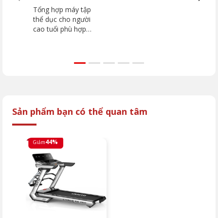
toàn
khắc phục NHANH
hoạt
Tổng hợp máy tập
Tìm 
CHÓNG
kiểm
thể dục cho người
độn
cao tuổi phù hợp
tốc 
từng nhu cầu. Tham
nguy
khảo máy chạy bộ,
hướn
xe đạp tập và kinh
thay
nghiệm chọn mua an
các 
toàn từ OKACHI.
gặp.
Sản phẩm bạn có thể quan tâm
44%
Giảm