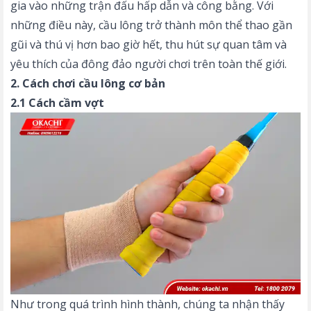
gia vào những trận đấu hấp dẫn và công bằng. Với
những điều này, cầu lông trở thành môn thể thao gần
gũi và thú vị hơn bao giờ hết, thu hút sự quan tâm và
yêu thích của đông đảo người chơi trên toàn thế giới.
2. Cách chơi cầu lông cơ bản
2.1 Cách cầm vợt
Như trong quá trình hình thành, chúng ta nhận thấy