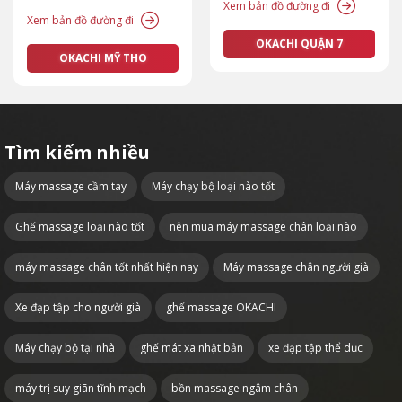
Xem bản đồ đường đi
Xem bản đồ đường đi
OKACHI QUẬN 7
OKACHI MỸ THO
Tìm kiếm nhiều
Máy massage cầm tay
Máy chạy bộ loại nào tốt
Ghế massage loại nào tốt
nên mua máy massage chân loại nào
máy massage chân tốt nhất hiện nay
Máy massage chân người già
Xe đạp tập cho người già
ghế massage OKACHI
Máy chạy bộ tại nhà
ghế mát xa nhật bản
xe đạp tập thể dục
máy trị suy giãn tĩnh mạch
bồn massage ngâm chân