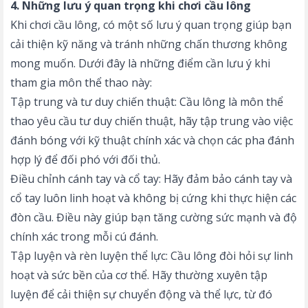
4. Những lưu ý quan trọng khi chơi cầu lông
Khi chơi cầu lông, có một số lưu ý quan trọng giúp bạn
cải thiện kỹ năng và tránh những chấn thương không
mong muốn. Dưới đây là những điểm cần lưu ý khi
tham gia môn thể thao này:
Tập trung và tư duy chiến thuật: Cầu lông là môn thể
thao yêu cầu tư duy chiến thuật, hãy tập trung vào việc
đánh bóng với kỹ thuật chính xác và chọn các pha đánh
hợp lý để đối phó với đối thủ.
Điều chỉnh cánh tay và cổ tay: Hãy đảm bảo cánh tay và
cổ tay luôn linh hoạt và không bị cứng khi thực hiện các
đòn cầu. Điều này giúp bạn tăng cường sức mạnh và độ
chính xác trong mỗi cú đánh.
Tập luyện và rèn luyện thể lực: Cầu lông đòi hỏi sự linh
hoạt và sức bền của cơ thể. Hãy thường xuyên tập
luyện để cải thiện sự chuyển động và thể lực, từ đó