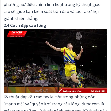
phương. Sự điều chỉnh linh hoạt trong kỹ thuật giao
cầu sẽ giúp bạn kiểm soát trận đấu và tạo ra cơ hội
giành chiến thắng.
2.4 Cách đập cầu lông
Kỹ thuật đập cầu cao tay là một trong những đòn
"mạnh mẽ" và "quyền lực" trong cầu lông, được xem là
một trong những kỹ thuật đánh nâng cao. Kỹ thuật này