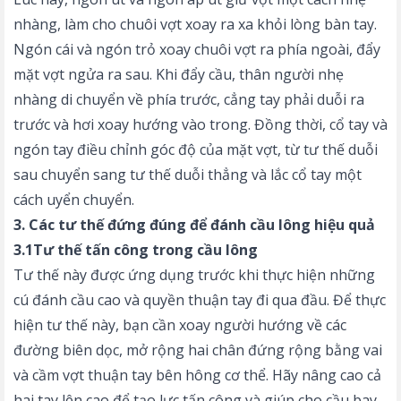
nhàng, làm cho chuôi vợt xoay ra xa khỏi lòng bàn tay.
Ngón cái và ngón trỏ xoay chuôi vợt ra phía ngoài, đẩy
mặt vợt ngửa ra sau. Khi đẩy cầu, thân người nhẹ
nhàng di chuyển về phía trước, cẳng tay phải duỗi ra
trước và hơi xoay hướng vào trong. Đồng thời, cổ tay và
ngón tay điều chỉnh góc độ của mặt vợt, từ tư thế duỗi
sau chuyển sang tư thế duỗi thẳng và lắc cổ tay một
cách uyển chuyển.
3. Các tư thế đứng đúng để đánh cầu lông hiệu quả
3.1Tư thế tấn công trong cầu lông
Tư thế này được ứng dụng trước khi thực hiện những
cú đánh cầu cao và quyền thuận tay đi qua đầu. Để thực
hiện tư thế này, bạn cần xoay người hướng về các
đường biên dọc, mở rộng hai chân đứng rộng bằng vai
và cầm vợt thuận tay bên hông cơ thể. Hãy nâng cao cả
hai tay lên cao để tạo lực tấn công và giúp cho cầu bay