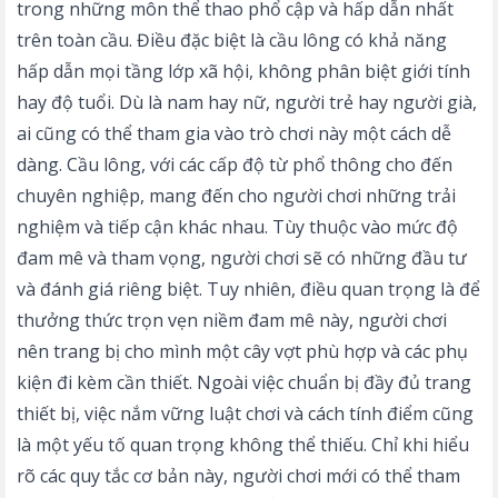
trong những môn thể thao phổ cập và hấp dẫn nhất
trên toàn cầu. Điều đặc biệt là cầu lông có khả năng
hấp dẫn mọi tầng lớp xã hội, không phân biệt giới tính
hay độ tuổi. Dù là nam hay nữ, người trẻ hay người già,
ai cũng có thể tham gia vào trò chơi này một cách dễ
dàng. Cầu lông, với các cấp độ từ phổ thông cho đến
chuyên nghiệp, mang đến cho người chơi những trải
nghiệm và tiếp cận khác nhau. Tùy thuộc vào mức độ
đam mê và tham vọng, người chơi sẽ có những đầu tư
và đánh giá riêng biệt. Tuy nhiên, điều quan trọng là để
thưởng thức trọn vẹn niềm đam mê này, người chơi
nên trang bị cho mình một cây vợt phù hợp và các phụ
kiện đi kèm cần thiết. Ngoài việc chuẩn bị đầy đủ trang
thiết bị, việc nắm vững luật chơi và cách tính điểm cũng
là một yếu tố quan trọng không thể thiếu. Chỉ khi hiểu
rõ các quy tắc cơ bản này, người chơi mới có thể tham