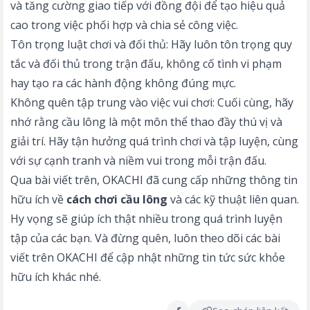
và tăng cường giao tiếp với đồng đội để tạo hiệu quả
cao trong việc phối hợp và chia sẻ công việc.
Tôn trọng luật chơi và đối thủ: Hãy luôn tôn trọng quy
tắc và đối thủ trong trận đấu, không cố tình vi phạm
hay tạo ra các hành động không đúng mực.
Không quên tập trung vào việc vui chơi: Cuối cùng, hãy
nhớ rằng cầu lông là một môn thể thao đầy thú vị và
giải trí. Hãy tận hưởng quá trình chơi và tập luyện, cùng
với sự cạnh tranh và niềm vui trong mỗi trận đấu.
Qua bài viết trên, OKACHI đã cung cấp những thông tin
hữu ích về
cách chơi cầu lông
và các kỹ thuật liên quan.
Hy vọng sẽ giúp ích thật nhiều trong quá trình luyện
tập của các bạn. Và đừng quên, luôn theo dõi các bài
viết trên OKACHI để cập nhật những tin tức sức khỏe
hữu ích khác nhé.