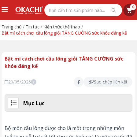
0
Trang chủ
/
Tin tức
/
Kiến thức thể thao
/
Bật mí cách chơi cầu lông giỏi TĂNG CƯỜNG sức khỏe đáng kể
Bật mí cách chơi cầu lông giỏi TĂNG CƯỜNG sức
khỏe đáng kể
20/05/2026
Sao chép liên kết
?
Mục Lục
Bộ môn cầu lông được cho là một trọng những môn
thể thao hỗ trợ rất tốt cho sức khỏe và là môn có tốc độ