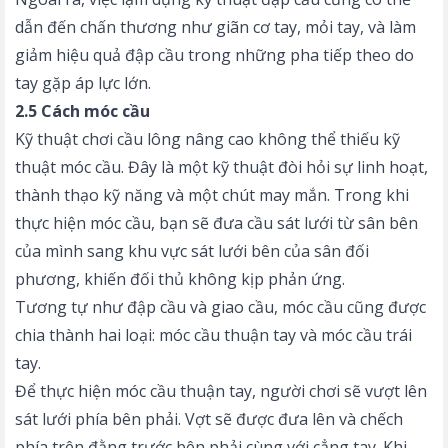
dẫn đến chấn thương như giãn cơ tay, mỏi tay, và làm
giảm hiệu quả đập cầu trong những pha tiếp theo do
tay gặp áp lực lớn.
2.5 Cách móc cầu
Kỹ thuật chơi cầu lông nâng cao không thể thiếu kỹ
thuật móc cầu. Đây là một kỹ thuật đòi hỏi sự linh hoạt,
thành thạo kỹ năng và một chút may mắn. Trong khi
thực hiện móc cầu, bạn sẽ đưa cầu sát lưới từ sân bên
của mình sang khu vực sát lưới bên của sân đối
phương, khiến đối thủ không kịp phản ứng.
Tương tự như đập cầu và giao cầu, móc cầu cũng được
chia thành hai loại: móc cầu thuận tay và móc cầu trái
tay.
Để thực hiện móc cầu thuận tay, người chơi sẽ vượt lên
sát lưới phía bên phải. Vợt sẽ được đưa lên và chếch
phía trên đằng trước bên phải cùng với cẳng tay. Khi