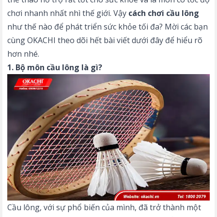
chơi nhanh nhất nhì thế giới. Vậy
cách chơi cầu lông
như thế nào để phát triển sức khỏe tối đa? Mời các bạn
cùng OKACHI theo dõi hết bài viết dưới đây để hiểu rõ
hơn nhé.
1. Bộ môn cầu lông là gì?
Cầu lông, với sự phổ biến của mình, đã trở thành một