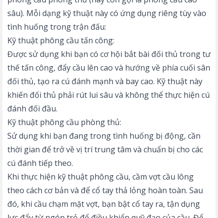
sâu). Mỗi dạng kỹ thuật này có ứng dụng riêng tùy vào
tình huống trong trận đấu:
Kỹ thuật phông cầu tấn công:
Được sử dụng khi bạn có cơ hội bắt bài đối thủ trong tư
thế tấn công, đẩy cầu lên cao và hướng về phía cuối sân
đối thủ, tạo ra cú đánh mạnh và bay cao. Kỹ thuật này
khiến đối thủ phải rút lui sâu và không thể thực hiện cú
đánh đối đầu.
Kỹ thuật phông cầu phòng thủ:
Sử dụng khi bạn đang trong tình huống bị động, cần
thời gian để trở về vị trí trung tâm và chuẩn bị cho các
cú đánh tiếp theo.
Khi thực hiện kỹ thuật phông cầu, cầm vợt cầu lông
theo cách cơ bản và để cổ tay thả lỏng hoàn toàn. Sau
đó, khi cầu chạm mặt vợt, bạn bật cổ tay ra, tận dụng
lực đẩy từ ngón trỏ để điều khiển quỹ đạo của cầu. Để