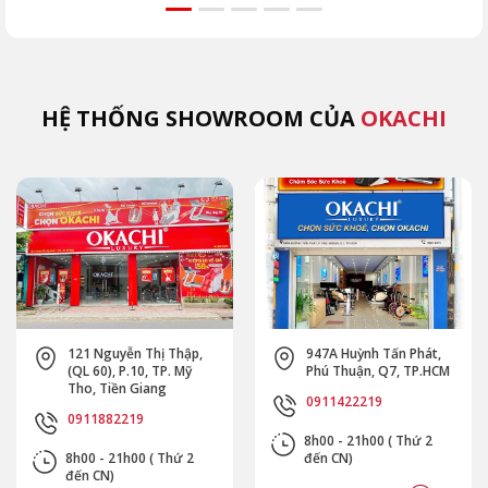
cường thể lực mỗi
khoa học, nâng tầm
tối 
ngày cùng Okachi
sức khỏe hôm nay!
OKA
ngay hôm nay!
HỆ THỐNG SHOWROOM CỦA
OKACHI
121 Nguyễn Thị Thập,
947A Huỳnh Tấn Phát,
(QL 60), P.10, TP. Mỹ
Phú Thuận, Q7, TP.HCM
Tho, Tiền Giang
0911422219
0911882219
8h00 - 21h00 ( Thứ 2
8h00 - 21h00 ( Thứ 2
đến CN)
đến CN)