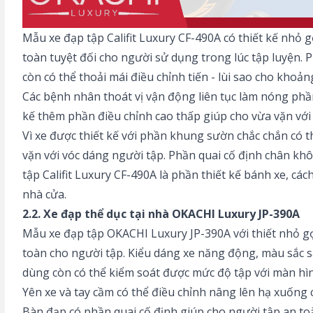
Mẫu xe đạp tập Califit Luxury CF-490A có thiết kế nhỏ
toàn tuyệt đối cho người sử dụng trong lúc tập luyện. 
còn có thể thoải mái điều chỉnh tiến - lùi sao cho khoả
Các bệnh nhân thoát vị vận động liên tục làm nóng phần
kế thêm phần điều chỉnh cao thấp giúp cho vừa vặn với
Vì xe được thiết kế với phần khung sườn chắc chắn có t
vặn với vóc dáng người tập. Phần quai cố định chân khôn
tập Califit Luxury CF-490A là phần thiết kế bánh xe, c
nhà cửa.
2.2. Xe đạp thể dục tại nhà OKACHI Luxury JP-390A
Mẫu xe đạp tập OKACHI Luxury JP-390A với thiết nhỏ gọ
toàn cho người tập. Kiểu dáng xe năng động, màu sắc sa
dùng còn có thể kiểm soát được mức độ tập với màn hìn
Yên xe và tay cầm có thể điều chỉnh nâng lên hạ xuống 
Bàn đạp có phần quai cố định giúp cho người tập an toà