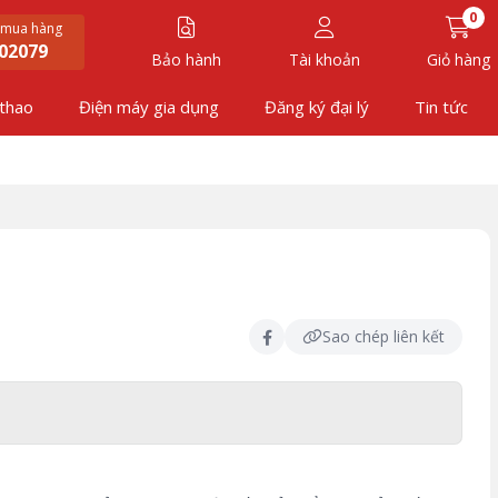
0
 mua hàng
02079
Bảo hành
Tài khoản
Giỏ hàng
 thao
Điện máy gia dụng
Đăng ký đại lý
Tin tức
Sao chép liên kết