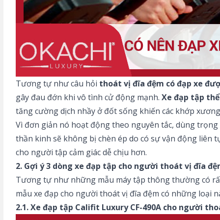
Tương tự như câu hỏi
thoát vị đĩa đệm có đạp xe đư
gây đau đớn khi vô tình cử động mạnh.
Xe đạp tập thể
tăng cường dịch nhầy ở đốt sống khiến các khớp xương 
Vì đơn giản nó hoạt động theo nguyên tắc, dùng trọng l
thần kinh sẽ không bị chèn ép do có sự vận động liên t
cho người tập cảm giác dễ chịu hơn.
2. Gợi ý 3 dòng xe đạp tập cho người thoát vị đĩa đ
Tương tự như những mẫu máy tập thông thường có rất n
mẫu xe đạp cho người thoát vị đĩa đệm có những loại n
2.1. Xe đạp tập Califit Luxury CF-490A cho người tho