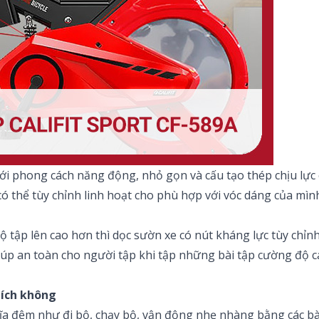
i phong cách năng động, nhỏ gọn và cấu tạo thép chịu lực 
 có thể tùy chỉnh linh hoạt cho phù hợp với vóc dáng của mìn
 tập lên cao hơn thì dọc sườn xe có nút kháng lực tùy chỉ
giúp an toàn cho người tập khi tập những bài tập cường độ c
 ích không
 đĩa đệm như đi bộ, chạy bộ, vận động nhẹ nhàng bằng các bà