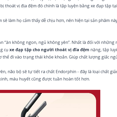
 thoát vị địa đệm đó chính là tập luyện bằng xe đạp tập tạ
ệm sẽ làm họ cảm thấy dễ chịu hơn, nên hiện tại sản phâm n
 “ăn không ngon, ngủ không yên”. Nhất là đối với những ngư
ng cụ
xe đạp tập cho người thoát vị đĩa đệm
nặng, tập luy
 thể đi vào trạng thái khỏe khoắn. Giúp chất lượng giấc ng
, não bộ sẽ tự tiết ra chất Endorphin - đây là loại chất g
 kinh, máu huyết cũng được tuần hoàn tốt hơn.