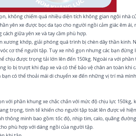
 gọn, không chiếm quá nhiều diện tích không gian ngôi nhà 
Phần yên xe được bọc da tạo cho người ngồi cảm giác êm ái, 
ng cách giữa yên xe và tay cầm phù hợp.
 xương khớp, giải phóng quá trình bị chèn dây thần kinh. N
 vóc cơ thể người tập. Tuy xe nhỏ gọn nhưng các bạn đừng l
hể chịu được trọng tải lớn lên đến 150kg. Ngoài ra với phầ
g lo bị trượt khi đạp xe và có thể bảo vệ chân an toàn khi 
ách bạn có thể thoải mái di chuyển xe đến những vị trí mà mì
n với phần khung xe chắc chắn với mức độ chịu lực 150kg, k
ng trọng, tinh tế khiến cho người tập toát lên được vẻ hiện
h thông minh bao gồm: tốc độ, nhịp tim, calo, quãng đường
cho phù hợp với dáng ngồi của người tập.
n khi tập.