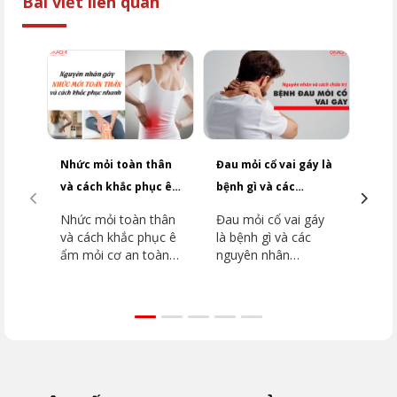
Bài viết liên quan
Nhức mỏi toàn thân
Đau mỏi cổ vai gáy là
Có n
và cách khắc phục ê
bệnh gì và các
với 
ẩm mỏi cơ
nguyên nhân
NGÀ
Nhức mỏi toàn thân
Đau mỏi cổ vai gáy
THƯỜNG GẶP
và cách khắc phục ê
là bệnh gì và các
ẩm mỏi cơ an toàn
nguyên nhân
hiệu quả mà OKACHI
THƯỜNG GẶP để
khuyên bạn
tránh ảnh hưởng
đến cuộc sống