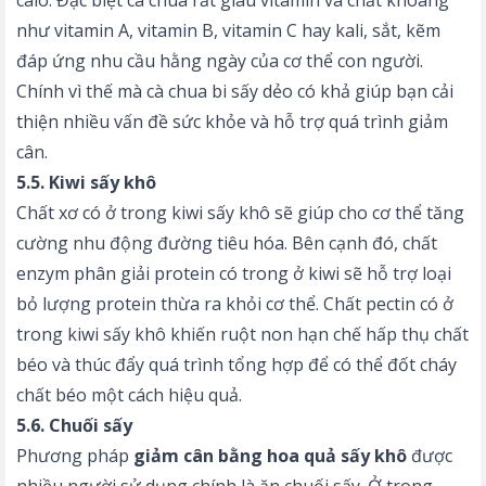
như vitamin A, vitamin B, vitamin C hay kali, sắt, kẽm
đáp ứng nhu cầu hằng ngày của cơ thể con người.
Chính vì thế mà cà chua bi sấy dẻo có khả giúp bạn cải
thiện nhiều vấn đề sức khỏe và hỗ trợ quá trình giảm
cân.
5.5. Kiwi sấy khô
Chất xơ có ở trong kiwi sấy khô sẽ giúp cho cơ thể tăng
cường nhu động đường tiêu hóa. Bên cạnh đó, chất
enzym phân giải protein có trong ở kiwi sẽ hỗ trợ loại
bỏ lượng protein thừa ra khỏi cơ thể. Chất pectin có ở
trong kiwi sấy khô khiến ruột non hạn chế hấp thụ chất
béo và thúc đẩy quá trình tổng hợp để có thể đốt cháy
chất béo một cách hiệu quả.
5.6. Chuối sấy
Phương pháp
giảm cân bằng hoa quả sấy khô
được
nhiều người sử dụng chính là ăn chuối sấy. Ở trong