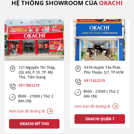
HỆ THỐNG SHOWROOM CỦA
OKACHI
121 Nguyễn Thị Thập,
947A Huỳnh Tấn Phát,
(QL 60), P.10, TP. Mỹ
Phú Thuận, Q7, TP.HCM
Tho, Tiền Giang
0911422219
0911882219
8h00 - 21h00 ( Thứ 2
8h00 - 21h00 ( Thứ 2
đến CN)
đến CN)
Xem bản đồ đường đi
Xem bản đồ đường đi
OKACHI QUẬN 7
OKACHI MỸ THO