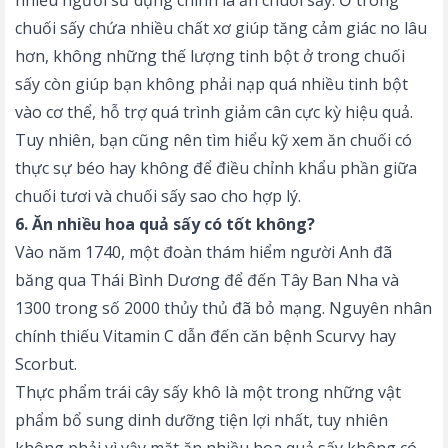
chuối sấy chứa nhiều chất xơ giúp tăng cảm giác no lâu
hơn, không những thế lượng tinh bột ở trong chuối
sấy còn giúp bạn không phải nạp quá nhiều tinh bột
vào cơ thể, hỗ trợ quá trình giảm cân cực kỳ hiệu quả.
Tuy nhiên, bạn cũng nên tìm hiểu kỹ xem
ăn chuối có
thực sự béo
hay không để điều chỉnh khẩu phần giữa
chuối tươi và chuối sấy sao cho hợp lý.
6. Ăn nhiều hoa quả sấy có tốt không?
Vào năm 1740, một đoàn thám hiểm người Anh đã
băng qua Thái Bình Dương để đến Tây Ban Nha và
1300 trong số 2000 thủy thủ đã bỏ mạng. Nguyên nhân
chính thiếu Vitamin C dẫn đến căn bệnh Scurvy hay
Scorbut.
Thực phẩm trái cây sấy khô là một trong những vật
phẩm bổ sung dinh dưỡng tiện lợi nhất, tuy nhiên
không phải vì vậy mặt ăn nhiều hoa quả sấy không có