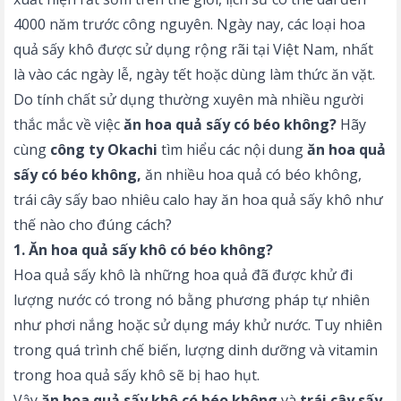
4000 năm trước công nguyên. Ngày nay, các loại hoa
quả sấy khô được sử dụng rộng rãi tại Việt Nam, nhất
là vào các ngày lễ, ngày tết hoặc dùng làm thức ăn vặt.
Do tính chất sử dụng thường xuyên mà nhiều người
thắc mắc về việc
ăn hoa quả sấy có béo không?
Hãy
cùng
công ty Okachi
tìm hiểu các nội dung
ăn hoa quả
sấy có béo không,
ăn nhiều hoa quả có béo không,
trái cây sấy bao nhiêu calo hay ăn hoa quả sấy khô như
thế nào cho đúng cách?
1. Ăn hoa quả sấy khô có béo không?
Hoa quả sấy khô là những hoa quả đã được khử đi
lượng nước có trong nó bằng phương pháp tự nhiên
như phơi nắng hoặc sử dụng máy khử nước. Tuy nhiên
trong quá trình chế biến, lượng dinh dưỡng và vitamin
trong hoa quả sấy khô sẽ bị hao hụt.
Vậy
ăn hoa quả sấy khô có béo không
và
trái cây sấy