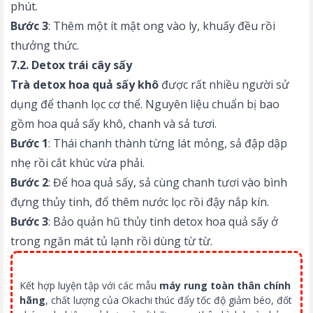
phút.
Bước 3
: Thêm một ít mật ong vào ly, khuấy đều rồi
thưởng thức.
7.2. Detox trái cây sấy
Trà detox hoa quả sấy khô
được rất nhiều người sử
dụng để thanh lọc cơ thể. Nguyên liệu chuẩn bị bao
gồm hoa quả sấy khô, chanh và sả tươi.
Bước 1
: Thái chanh thành từng lát mỏng, sả đập dập
nhẹ rồi cắt khúc vừa phải.
Bước 2
: Để hoa quả sấy, sả cùng chanh tươi vào bình
đựng thủy tinh, đổ thêm nước lọc rồi đậy nắp kín.
Bước 3
: Bảo quản hũ thủy tinh detox hoa quả sấy ở
trong ngăn mát tủ lạnh rồi dùng từ từ.
Kết hợp luyện tập với các mẫu
máy rung toàn thân chính
hãng
, chất lượng của Okachi thúc đẩy tốc độ giảm béo, đốt