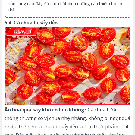
vẫn cung cấp đầy đủ các chất dinh dưỡng cần thiết cho cơ
thể.
5.4. Cà chua bi sấy dẻo
Ăn hoa quả sấy khô có béo không
? Cà chua tươi
thông thường có vị chua nhẹ nhàng, không bị ngọt quá
nhiều thế nên cà chua bi sấy dẻo là loại thực phẩm có ít
calo. Đặc biệt cà chua rất giàu vitamin và chất khoáng