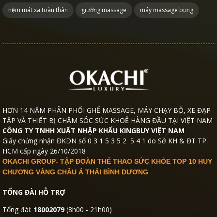
nệm mát xa toàn thân
giường massage
máy massage bụng
HƠN 14 NĂM PHÂN PHỐI GHẾ MASSAGE, MÁY CHẠY BỘ, XE ĐẠP
TẬP VÀ THIẾT BỊ CHĂM SÓC SỨC KHOẺ HÀNG ĐẦU TẠI VIỆT NAM
CÔNG TY TNHH XUẤT NHẬP KHẨU KINGBUY VIỆT NAM
Giấy chứng nhận ĐKDN số 0 3 1 5 3 5 2 5 4 1 do Sở KH & ĐT TP.
HCM cấp ngày 26/10/2018
OKACHI GROUP- TẬP ĐOÀN THỂ THAO SỨC KHỎE TOP 10 HUY
CHƯƠNG VÀNG CHÂU Á THÁI BÌNH DƯƠNG
TỔNG ĐÀI HỖ TRỢ
Tổng đài:
18002079
(8h00 - 21h00)